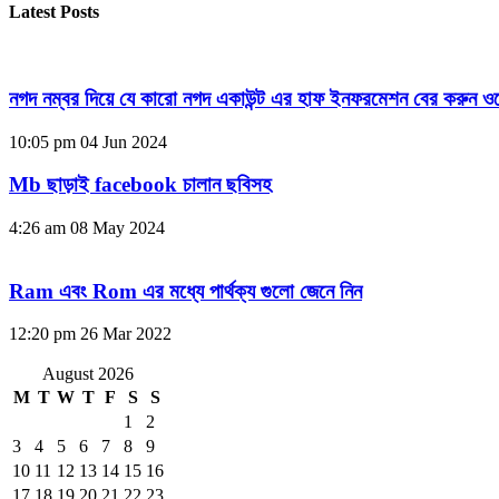
Latest Posts
নগদ নম্বর দিয়ে যে কারো নগদ একাউন্ট এর হাফ ইনফরমেশন বের করুন ওয
10:05 pm
04 Jun 2024
Mb ছাড়াই facebook চালান ছবিসহ
4:26 am
08 May 2024
Ram এবং Rom এর মধ্যে পার্থক্য গুলো জেনে নিন
12:20 pm
26 Mar 2022
August 2026
M
T
W
T
F
S
S
1
2
3
4
5
6
7
8
9
10
11
12
13
14
15
16
17
18
19
20
21
22
23