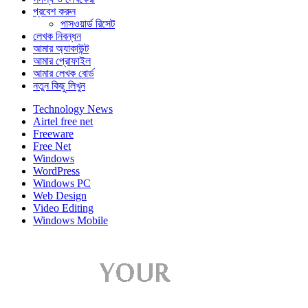
প্রবেশ করুন
পাসওয়ার্ড রিসেট
লেখক নিবন্ধন
আমার অ্যাকাউন্ট
আমার প্রোফাইল
আমার লেখক বোর্ড
নতুন কিছু লিখুন
Technology News
Airtel free net
Freeware
Free Net
Windows
WordPress
Windows PC
Web Design
Video Editing
Windows Mobile