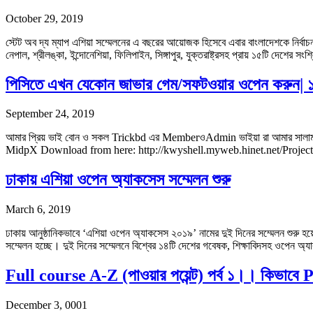
October 29, 2019
স্টেট অব দ্য ম্যাপ এশিয়া সম্মেলনের এ বছরের আয়োজক হিসেবে এবার বাংলাদেশকে নির্বা
নেপাল, শ্রীলঙ্কা, ইন্দোনেশিয়া, ফিলিপাইন, সিঙ্গাপুর, যুক্তরাষ্ট্রসহ প্রায় ১৫টি দেশের 
পিসিতে এখন যেকোন জাভার গেম/সফটওয়ার ওপেন করু
September 24, 2019
আমার প্রিয় ভাই বোন ও সকল Trickbd এর MemberওAdmin ভাইয়া রা আমার সালাম নি
MidpX Download from here: http://kwyshell.myweb.hinet.net/Project/M
ঢাকায় এশিয়া ওপেন অ্যাকসেস সম্মেলন শুরু
March 6, 2019
ঢাকায় আনুষ্ঠানিকভাবে ‘এশিয়া ওপেন অ্যাকসেস ২০১৯’ নামের দুই দিনের সম্মেলন শু
সম্মেলন হচ্ছে। দুই দিনের সম্মেলনে বিশ্বের ১৪টি দেশের গবেষক, শিক্ষাবিদসহ ওপে
Full course A-Z (পাওয়ার পয়েন্ট) পর্ব ১।। কিভাব
December 3, 0001