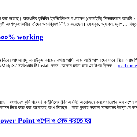
চন করা হয়েছে। রাজধানীর কৃষিবিদ ইনস্টিটিউশন বাংলাদেশ (কেআইবি) মিলনায়তনে আগামী ১ ও
সংশ্লিষ্ট অংশগ্রহণকারীরা তাঁদের অংশগ্রহণ নিশ্চিত করেছেন। ফেসবুক, অ্যাপল, ম্যাপ… বিস্ত
ন| ১০০% working
বেন আসসালামু আলাইকুম |কাজের কথায় আসি |আজ আমি আপনাদের মাঝে নিয়ে এলাম পিসিত
idpX/ সফটওয়ার টি Install করুন| যেকোন জাভা জার এর উপর ক্লিক…
read more
রু হয়েছে। বাংলাদেশ কৃষি গবেষণা কাউন্সিলের (বিএআরসি) আয়োজনে কনফেডারেশন অব ওপে
ন অ্যাকসেস নিয়ে কাজ করা অনেকেই অংশ নিচ্ছেন। আজ বুধবার সকালে সম্মেলনের উদ্বোধন
ে Power Point ওপেন ও সেভ করতে হয়