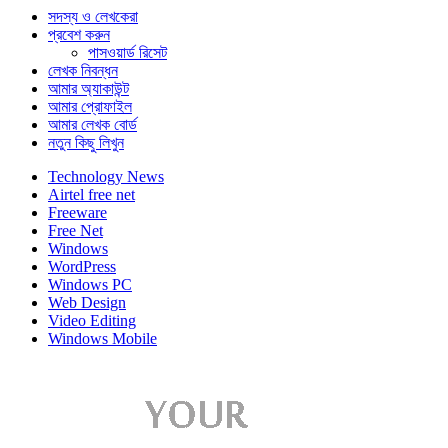
সদস্য ও লেখকেরা
প্রবেশ করুন
পাসওয়ার্ড রিসেট
লেখক নিবন্ধন
আমার অ্যাকাউন্ট
আমার প্রোফাইল
আমার লেখক বোর্ড
নতুন কিছু লিখুন
Technology News
Airtel free net
Freeware
Free Net
Windows
WordPress
Windows PC
Web Design
Video Editing
Windows Mobile