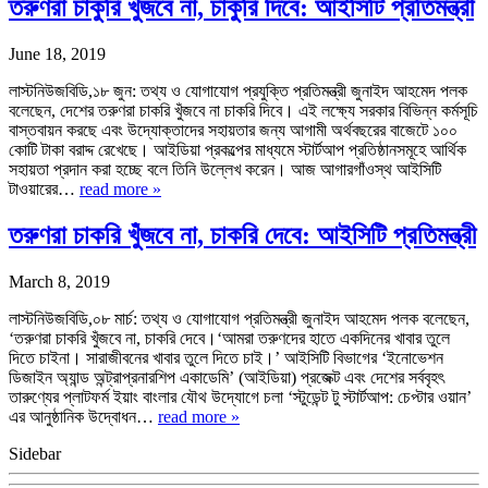
তরুণরা চাকুরি খুঁজবে না, চাকুরি দিবে: আইসিটি প্রতিমন্ত্রী
June 18, 2019
লাস্টনিউজবিডি,১৮ জুন: তথ্য ও যোগাযোগ প্রযুক্তি প্রতিমন্ত্রী জুনাইদ আহমেদ পলক
বলেছেন, দেশের তরুণরা চাকরি খুঁজবে না চাকরি দিবে। এই লক্ষ্যে সরকার বিভিন্ন কর্মসূচি
বাস্তবায়ন করছে এবং উদ্যোক্তাদের সহায়তার জন্য আগামী অর্থবছরের বাজেটে ১০০
কোটি টাকা বরাদ্দ রেখেছে। আইডিয়া প্রকল্পের মাধ্যমে স্টার্টআপ প্রতিষ্ঠানসমূহে আর্থিক
সহায়তা প্রদান করা হচ্ছে বলে তিনি উল্লেখ করেন। আজ আগারগাঁওস্থ আইসিটি
টাওয়ারের…
read more »
তরুণরা চাকরি খুঁজবে না, চাকরি দেবে: আইসিটি প্রতিমন্ত্রী
March 8, 2019
লাস্টনিউজবিডি,০৮ মার্চ: তথ্য ও যোগাযোগ প্রতিমন্ত্রী জুনাইদ আহমেদ পলক বলেছেন,
‘তরুণরা চাকরি খুঁজবে না, চাকরি দেবে।‘আমরা তরুণদের হাতে একদিনের খাবার তুলে
দিতে চাইনা। সারাজীবনের খাবার তুলে দিতে চাই।’ আইসিটি বিভাগের ‘ইনোভেশন
ডিজাইন অ্যান্ড অন্ট্রাপ্রনারশিপ একাডেমি’ (আইডিয়া) প্রজেক্ট এবং দেশের সর্ববৃহৎ
তারুণ্যের প্লাটফর্ম ইয়াং বাংলার যৌথ উদ্যোগে চলা ‘স্টুডেন্ট টু স্টার্টআপ: চেপ্টার ওয়ান’
এর আনুষ্ঠানিক উদ্বোধন…
read more »
Sidebar