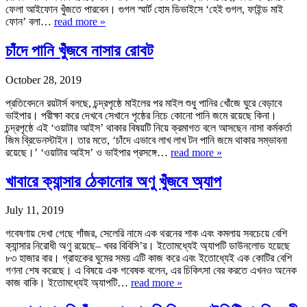
ফেলা আইফোন খুঁজতে পারবেন। গুগল স্মার্ট হোম ডিভাইসে ‘হেই গুগল, ফাইন্ড মাই
ফোন’ বলা…
read more »
চাঁদে পানি খুঁজবে নাসার রোবট
October 28, 2019
প্রতিবেদনে রয়টার্স বলছে, চন্দ্রপৃষ্ঠে মাইলের পর মাইল শুধু পানির খোঁজে ঘুরে বেড়াবে
ভাইপার। পরীক্ষা করে দেখবে সেখানে পৃষ্ঠের নিচে কোনো পানি জমে রয়েছে কিনা।
চন্দ্রপৃষ্ঠে এই ‘ওয়াটার আইস’ থাকার বিষয়টি নিয়ে ক্রমাগত বলে আসছেন নাসা কর্মকর্তা
জিম ব্রিডেনস্টাইন। তার মতে, ‘চাঁদে এভাবে লাখ লাখ টন পানি জমে থাকার সম্ভাবনা
রয়েছে।’ ‘ওয়াটার আইস’ ও ভাইপার প্রসঙ্গে…
read more »
খাবারে ক্যান্সার ঠেকানোর অণু খুঁজবে অ্যাপ
July 11, 2019
গবেষণায় দেখা গেছে গাঁজর, সেলেরি নামে এক থরনের শাক এবং কমলায় সবচেয়ে বেশি
ক্যান্সার নিরোধী অণু রয়েছে– খবর বিবিসি’র। ইতোমধ্যেই অ্যাপটি ডাউনলোড হয়েছে
৮৩ হাজার বার। গ্রাহকের ঘুমের সময় এটি কাজ করে এবং ইতোধ্যেই এক কোটির বেশি
গণনা শেষ করেছে। এ বিষয়ে এক গবেষক বলেন, এর চিকিৎসা বের করতে এখনও অনেক
কাজ বাকি। ইতোমধ্যেই অ্যাপটি…
read more »