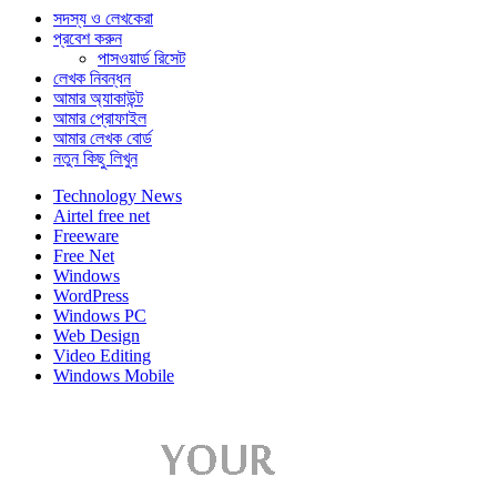
সদস্য ও লেখকেরা
প্রবেশ করুন
পাসওয়ার্ড রিসেট
লেখক নিবন্ধন
আমার অ্যাকাউন্ট
আমার প্রোফাইল
আমার লেখক বোর্ড
নতুন কিছু লিখুন
Technology News
Airtel free net
Freeware
Free Net
Windows
WordPress
Windows PC
Web Design
Video Editing
Windows Mobile