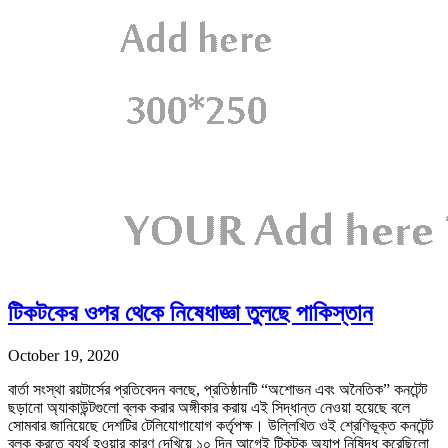
টিকটকের ওপর থেকে নিষেধাজ্ঞা তুলছে পাকিস্তান
October 19, 2020
বার্তা সংস্থা রয়টার্সের প্রতিবেদন বলছে, প্রতিষ্ঠানটি “অশোভন এবং অনৈতিক” কনটেন্ট
ছড়ানো অ্যাকাউন্টগুলো ব্লক করার অঙ্গীকার করায় এই সিদ্ধান্ত নেওয়া হয়েছে বলে
সোমবার জানিয়েছে দেশটির টেলিযোগাযোগ কর্তৃপক্ষ। উল্লিখিত ওই শ্রেণিভূক্ত কনটেন্ট
ব্লক করতে ব্যর্থ হওয়ার কারণ দেখিয়ে ১০ দিন আগেই টিকটক অ্যাপ নিষিদ্ধ করেছিলো