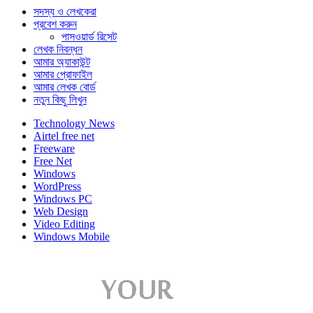
সদস্য ও লেখকেরা
প্রবেশ করুন
পাসওয়ার্ড রিসেট
লেখক নিবন্ধন
আমার অ্যাকাউন্ট
আমার প্রোফাইল
আমার লেখক বোর্ড
নতুন কিছু লিখুন
Technology News
Airtel free net
Freeware
Free Net
Windows
WordPress
Windows PC
Web Design
Video Editing
Windows Mobile