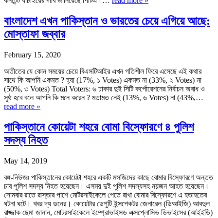
কনটেন্ট যাচাইয়ের দাবি জানিয়েছে পিটিএ।…
read more »
বাংলাদেশ এখন পাকিস্তান ও ভারতের চেয়ে এগিয়ে আছে:
মোস্তাফা জব্বার
February 15, 2020
অতীতের যে কোন সময়ের চেয়ে বিএসটিআই‌‌‍‍র এখন গতিশীল ফিরে এসেছে এই কথার
সাথে কি আপনি একমত ? হ্যা (17%, ১ Votes) একমত না (33%, ২ Votes) না
(50%, ৩ Votes) Total Voters: ৬ ঢাকার দুই সিটি কর্পোরেশনের নির্বাচন অবাধ ও
সুষ্ঠ হবে বলে আপনি কি মনে করেন ? মতামত নেই (13%, ৬ Votes) না (43%,…
read more »
পাকিস্তানে কোয়েটা শহরে বোমা বিস্ফোরণে ৪ পুলিশ
সদস্য নিহত
May 14, 2019
বঙ্গ-নিউজঃ পাকিস্তানের কোয়েটা শহরে একটি মসজিদের কাছে বোমার বিস্ফোরণে অন্তত
চার পুলিশ সদস্য নিহত হয়েছেন। এসময় দুই পুলিশ সদস্যসহ নয়জন আহত হয়েছেন।
সোমবার রাতে রাস্তার পাশে মোটরসাইকেলে পেতে রাখা বোমার বিস্ফোরণে এ হতাহতের
ঘটনা ঘটে। খবর দ্য ডনের। কোয়েটার ডেপুটি ইন্সপেকটর জেনারেল (ডিআইজি) আবদুল
রাজ্জাক ছেমা জানান, মোটরসাইকেলে ইম্প্রোভাইসড এক্সপ্লোসিভ ডিভাইসের (আইইডি)