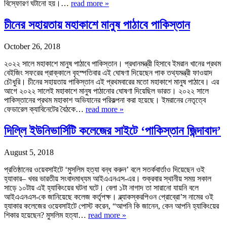
বিস্ফোরণ ঘটানো হয়।…
read more »
চীনের সহায়তায় মহাকাশে মানুষ পাঠাবে পাকিস্তান
October 26, 2018
২০২২ সালে মহাকাশে মানুষ পাঠাবে পাকিস্তান। প্রধানমন্ত্রী হিসাবে ইমরান খানের প্রথম
বেইজিং সফরের প্রাক্কালে বৃহস্পতিবার এই ঘোষণা দিয়েছেন পাক তথ্যমন্ত্রী ফাওয়াদ
চৌধুরি। চীনের সহায়তায় পাকিস্তান এই প্রথমবারের মতো মহাকাশে মানুষ পাঠাবে। এর
আগে ২০২২ সালেই মহাকাশে মানুষ পাঠানোর ঘোষণা দিয়েছিল ভারত। ২০২২ সালে
পাকিস্তানের প্রথম মহাকাশ অভিযানের পরিকল্পনা করা হয়েছে। ইমরানের নেতৃত্বে
ফেডারেল ক্যাবিনেটের বৈঠকে…
read more »
দিল্লি ইউনিভার্সিটি কলেজের সাইটে ‘পাকিস্তান জিন্দাবাদ’
August 5, 2018
প্রতিষ্ঠানের ওয়েবসাইটে ‘মুসলিম হত্যা বন্ধ করুন’ বলে সতর্কবার্তাও দিয়েছেন ওই
হ্যাকার– খবর ভারতীয় সংবাদমাধ্যম আইএএনএস-এর। শুক্রবার স্থানীয় সময় সকাল
সাড়ে ১০টায় এই হ্যাকিংয়ের ঘটনা ঘটে। বেলা ১টা নাগাদ তা সারানো যায়নি বলে
আইএএনএস-কে জানিয়েছে কলেজ কর্তৃপক্ষ। ব্ল্যাকস্করপিওন প্রোব্রো’স নামের ওই
হ্যাকার কলেজের ওয়েবসাইটে পোস্ট করেন, “আপনি কি জানেন, কেন আপনি হ্যাকিংয়ের
শিকার হয়েছেন? মুসলিম হত্যা…
read more »