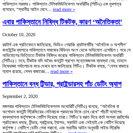
পাকিস্তান সরকার। পাকিস্তান টেলিকমিউনিকেশন অথরিটির (পিটিএ) এক মুখপাত্র
বলেছেন, “স্থানীয় আইন মেনে…
read more »
এবার পাকিস্তানে নিষিদ্ধ টিকটক, কারণ ‘অনৈতিকতা’
October 10, 2020
রয়টার্স এক প্রতিবেদনে জানিয়েছে, ভিডিও শেয়ারিং প্ল্যাটফর্মটির ‘অনৈতিক ও অশ্লীল’
কনটেন্টের ব্যাপারে পাকিস্তানে সমাজের বিভিন্ন অংশ থেকে অভিযোগ এসেছিল। পরে সে
অভিযোগের ভিত্তিতে টিকটক নিষিদ্ধ করেছে পাকিস্তান টেলিকমিউনিকেশন অথরিটি
(পিটিএ)। তবে, টিকটক যদি অবৈধ কনটেন্ট প্রশ্নে সন্তোষজনক ব্যবস্থা নেয়, তাহলে
নিষেধাজ্ঞা পর্যালোচনা করে দেখবে বলে জানিয়েছে পিটিএ। টিকটক বলছে, “যেসব বাজারে
অ্যাপ রয়েছে, সেসব বাজারের…
read more »
পাকিস্তানে বন্ধ টিন্ডার, গ্রাইন্ডারসহ পাঁচ ডেটিং অ্যাপ
September 2, 2020
মঙ্গলবার পাকিস্তান টেলিকমিউনিকেশনস অথোরিটি (পিটিএ) বলেছে, “অনৈতিক বা
অশোভন কনটেন্ট স্ট্রিমিংয়ের নেতিবাচক প্রভাবের দিকে চোখ রেখে” পাঁচটি অ্যাপের
ব্যবস্থাপনা কর্তৃপক্ষকে নোটিশ দিয়েছে তারা। পিটিএ’র বরাত দিয়ে বার্তা সংস্থা রয়টার্সের
প্রতিবেদন বলছে, টিন্ডার, গ্রাইন্ডার, ট্যাগড, স্কাউট এবং সেইহাই-কে নোটিশ দিয়েছে
কর্তৃপক্ষ। নোটিশে ডেটিং সেবা সরানো, এবং স্থানীয় আইন অনুযায়ী লাইভ স্ট্রিমিং