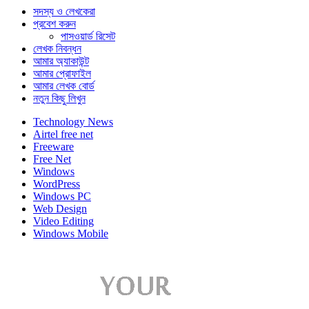
সদস্য ও লেখকেরা
প্রবেশ করুন
পাসওয়ার্ড রিসেট
লেখক নিবন্ধন
আমার অ্যাকাউন্ট
আমার প্রোফাইল
আমার লেখক বোর্ড
নতুন কিছু লিখুন
Technology News
Airtel free net
Freeware
Free Net
Windows
WordPress
Windows PC
Web Design
Video Editing
Windows Mobile