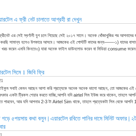
়ারটেল এ ফ্রী নেট চালাতে আগ্রহী রা দেখুন
্দ। ফ্রীনেট এর সেই স্বর্ণালী যুগ চলে গিয়েছে সেই ২০১৭ সালে। অনেক খোঁজাখুজির পর আপনাদের 
করছি সামান্য হলেও উপকারে আসবে। আজকের এই পোস্টটি কাদের জন্য——-১) যাদের বাসা
টাকা খরচ করেন এমবি কিনতে৩) যারা অনেক ফাইল ডাউনলোড করেন বা মিডিয়া consume করেন৪
়ারটেল সিমে 1 জিবি ফ্রি
21
াইকুম সবাই কেমন আছেন আশা করি প্রত্যেকে অনেক অনেক ভালো আছেন, তো আজকের এই পো
চমৎকার একটা ট্রিকস শেয়ার করতে যাচ্ছি,আপনি যদি airtel সিম ইউজ করে থাকেন, তাহলে আ
 নিতে পারবেন, আর যদি আপনার 2-3 টা Airtel Sim থাকে, তাহলে প্রত্যেকটা সিম থেকে আপন
ে গড়ে ৫পয়সায় কথা বলুন | এয়ারটেল রবিতে পানির দামে মিনিট অফার | ২
বার
21