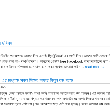
ন ছবিসহ
 দীর্ঘদিন পর আজকে আবারো নিয়ে এসেছি ফ্রি ইন্টারনেট এর পোস্ট নিয়ে।আজকে আমি দেখাবো 
টাপ্যাক ছাড়া তাও সম্পূর্ণ ছবিসহ। আজকের পোস্টটি free Facebook ব্যবহারকারীদের জন্য 
ু করা যাক নিচের স্টেপগুলো ভালোভাবে ফলো করূন প্রথমে আপনারা মেইন…
read more »
এর মাধ্যমে সকল সিমের অফার কিনুন কম খরচে।
 2022
াইকুম কেমন আছেন সবাই? আশা করছি আল্লাহর রহমতে সবাই ভাল আছেন। তো আজকে আম
ি ভাবে Telegram এর মাধ্যমে কম খরছে যে কোন অপারেটর এর অফার কিনতে পারবেন। নোট
ক এবং প্রমোশন মূলক পোষ্ট নয়। বরং আপনাদের জন্য পোষ্ট করা হয়েছে। কারন আপনারা কম খর