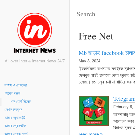
Free Net
Mb ছাড়াই facebook চালা
All over Inter & internet News 24/7
May 8, 2024
ট্রিকবিডিতে আপনাদের সবাইকে স্বাগতম
ফেসবুক লাইট চালাবেন কোন প্রকার ডা
চলেছে। তো চলুন কথা না বাড়িয়ে শুর
সদস্য ও লেখকেরা
প্রবেশ করুন
Telegram 
পাসওয়ার্ড রিসেট
February 8,
লেখক নিবন্ধন
আসসালামু আল
আমার অ্যাকাউন্ট
আলোচনা করব ক
আমার প্রোফাইল
বিঙ্গাপন মূল
read more »
আমার লেখক বোর্ড