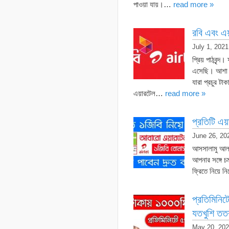
পাওয়া যায়।…
read more »
রবি এবং এয
July 1, 2021
প্রিয় পাঠবৃন
এসেছি। আশা 
যারা প্রচুর 
এয়ারটেল…
read more »
প্রতিটি এয
June 26, 20
আসসালামু আল
আপনার সঙ্গে 
ফ্রিতে নিয়ে
প্রতিমিনিট
যতখুশি তত
May 20, 20