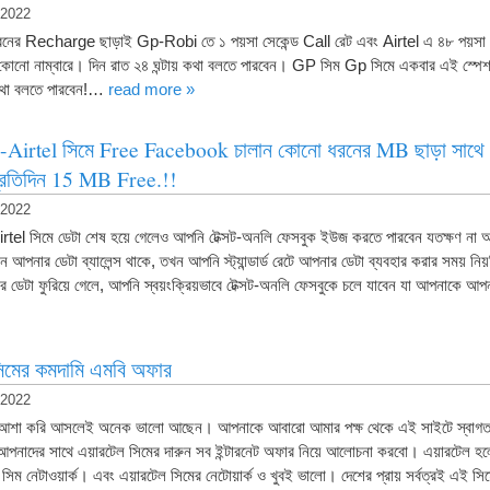
 2022
ের Recharge ছাড়াই Gp-Robi তে ১ পয়সা সেকেন্ড Call রেট এবং Airtel এ ৪৮ পয়সা 
 কোনো নাম্বারে। দিন রাত ২৪ ঘন্টায় কথা বলতে পারবেন। GP সিম Gp সিমে একবার এই স্পে
কথা বলতে পারবেন!…
read more »
-Airtel সিমে Free Facebook চালান কোনো ধরনের MB ছাড়া সাথে
্রতিদিন 15 MB Free.!!
 2022
tel সিমে ডেটা শেষ হয়ে গেলেও আপনি টেক্সট-অনলি ফেসবুক ইউজ করতে পারবেন যতক্ষণ না 
খন আপনার ডেটা ব্যালেন্স থাকে, তখন আপনি স্ট্যান্ডার্ড রেটে আপনার ডেটা ব্যবহার করার সময
ডেটা ফুরিয়ে গেলে, আপনি স্বয়ংক্রিয়ভাবে টেক্সট-অনলি ফেসবুকে চলে যাবেন যা আপনাকে 
িমের কমদামি এমবি অফার
 2022
ুরা আশা করি আসলেই অনেক ভালো আছেন। আপনাকে আবারো আমার পক্ষ থেকে এই সাইটে স্বা
আপনাদের সাথে এয়ারটেল সিমের দারুন সব ইন্টারনেট অফার নিয়ে আলোচনা করবো। এয়ারটেল হল
িম নেটাওয়ার্ক। এবং এয়ারটেল সিমের নেটোয়ার্ক ও খুবই ভালো। দেশের প্রায় সর্বত্রই এই সিম