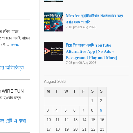
McAfee অ্যান্টিভাইরাস সাময়িকভাবে বন্ধ
করার সহজ পদ্ধতি
7:10 pm
09 Aug 2026
 টপিক হচ্ছে
ে পারবেন সবাই যাদের
নিয়ে নিন দারুন একটি YouTube
২*৯০১#…
read
Alternative App [No Ads +
Background Play and More]
7:05 pm
09 Aug 2026
কার অতিরিক্ত
August 2026
ে হবে WIRE TUN
M
T
W
T
F
S
S
ড হওয়ার জন্য
1
2
3
4
5
6
7
8
9
কল রেট এ কথা
10
11
12
13
14
15
16
17
18
19
20
21
22
23