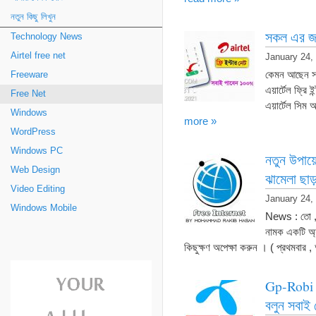
নতুন কিছু লিখুন
সকল এর জন্
Technology News
Airtel free net
January 24,
কেমন আছেন স
Freeware
এয়ার্টেল ফ্রি
Free Net
এয়ার্টেল সিম
Windows
more »
WordPress
Windows PC
নতুন উপায়
Web Design
ঝামেলা ছাড
Video Editing
January 24,
Windows Mobile
News : তো , 
নামক একটি অ্য
কিছুক্ষণ অপেক্ষা করুন । ( প্রথমবার
Gp-Robi ত
বলুন সবাই