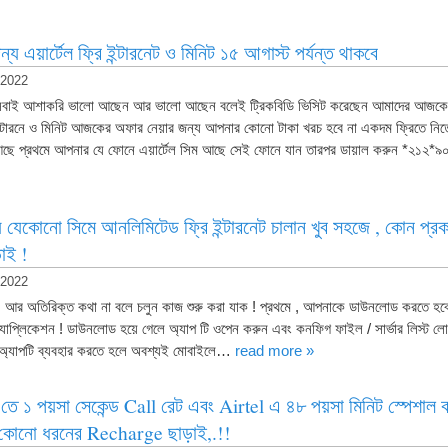
য এয়ার্টেল ফ্রি ইন্টারনেট ও মিনিট ১৫ আগাস্ট পর্যন্ত থাকবে
 2022
বাই আশাকরি ভালো আছেন আর ভালো আছেন বলেই ট্রিকবিডি ভিসিট করেছেন আমাদের আজকের
 ইন্টারনে ও মিনিট আজকের অফার নেয়ার জন্য আপনার কোনো টাকা খরচ হবে না একদম ফ্রিতে নিত
 আছে প্রথমে আপনার যে ফোনে এয়ার্টেল সিম আছে সেই ফোনে যান তারপর ডায়াল করুন *২১
ে যেকোনো সিমে আনলিমিটেড ফ্রি ইন্টারনেট চালান খুব সহজে , কোন প্র
়াই !
 2022
আর অতিরিক্ত কথা না বলে চলুন কাজ শুরু করা যাক ! প্রথমে , আপনাকে ডাউনলোড করত
াপ্লিকেশন ! ডাউনলোড হয়ে গেলে অ্যাপ টি ওপেন করুন এবং কনফিগ ফাইল / সার্ভার লিস্ট লো
 , অ্যাপটি ব্যবহার করতে হলে অবশ্যই মোবাইলে…
read more »
ে ১ পয়সা সেকেন্ড Call রেট এবং Airtel এ ৪৮ পয়সা মিনিট স্পেশাল 
 কোনো ধরনের Recharge ছাড়াই,.!!