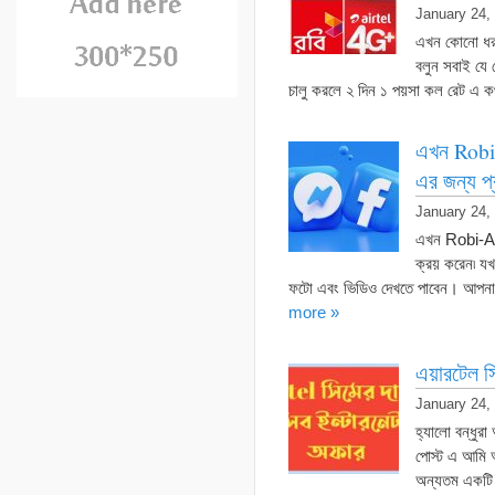
January 24,
এখন কোনো ধরন
বলুন সবাই যে
চালু করলে ২ দিন ১ পয়সা কল রেট এ 
এখন Robi
এর জন্য প
January 24,
এখন Robi-Air
ক্রয় করেন৷ য
ফটো এবং ভিডিও দেখতে পাবেন। আপনার 
more »
এয়ারটেল স
January 24,
হ্যালো বন্ধ
পোস্ট এ আমি 
অন্যতম একটি স