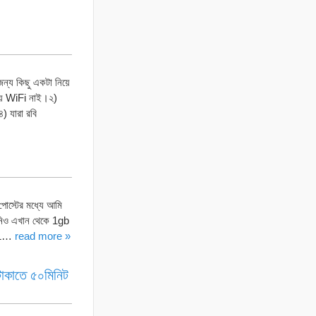
জন্য কিছু একটা নিয়ে
য় WiFi নাই।২)
) যারা রবি
স্টের মধ্যে আমি
পনিও এখান থেকে 1gb
ি 1…
read more »
টাকাতে ৫০মিনিট