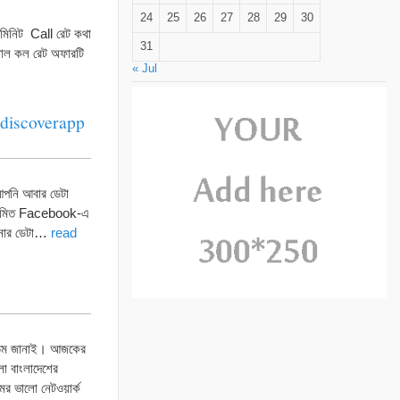
24
25
26
27
28
29
30
মিনিট Call রেট কথা
31
শাল কল রেট অফারটি
« Jul
 discoverapp
আপনি আবার ডেটা
় নিয়মিত Facebook-এ
আপনার ডেটা…
read
গতম জানাই। আজকের
ো বাংলাদেশের
ের ভালো নেটওয়ার্ক