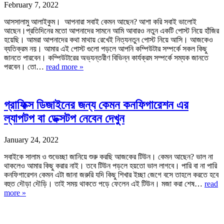
February 7, 2022
আসসালামু আলাইকুম। আপনারা সবাই কেমন আছেন? আশা করি সবাই ভালোই
আছেন।প্রতিদিনের মতো আপনাদের সামনে আমি আবারও নতুন একটি পোস্ট নিয়ে হাঁজির
হয়েছি। আমরা আপনাদের কথা মাথায় রেখেই নিত্যনতুন পোস্ট নিয়ে আসি। আজকেও
ব্যতিক্রম নয়। আমার এই পোস্ট গুলো পড়লে আপনি কম্পিউটার সম্পর্কে সকল কিছু
জানতে পারবেন। কম্পিউটারের অভ্যন্তরীণ বিভিন্ন কার্যক্রম সম্পর্কে সম্যক জানতে
পরবেন। তো…
read more »
গ্রাফিক্স ডিজাইনের জন্য কেমন কনফিগারেশন এর
ল্যাপটপ বা ডেক্সটপ নেবেন দেখুন
January 24, 2022
সবাইকে সালাম ও শুভেচ্ছা জানিয়ে শুরু করছি আজকের টিউন। কেমন আছেন? ভাল না
থাকলেও আমার কিছু করার নাই। তবে টিউন পড়লে হয়তো ভাল লাগবে। পারি বা না পারি
কনফিগারেশন কেমন এটা জানা জরুরি যদি কিছু শিখার ইচ্ছা জেগে বসে তাহলে করতে হবে
বহুত দৌড়া দৌড়ি। তাই সময় থাকতে পড়ে ফেলেন এই টিউন। মজা করা শেষ…
read
more »