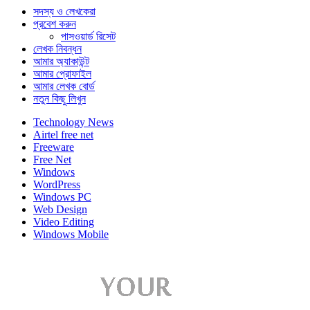
সদস্য ও লেখকেরা
প্রবেশ করুন
পাসওয়ার্ড রিসেট
লেখক নিবন্ধন
আমার অ্যাকাউন্ট
আমার প্রোফাইল
আমার লেখক বোর্ড
নতুন কিছু লিখুন
Technology News
Airtel free net
Freeware
Free Net
Windows
WordPress
Windows PC
Web Design
Video Editing
Windows Mobile