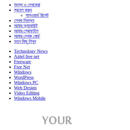
সদস্য ও লেখকেরা
প্রবেশ করুন
পাসওয়ার্ড রিসেট
লেখক নিবন্ধন
আমার অ্যাকাউন্ট
আমার প্রোফাইল
আমার লেখক বোর্ড
নতুন কিছু লিখুন
Technology News
Airtel free net
Freeware
Free Net
Windows
WordPress
Windows PC
Web Design
Video Editing
Windows Mobile