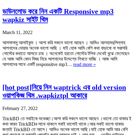
ডাউনলোড করে নিন একটি Responsive mp3
wapkiz সাইট থিম
March 11, 2022
আসসালামু আলাইকুম । আশা করি সকলে ভালো আছেন । আমিও আলহামদুলিল্লাহ
আপনাদের দোয়ায় অনেক ভালো আছি । যাই হোক আমি বেশি কথা বাড়াবো না সরাসরি
পোস্টের কথাতে আসতে চায় । অনেকেই হয়তো পোস্টের টপিক দেখেই বুঝে ফেলেছেন
যে আজ আমি কোন বিষয় নিয়ে আপনাদের উদ্দেশ্যে লিখতে যাচ্ছি । আজ আমি
আপনাদের সাথে একটি responsitve mp3…
read more »
[hot post]নিয়ে নিন waptrick এর old version
ওয়াপকিজ থিম .wapkiztpl আকারে
February 27, 2022
TrickBD তে সবাইকে শুভেচ্ছা।আশা করি সকলে ভালো আছেন ।ভালো তো থাকার ই
কথা কারন TrickBDর সাথে থাকলে সবাই ভালোই থাকে।আর সবাই ভালো থাকার
জন্যই TrickBD তে আসে। আমিও অনেক ভালো আছি।যাই হোক আমি আর বেশি
কথা বাড়াবো না সরাসরি পোস্টের কথায় আসতে চাই । আর হ্যা… এডমিন ভাইদের