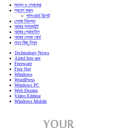
সদস্য ও লেখকেরা
প্রবেশ করুন
পাসওয়ার্ড রিসেট
লেখক নিবন্ধন
আমার অ্যাকাউন্ট
আমার প্রোফাইল
আমার লেখক বোর্ড
নতুন কিছু লিখুন
Technology News
Airtel free net
Freeware
Free Net
Windows
WordPress
Windows PC
Web Design
Video Editing
Windows Mobile