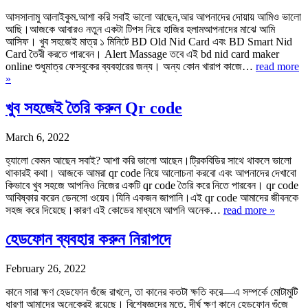
আসসালামু আলাইকুম.আশা করি সবাই ভালো আছেন,আর আপনাদের দোয়ায় আমিও ভালো
আছি।আজকে আবারও নতুন একটা টিপস নিয়ে হাজির হলামআপনাদের মাঝে আমি
আসিফ। খুব সহজেই মাত্র ১ মিনিটে BD Old Nid Card এবং BD Smart Nid
Card তৈরী করতে পারবেন। Alert Massage তবে এই bd nid card maker
online শুধুমাত্র ফেসবুকের ব্যবহারের জন্য। অন্য কোন খারাপ কাজে…
read more
»
খুব সহজেই তৈরি করুন Qr code
March 6, 2022
হ্যালো কেমন আছেন সবাই? আশা করি ভালো আছেন।ট্রিকবিডির সাথে থাকলে ভালো
থাকারই কথা। আজকে আমরা qr code নিয়ে আলোচনা করবো এবং আপনাদের দেখাবো
কিভাবে খুব সহজে আপনিও নিজের একটি qr code তৈরি করে নিতে পারবেন। qr code
আবিষ্কার করেন ডেনসো ওয়েব।যিনি একজন জাপানি।এই qr code আমাদের জীবনকে
সহজ করে দিয়েছে।কারণ এই কোডের মাধ্যমে আপনি অনেক…
read more »
হেডফোন ব্যবহার করুন নিরাপদে
February 26, 2022
কানে সারা ক্ষণ হেডফোন গুঁজে রাখলে, তা কানের কতটা ক্ষতি করে—এ সম্পর্কে মোটামুটি
ধারণা আমাদের অনেকেরই রয়েছে। বিশেষজ্ঞদের মতে, দীর্ঘ ক্ষণ কানে হেডফোন গুঁজে