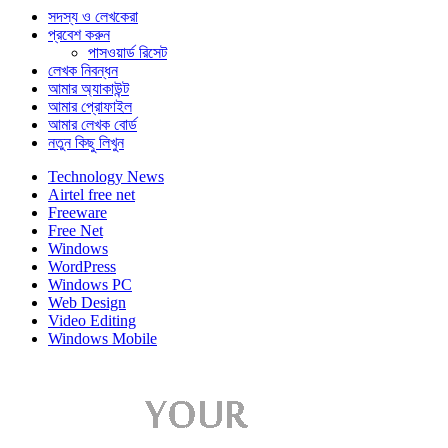
সদস্য ও লেখকেরা
প্রবেশ করুন
পাসওয়ার্ড রিসেট
লেখক নিবন্ধন
আমার অ্যাকাউন্ট
আমার প্রোফাইল
আমার লেখক বোর্ড
নতুন কিছু লিখুন
Technology News
Airtel free net
Freeware
Free Net
Windows
WordPress
Windows PC
Web Design
Video Editing
Windows Mobile