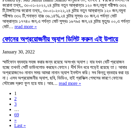
করোনা তথ্য,, ৩০-০১-২০২২,২৪ ঘন্টায় নতুন আক্রান্তঃ ১২০ জন,নমুনা পরীক্ষাঃ ৩৩২
টি,টাঙ্গাইলের করোনা তথ্য,, ৩০-০১-২০২২,২৪ ঘন্টায় নতুন আক্রান্তঃ ১২০ জন,নমুনা
পরীক্ষাঃ ৩৩২ টি,শনাক্ত হারঃ ৩৬.১৪%,২৪ ঘন্টায় সুস্থঃ ৩০ জন,এ পর্যন্ত মোট
আক্রান্তঃ ১৭৭৪০ জন,এ পর্যন্ত মোট সুস্থঃ ১৬৭৯৫ জন,২৪ ঘন্টায় মৃত্যুঃ ০০,এ পর্যন্ত
মোট…
read more »
ফোনের অপ্রয়োজনীয় অ্যাপ ডিলিট করুন এই উপায়ে
January 30, 2022
স্মার্টফোন ব্যবহার সহজ করার জন্য রয়েছে অসংখ্য অ্যাপ। যার যখন যেটি প্রয়োজন
হচ্ছে তখনই সেটি ডাউনলোড করছেন ফোনে। দীর্ঘ দিন ধরে পড়েই রয়েছে তা। আবার
অপ্রয়োজনেও নানান সময় আমরা নানান অ্যাপ ইনস্টল করি। সব কিন্তু ব্যবহার করা হয়
না। এসব অপ্রয়োজনীয় অ্যাপ, ছবি, ভিডিও, হাই গ্রাফিক্স গেমসের কারণে ফোনের
স্টোরেজ দ্রুত ফুল হয়ে যায়। আর…
read more »
1
2
3
…
69
»
Last »