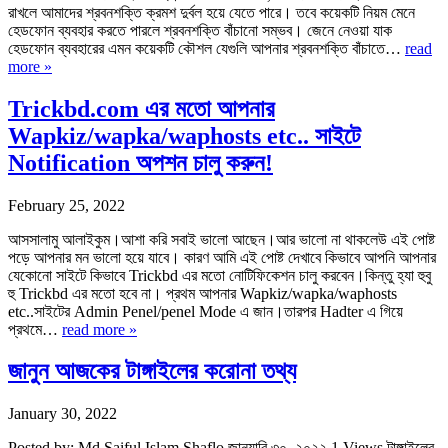
রাখলে আমাদের শ্রবনশক্তি ক্রমশ দুর্বল হয়ে যেতে পারে। তবে কয়েকটি নিয়ম মেনে
হেডফোন ব্যবহার করতে পারলে শ্রবনশক্তি বাঁচানো সম্ভব। জেনে নেওয়া যাক
হেডফোন ব্যবহারের এমন কয়েকটি কৌশল যেগুলি আপনার শ্রবনশক্তি বাঁচাতে…
read
more »
Trickbd.com এর মতো আপনার
Wapkiz/wapka/waphosts etc.. সাইটে
Notification অপশন চালু করুন!
February 25, 2022
আসসালামু আলাইকুম।আশা করি সবাই ভালো আছেন।আর ভালো না থাকলেউ এই পোষ্ট
পড়ে আপনার মন ভালো হয়ে যাবে। কারণ আমি এই পোষ্ট দেখাবে কিভাবে আপনি আপনার
যেকোনো সাইটে কিভাবে Trickbd এর মতো নোটিফিকেশন চালু করবেন।কিন্তু হ্যা হুবু
হু Trickbd এর মতো হবে না। প্রথম আপনার Wapkiz/wapka/waphosts
etc..সাইটের Admin Penel/penel Mode এ জান।তারপর Hadter এ গিয়ে
প্রথমে…
read more »
জানুন আজকের টাঙ্গাইলের করোনা তথ্য
January 30, 2022
Posted by: Md Saiful Islam Shaflo জানুয়ারি ৩০, ২০২২ 1 Views টাঙ্গাইলের