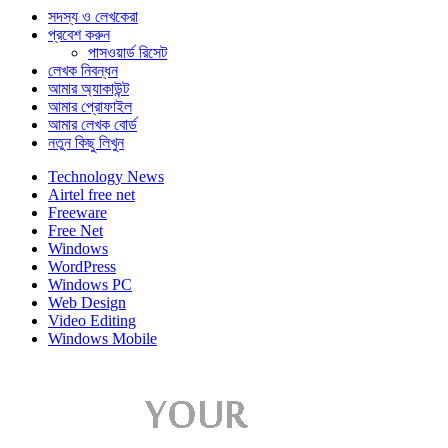
সদস্য ও লেখকেরা
প্রবেশ করুন
পাসওয়ার্ড রিসেট
লেখক নিবন্ধন
আমার অ্যাকাউন্ট
আমার প্রোফাইল
আমার লেখক বোর্ড
নতুন কিছু লিখুন
Technology News
Airtel free net
Freeware
Free Net
Windows
WordPress
Windows PC
Web Design
Video Editing
Windows Mobile