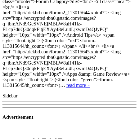
class=”nfooter”>Forum Catagory</div><br /> <ul class=”mcat”>
<br /> <li><a
href=”http://trickbd.com/forum2_113015644.xhtml?”> <img
src=”https://encrypted-tbn0.gstatic.com/images?
q=tbn:ANd9GcSVNEjMBLW8aH41lz-
FLcp7duQ30dqkFitjEXAy48eLu4LjxwmD4QJyPQ”
height=”10px” width=”10px” />Android Tips</a> <span
style=”float:right”> (<font color=”red”>:forum-
113015644/th_count:</font>) </span> </li><br /> <li><a
href=”http://trickbd.com/forum2_113015645.xhtml?”> <img
src=”https://encrypted-tbn0.gstatic.com/images?
q=tbn:ANd9GcSVNEjMBLW8aH41lz-
FLcp7duQ30dqkFitjEXAy48eLu4LjxwmD4QJyPQ”
height=”10px” width=”10px” />Apps &amp; Game Review</a>
<span style=”float:right”> (<font color=”green”>:forum-
113015645/th_count:</font>)…
read more »
Sidebar
Advertisement