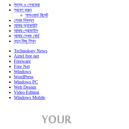
সদস্য ও লেখকেরা
প্রবেশ করুন
পাসওয়ার্ড রিসেট
লেখক নিবন্ধন
আমার অ্যাকাউন্ট
আমার প্রোফাইল
আমার লেখক বোর্ড
নতুন কিছু লিখুন
Technology News
Airtel free net
Freeware
Free Net
Windows
WordPress
Windows PC
Web Design
Video Editing
Windows Mobile