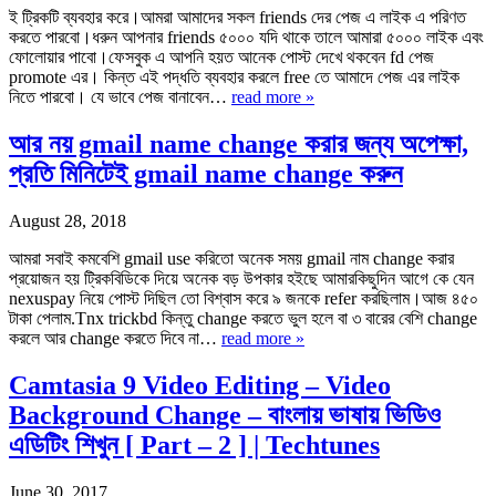
ই ট্রিকটি ব্যবহার করে।আমরা আমাদের সকল friends দের পেজ এ লাইক এ পরিণত
করতে পারবো।ধরুন আপনার friends ৫০০০ যদি থাকে তালে আমারা ৫০০০ লাইক এবং
ফোলোয়ার পাবো।ফেসবুক এ আপনি হয়ত আনেক পোস্ট দেখে থকবেন fd পেজ
promote এর। কিন্ত এই পদ্ধতি ব্যবহার করলে free তে আমাদে পেজ এর লাইক
নিতে পারবো। যে ভাবে পেজ বানাবেন…
read more »
আর নয় gmail name change করার জন্য অপেক্ষা,
প্রতি মিনিটেই gmail name change করুন
August 28, 2018
আমরা সবাই কমবেশি gmail use করিতো অনেক সময় gmail নাম change করার
প্রয়োজন হয় ট্রিকবিডিকে দিয়ে অনেক বড় উপকার হইছে আমারকিছুদিন আগে কে যেন
nexuspay নিয়ে পোস্ট দিছিল তো বিশ্বাস করে ৯ জনকে refer করছিলাম।আজ ৪৫০
টাকা পেলাম.Tnx trickbd কিন্তু change করতে ভুল হলে বা ৩ বারের বেশি change
করলে আর change করতে দিবে না…
read more »
Camtasia 9 Video Editing – Video
Background Change – বাংলায় ভাষায় ভিডিও
এডিটিং শিখুন [ Part – 2 ] | Techtunes
June 30, 2017