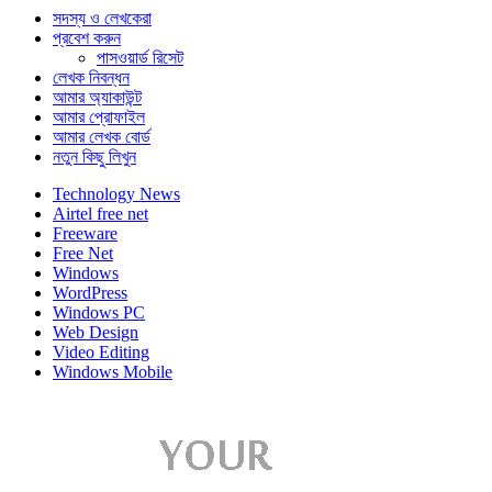
সদস্য ও লেখকেরা
প্রবেশ করুন
পাসওয়ার্ড রিসেট
লেখক নিবন্ধন
আমার অ্যাকাউন্ট
আমার প্রোফাইল
আমার লেখক বোর্ড
নতুন কিছু লিখুন
Technology News
Airtel free net
Freeware
Free Net
Windows
WordPress
Windows PC
Web Design
Video Editing
Windows Mobile