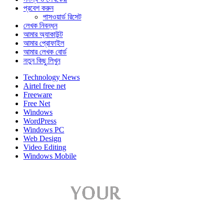
প্রবেশ করুন
পাসওয়ার্ড রিসেট
লেখক নিবন্ধন
আমার অ্যাকাউন্ট
আমার প্রোফাইল
আমার লেখক বোর্ড
নতুন কিছু লিখুন
Technology News
Airtel free net
Freeware
Free Net
Windows
WordPress
Windows PC
Web Design
Video Editing
Windows Mobile