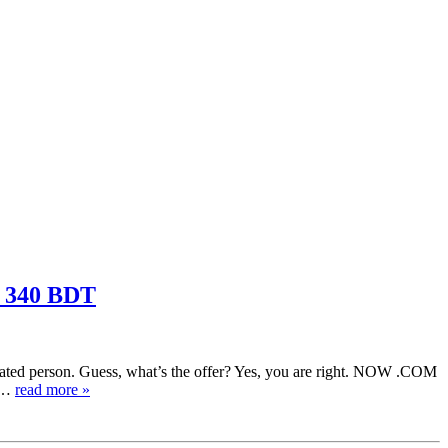
e 340 BDT
lated person. Guess, what’s the offer? Yes, you are right. NOW .COM
s…
read more »