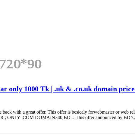
ar only 1000 Tk | .uk & .co.uk domain pric
ack with a great offer. This offer is besicaly forwebmaster or web re
 ONLY .COM DOMAIN340 BDT. This offer announced by BD’