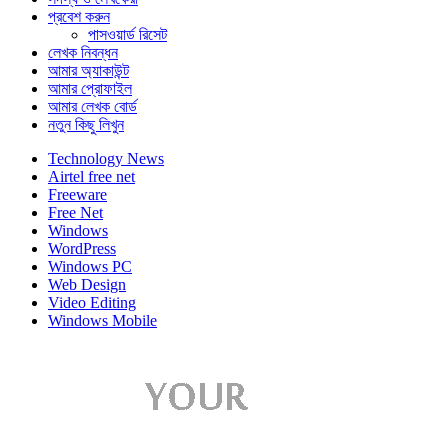
প্রবেশ করুন
পাসওয়ার্ড রিসেট
লেখক নিবন্ধন
আমার অ্যাকাউন্ট
আমার প্রোফাইল
আমার লেখক বোর্ড
নতুন কিছু লিখুন
Technology News
Airtel free net
Freeware
Free Net
Windows
WordPress
Windows PC
Web Design
Video Editing
Windows Mobile