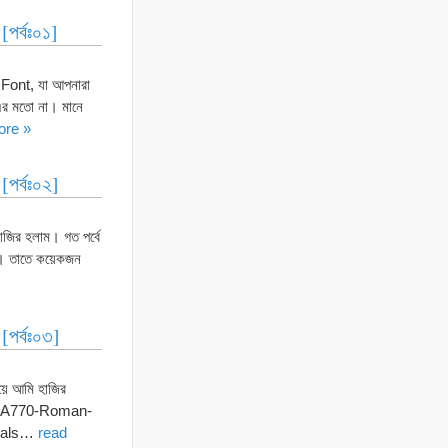
পর্বঃ০১]
Font, যা আপনারা
র মতো না। মানে
ore »
পর্বঃ০২]
জির হলাম। গত পর্বে
বে। তাতে কয়েকজন
পর্বঃ০৩]
়ে আমি হাজির
েন। A770-Roman-
tials…
read