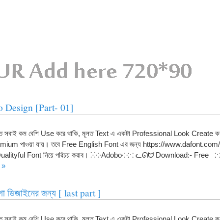
o Design [Part- 01]
সবাই কম বেশি Use করে থাকি, মূলত Text এ একটা Professional Look Create ক
mium পাওয়া যায়। তবে Free English Font এর জন্য https://www.dafont.com/
টি Qualityful Font নিয়ে পরিচয় করাব। ⁙⁘Adobo⁘⁙ ᓚᘏᗢ Download:- Free
 »
ো ডিজাইনের জন্য [ last part ]
সবাই কম বেশি Use করে থাকি, মূলত Text এ একটা Professional Look Create ক