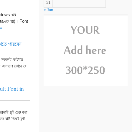
31
« Jun
indows-এর
ta-তে নয়)। Font
 »
খতে পারবেন
ায় সকলেই ফটোতে
ন আমাদের ফোনে যে
ult Font in
ছাড়াই ফন্ট চেঞ্জ করা
 বাই ডিফল্ট ফন্ট