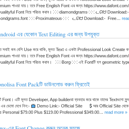
mium পাওয়া যায়। তবে Free English Font এর জন্য https://www.dafont.com/
ি Qualityful Font নিয়ে পরিচয় করাব। ⁙⁘diamondgrams⁘⁙ ᓚᘏᗢ Download:
diamondgrams.font ⁙⁘Proximateous⁘⁙ ᓚᘏᗢ Download:- Free…
rea
ndroid এর যেকোন Text Editing এর জন্য উপযুক্ত
সবাই কম বেশি Use করে থাকি, মূলত Text এ একটা Professional Look Create ক
mium পাওয়া যায়। তবে Free English Font এর জন্য https://www.dafont.com/
 Qualityful Font নিয়ে পরিচয় করাব। ⁙⁘Borg⁘⁙ এই Fontটি হল geometric t
onolisa Font Packটি ডাউনলোড করুন ফ্রিতেই
Font। এটি মূলত Developer, App builderরা ব্যবহার করে থাকে তাদের Textগুলো সুন্দ
র ডেমো দেখে নিন:-
Demo Link:- Official Site
আর Official Site থে
য়া যায় Personal $79.00 Plus $119.00 Professional $349.00…
read more »
ws-এর Font Change করুন অনেক সহজে