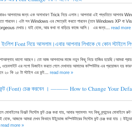
আবারও আপনাদের জন্য এক অসাধারণ Trick নিয়ে এলাম। আপনারা এই পদ্ধতিতে আপনার W
করতে পারবেন। এটা সব Windows এর ক্ষেত্রেই করতে পারবেন (তবে Windows XP বা Vis
eous দেখায়। যাই হোক, আর কথা না বাড়িয়ে কাজে আসি। এর জন্য…
read more
ং ইংলিশ Font নিয়ে আসলাম।এবার আপনার লিখাকে যে কোন স্টাইলে লি
নশাআল্লাহ ভালো আছেন। তো আজ আপনাদের মাজে নতুন কিছু নিয়ে হাজির হয়েছি।আমরা প্র
, ওয়েবসাইট এর লগো ডিজাইন করতে গেলে দেখাযায় আমাদের কম্পিউটার এর প্রয়োজন হয় কার
নে ২০ কি ২৫ টা স্টাইল এর ফন্ট…
read more »
র ফন্ট (Font) চেঞ্জ করবেন । ——— How to Change Your Defa
লে মোবাইলের ডিফল্ট সিস্টেম ফন্ট চেঞ্জ করা যায়, আবার স্যামসাং সহ কিছু ব্র্যান্ডের মোবাইলে রুট 
োক, আজকে আমরা দেখব কিভাবে উইন্ডোজ কম্পিউটারের সিস্টেম ফন্ট চেঞ্জ করা যায় । উইন্ডোজে
…
read more »