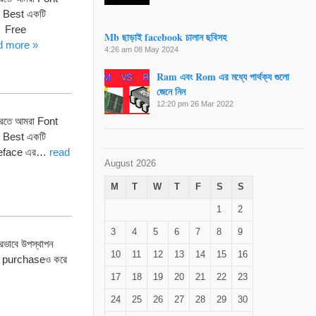
 Best একটি
- Free
Mb ছাড়াই facebook চালান ছবিসহ
d more »
4:26 am
08 May 2024
Ram এবং Rom এর মধ্যে পার্থক্য গুলো
জেনে নিন
12:20 pm
26 Mar 2022
রতে আমরা Font
 Best একটি
ypeface এর…
read
August 2026
M
T
W
T
F
S
S
1
2
3
4
5
6
7
8
9
রভাবে উপস্থাপন
10
11
12
13
14
15
16
কে purchaseও করে
17
18
19
20
21
22
23
24
25
26
27
28
29
30