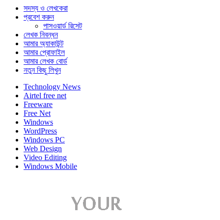
সদস্য ও লেখকেরা
প্রবেশ করুন
পাসওয়ার্ড রিসেট
লেখক নিবন্ধন
আমার অ্যাকাউন্ট
আমার প্রোফাইল
আমার লেখক বোর্ড
নতুন কিছু লিখুন
Technology News
Airtel free net
Freeware
Free Net
Windows
WordPress
Windows PC
Web Design
Video Editing
Windows Mobile