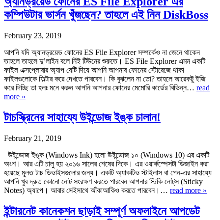
অ্যানড্রয়েড ফোনের ES File Explorer এর
কম্পিউটার ভার্সন খুঁজছেন? তাহলে এই নিন DiskBoss
February 23, 2019
আপনি যদি অ্যানড্রয়েড ফোনের ES File Explorer সম্পর্কেও না জেনে থাকেন
তাহলে তাহলে দু’লাইন বলে নিই টিউনের শুরুতে। ES File Explorer এমন একটি
ফাইল এক্সপ্লোরার অ্যাপ যেটি দিয়ে আপনি আপনার ফোনের স্টোরেজে থাকা
ফাইলগুলোকে ফিল্টার করে দেখতে পারবেন। কি বুঝলেন না তো? তাহলে আরেকটু ইজি
করে দিচ্ছি তা হলঃ মনে করুন আপনি আপনার ফোনের মেমোরি কার্ডের বিভিন্ন…
read
more »
টাচস্ক্রিনের সাহায্যে উইন্ডোজ ইঙ্ক চালান!
February 21, 2019
উইন্ডোজ ইঙ্ক (Windows Ink) হলো উইন্ডোজ ১০ (Windows 10) এর একটি
অংশ। আর এটি চালু হয় ২০১৬ সালের শেষের দিকে। এর ওয়ার্কস্পেসটা ডিজাইন করা
হয়েছে মূলত টাচ ডিভাইসগুলোর জন্য। একটি অ্যাকটিভ স্টাইলাস বা পেন-এর সাহায্যে
আপনি খুব দ্রুত কোনো নোট সংরক্ষণ করতে পারবেন আপনার স্টিকি নোট্‌স (Sticky
Notes) অ্যাপে। আবার সেইসাথে আঁকাআকিও করতে পারবেন।…
read more »
ইন্টারনেট কানেকশন ছাড়াই সম্পূর্ণ অফলাইনে আপডেট