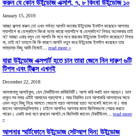
করুন যে কোন উইন্ডোজ এক্সপি, ৭, ৮ কিংবা উইন্ডোজ ১০
January 15, 2019
আচ্ছা কল্পনা করুন তো এখন পর্যন্ত আপনি কতবার উইন্ডোজ ইনস্টল করেছেন আপনার
ল্যাপটপে বা ডেস্কটপে কিংবা অন্য কারো ল্যাপটপে বা ডেস্কটপে? নিশ্চয় অনেকবার তাই
না? আচ্ছা এবার বলুন তো আপনি কি সখে সখে বারংবার উইন্ডোজ ইনস্টল করেছেন? নিশ্চয়
না, তাই না? তাহলে কি কি কারণে আপনি নতুন করে উইন্ডোজ ইনস্টল করেছেন তার
সাম্ভাব্য কিছু আমি নিজেই…
read more »
যারা উইন্ডোজ এক্সপার্ট হতে চান তারা জেনে নিন দারুণ ৬টি
টিপস এবং ট্রিক্স এখনই
December 22, 2018
আসসালামু আলাইকুম, হেল টেকটিউনস কমিউনিটি। আশা করি সবাই ভাল আছেন। ভাল
থাকুন সব সময় এটাই আমাদের প্রত্যাশা। আর নিয়মিত চলে আশাকরি আপনাদের সাথে
এমন নতুন কিছু নিয়ে আসতে যেগুলো হয়ত আপনারা হয়ত অনেকেই জানেন না। যারা
জানেন আলহামদুলিল্লাহ। চাইলে আপনিও আপনার জানা জিনিসগুলো শেয়ার করতে
পারেন। একটা কথা মনে রাখবেন আপনি যে জিনিসটা জানেন টেকটিউনস…
read more
»
আপনার স্মার্টফোনে উইন্ডোজ সেটআপ দিন! উইন্ডোজ