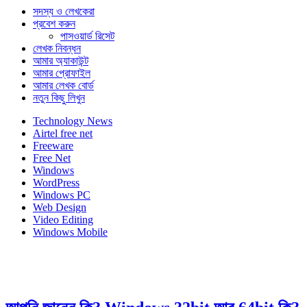
সদস্য ও লেখকেরা
প্রবেশ করুন
পাসওয়ার্ড রিসেট
লেখক নিবন্ধন
আমার অ্যাকাউন্ট
আমার প্রোফাইল
আমার লেখক বোর্ড
নতুন কিছু লিখুন
Technology News
Airtel free net
Freeware
Free Net
Windows
WordPress
Windows PC
Web Design
Video Editing
Windows Mobile