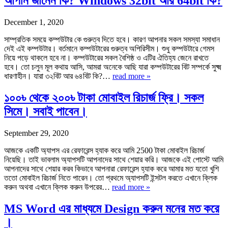
আপনি জানেন কি? Windows 32bit আর 64bit কি?
December 1, 2020
সাম্প্রতিক সময়ে কম্পউটার কে গুরুত্ব দিতে হবে। কারণ আপনার সকল সমস্যা সমাধান
দেই এই কম্পউটার। বর্তমানে কম্পউটারের গুরুত্ব অপিরিসীম। শুধু কম্পউটারে গেমস
নিয়ে পড়ে থাকলে হবে না। কম্পউটারের সকল বৈশিষ্ঠ ও এটির ঐতিহ্য জেনে রাখতে
হবে। তো চলুন মূল কথায় আসি, আমরা অনেকে আছি যারা কম্পউটারের বিট সম্পর্কে সুক্ষ্ম
ধারণাহীন। যারা ৩২বিট আর ৬৪বিট কি?…
read more »
১০০৳ থেকে ২০০৳ টাকা মোবাইল রিচার্জ ফ্রি। সকল
সিমে। সবাই পাবেন।
September 29, 2020
আজকে একটি অ্যাপস এর রেফারেন্স হ্যাক করে আমি 2500 টাকা মোবাইল রিচার্জ
নিয়েছি। তাই ভাবলাম অ্যাপসটি আপনাদের সাথে শেয়ার করি। আজকে এই পোস্টে আমি
আপনাদের সাথে শেয়ার করব কিভাবে আপনারা রেফারেন্স হ্যাক করে আমার মত যতো খুশি
ততো মোবাইল রিচার্জ নিতে পারেন। তো প্রথমে অ্যাপসটি ইন্সটল করতে এখানে ক্লিক
করুন অথবা এখানে ক্লিক করুন উপরের…
read more »
MS Word এর মাধ্যমে Design করুন মনের মত করে
।