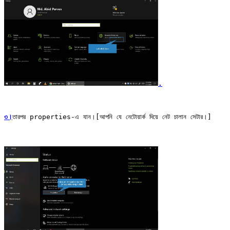
.
৩।
তারপর properties-এ যান।[আপনি যে নেটোয়ার্ক দিয়ে নেট চালান সেটার।]