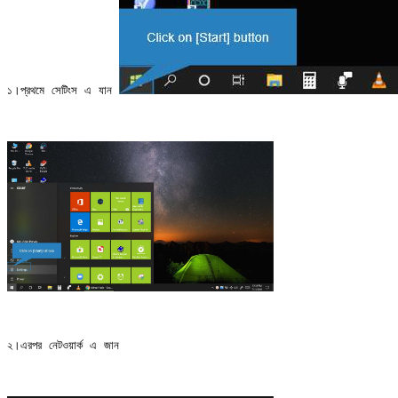
১।প্রথমে সেটিংস এ যান
২।এরপর নেটওয়ার্ক এ জান