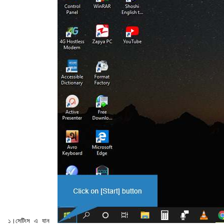
 ১।সেটিংস এ যান 