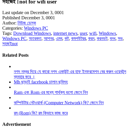
সহজেই।not for wifi user
Last update on December 3, 0001
Published December 3, 0001
Author:
নিউজ ডেস্ক
Categories:
Windows PC
Tags:
Download Windows
,
internet news
,
user
,
wifi
,
Windows
,
Windows PC
,
অতরকত
,
আপনর
,
এমব
,
কট
,
কমপউটরর
,
করন
,
করনডট
,
বনধ
,
সভ
,
সহজইnot
Related Posts
নগদ নম্বর দিয়ে যে কারো নগদ একাউন্ট এর হাফ ইনফরমেশন বের করুন ওয়েবটুল
ব্যবহার করে ।
Mb ছাড়াই facebook চালান ছবিসহ
Ram এবং Rom এর মধ্যে পার্থক্য গুলো জেনে নিন
কম্পিউটার নেটওয়ার্ক (Computer Network) কি? জেনে নিন
রম (Rom) কি? রম কিভাবে কাজ করে
Advertisement