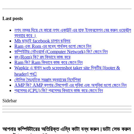
Last posts
নগদ নম্বর দিয়ে যে কারো নগদ একাউন্ট এর হাফ ইনফরমেশন বের করুন ওয়েবটুল
ব্যবহার করে ।
Mb ছাড়াই facebook চালান ছবিসহ
Ram এবং Rom এর মধ্যে পার্থক্য গুলো জেনে নিন
কম্পিউটার নেটওয়ার্ক (Computer Network) কি? জেনে নিন
রম (Rom) কি? রম কিভাবে কাজ করে
Ram কি? Ram কিভাবে কাজ করে জেনে নিন
Wapkiz এ বানান web screenshot taker site দ্বিতীয় [footer &
header] পব
মৌলিক বৈদ্যুতিক সরঞ্জাম ব্যবহারের নির্দেশিকা
AMP কি? AMP ব্লগার টেমপ্লেট এর সুবিধা এবং অসুবিধা গুলো জেনে নিন
প্রসেসর (CPU) কি? প্রসেসর কিভাবে কাজ করে জেনে নিন
Sidebar
আপনার কম্পিউটারের অতিরিক্ত এম্বি কাটা বন্ধ করুন।ডাটা সেভ করুন