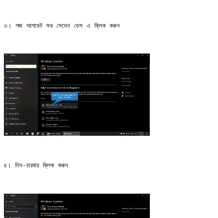
৩। পজ আপডেট ফর সেভেন ডেস এ ক্লিক করুন
৪। তিন-চারবার ক্লিক করুন