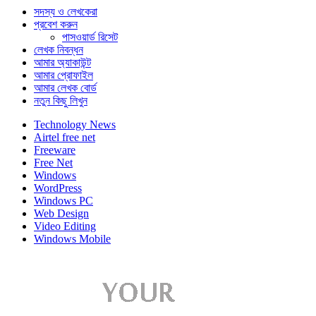
সদস্য ও লেখকেরা
প্রবেশ করুন
পাসওয়ার্ড রিসেট
লেখক নিবন্ধন
আমার অ্যাকাউন্ট
আমার প্রোফাইল
আমার লেখক বোর্ড
নতুন কিছু লিখুন
Technology News
Airtel free net
Freeware
Free Net
Windows
WordPress
Windows PC
Web Design
Video Editing
Windows Mobile