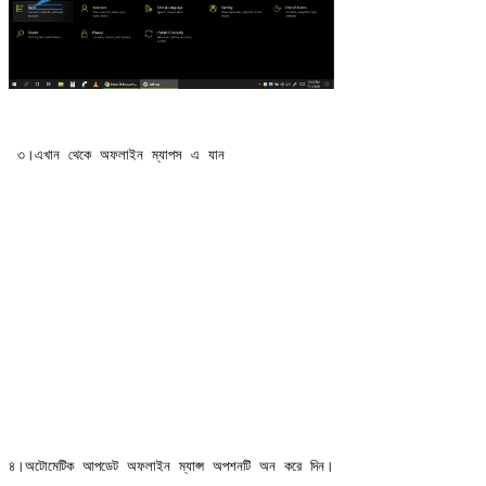
 ৩।এখান থেকে অফলাইন ম্যাপস এ যান
৪।অটোমেটিক আপডেট অফলাইন ম্যাপ্স অপশনটি অন করে দিন।