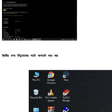
দ্বিতীয় ধাপঃ উইন্ডোজের অটো আপডেট বন্ধ করা