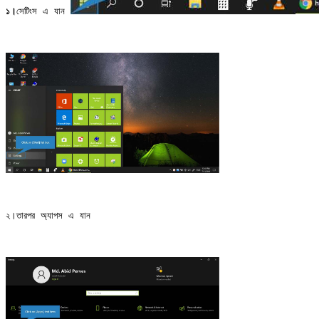
১।
সেটিংস এ যান
২।তারপর অ্যাপস এ যান