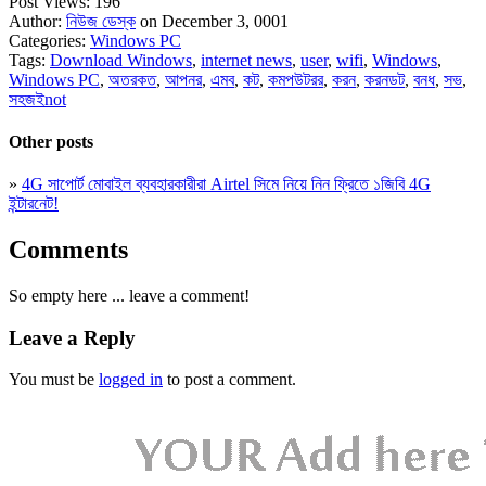
Post Views:
196
Author:
নিউজ ডেস্ক
on December 3, 0001
Categories:
Windows PC
Tags:
Download Windows
,
internet news
,
user
,
wifi
,
Windows
,
Windows PC
,
অতরকত
,
আপনর
,
এমব
,
কট
,
কমপউটরর
,
করন
,
করনডট
,
বনধ
,
সভ
,
সহজইnot
Other posts
»
4G সাপোর্ট মোবাইল ব্যবহারকারীরা Airtel সিমে নিয়ে নিন ফ্রিতে ১জিবি 4G
ইন্টারনেট!
Comments
So empty here ... leave a comment!
Leave a Reply
You must be
logged in
to post a comment.