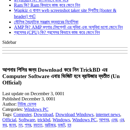
Ram কি? Ram কিভাবে কাজ করে জেনে নিন
Wapkiz এ বানান web screenshot taker site দ্বিতীয় [footer &
header] পব
মৌলিক বৈদ্যুতিক সরঞ্জাম ব্যবহারের নির্দেশিকা
AMP কি? AMP ব্লগার টেমপ্লেট এর সুবিধা এবং অসুবিধা গুলো জেনে নিন
প্রসেসর (CPU) কি? প্রসেসর কিভাবে কাজ করে জেনে নিন
Sidebar
আপনার পিসির জন্য Download করে নিন TrickBD এর
Computer Software এবার ভিজিট হবে ব্রাউজার ব্যতীত (Un
Official)
Last update on December 3, 0001
Published December 3, 0001
Author:
নিউজ ডেস্ক
Categories:
Windows PC
Tags:
Computer
,
Download
,
Download Windows
,
internet news
,
Official
,
Software
,
trickbd
,
Windows
,
Windows PC
,
আপনর
,
এবর
,
এর
,
কর
,
জনয
,
নন
,
পসর
,
বযতত
,
বরউজর
,
ভজট
,
হব