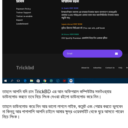
তাহলে আপনি যদি চান TrickBD এর আন অফিশয়াল কম্পিউটার সফটওয়্যার
ডাউনলোড করতে তবে নিচে লিংক দেওয়া রইলো ডাউনলোড করে নিন।
তাহলে ডাউনলোড করে নিন আর ভালো লাগলে লাইক, কমেন্ট এবং শেয়ার করতে ভুলবেন
না কিন্তু আর পাশাপাশি আপনি চাইলে আমার ক্ষুদ্র ওয়েবসাইট থেকে ঘুরে আসতে পারেন
নিচে লিংক।