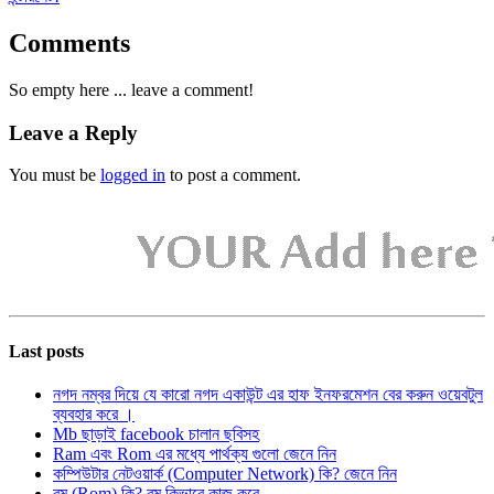
Comments
So empty here ... leave a comment!
Leave a Reply
You must be
logged in
to post a comment.
Last posts
নগদ নম্বর দিয়ে যে কারো নগদ একাউন্ট এর হাফ ইনফরমেশন বের করুন ওয়েবটুল
ব্যবহার করে ।
Mb ছাড়াই facebook চালান ছবিসহ
Ram এবং Rom এর মধ্যে পার্থক্য গুলো জেনে নিন
কম্পিউটার নেটওয়ার্ক (Computer Network) কি? জেনে নিন
রম (Rom) কি? রম কিভাবে কাজ করে