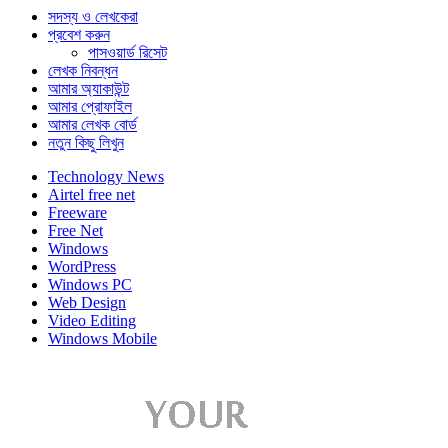
সদস্য ও লেখকেরা
প্রবেশ করুন
পাসওয়ার্ড রিসেট
লেখক নিবন্ধন
আমার অ্যাকাউন্ট
আমার প্রোফাইল
আমার লেখক বোর্ড
নতুন কিছু লিখুন
Technology News
Airtel free net
Freeware
Free Net
Windows
WordPress
Windows PC
Web Design
Video Editing
Windows Mobile