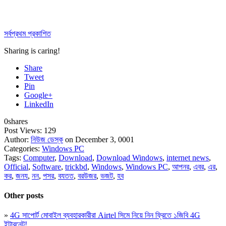
সর্বপ্রথম প্রকাশিত
Sharing is caring!
Share
Tweet
Pin
Google+
LinkedIn
0
shares
Post Views:
129
Author:
নিউজ ডেস্ক
on December 3, 0001
Categories:
Windows PC
Tags:
Computer
,
Download
,
Download Windows
,
internet news
,
Official
,
Software
,
trickbd
,
Windows
,
Windows PC
,
আপনর
,
এবর
,
এর
,
কর
,
জনয
,
নন
,
পসর
,
বযতত
,
বরউজর
,
ভজট
,
হব
Other posts
»
4G সাপোর্ট মোবাইল ব্যবহারকারীরা Airtel সিমে নিয়ে নিন ফ্রিতে ১জিবি 4G
ইন্টারনেট!