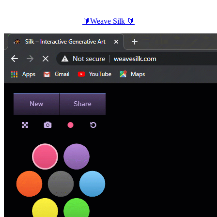
🔰
Weave Silk
🔰