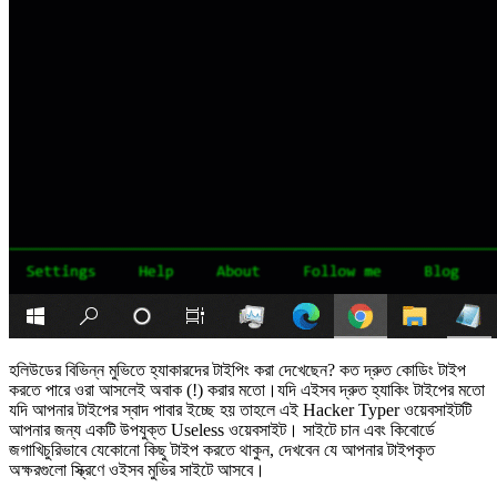
হলিউডের বিভিন্ন মুভিতে হ্যাকারদের টাইপিং করা দেখেছেন? কত দ্রুত কোডিং টাইপ
করতে পারে ওরা আসলেই অবাক (!) করার মতো।যদি এইসব দ্রুত হ্যাকিং টাইপের মতো
যদি আপনার টাইপের স্বাদ পাবার ইচ্ছে হয় তাহলে এই Hacker Typer ওয়েবসাইটটি
আপনার জন্য একটি উপযুক্ত Useless ওয়েবসাইট। সাইটে চান এবং কিবোর্ডে
জগাখিচুরিভাবে যেকোনো কিছু টাইপ করতে থাকুন, দেখবেন যে আপনার টাইপকৃত
অক্ষরগুলো স্ক্রিণে ওইসব মুভির সাইটে আসবে।