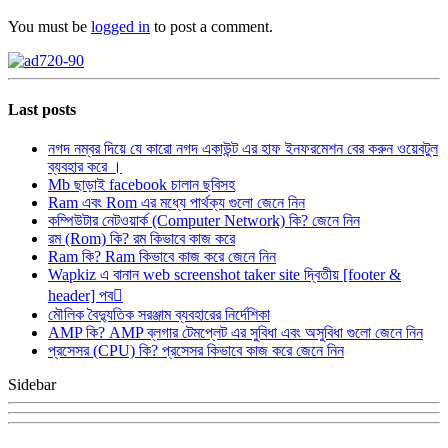
You must be
logged in
to post a comment.
Last posts
নগদ নম্বর দিয়ে যে কারো নগদ একাউন্ট এর হাফ ইনফরমেশন বের করুন ওয়েবটুল
ব্যবহার করে ।
Mb ছাড়াই facebook চালান ছবিসহ
Ram এবং Rom এর মধ্যে পার্থক্য গুলো জেনে নিন
কম্পিউটার নেটওয়ার্ক (Computer Network) কি? জেনে নিন
রম (Rom) কি? রম কিভাবে কাজ করে
Ram কি? Ram কিভাবে কাজ করে জেনে নিন
Wapkiz এ বানান web screenshot taker site দ্বিতীয় [footer &
header] পব
মৌলিক বৈদ্যুতিক সরঞ্জাম ব্যবহারের নির্দেশিকা
AMP কি? AMP ব্লগার টেমপ্লেট এর সুবিধা এবং অসুবিধা গুলো জেনে নিন
প্রসেসর (CPU) কি? প্রসেসর কিভাবে কাজ করে জেনে নিন
Sidebar