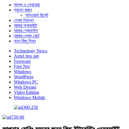
সদস্য ও লেখকেরা
প্রবেশ করুন
পাসওয়ার্ড রিসেট
লেখক নিবন্ধন
আমার অ্যাকাউন্ট
আমার প্রোফাইল
আমার লেখক বোর্ড
নতুন কিছু লিখুন
Technology News
Airtel free net
Freeware
Free Net
Windows
WordPress
Windows PC
Web Design
Video Editing
Windows Mobile