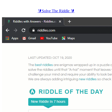
🔰
Solve The Riddle
🔰