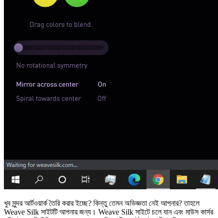
খুব সুন্দর আর্টওয়ার্ক তৈরি করার ইচ্ছে? কিন্তু তেমন অভিজ্ঞতা নেই আপনার? তাহলে
Weave Silk সাইটটি আপনার জন্য। Weave Silk সাইটে চলে যান এবং মাউস কার্সর