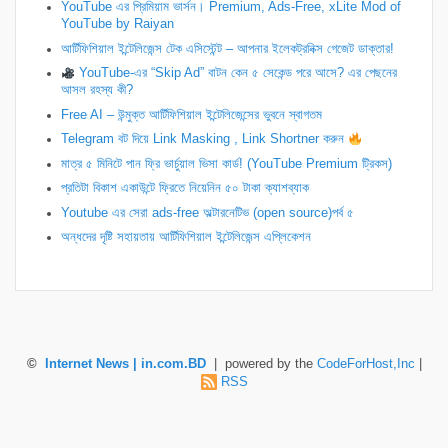
YouTube এর প্রিমিয়াম ভার্সন। Premium, Ads-Free, xLite Mod of
YouTube by Raiyan
আর্টিফিশিয়াল ইন্টেলিজেন্স টেক এসিস্টেন্ট – আপনার ইলেকট্রনিক্স গেজেট ডাক্তার!
YouTube-এর “Skip Ad” বাটন কেন ৫ সেকেন্ড পরে আসে? এর পেছনের
আসল রহস্য কী?
Free AI – উন্মুক্ত আর্টিফিশিয়াল ইন্টেলিজেন্সের ভুবনে স্বাগতম
Telegram বট দিয়ে Link Masking , Link Shortner করুন
​মাত্র ৫ মিনিটে পান ফ্রি ভার্চুয়াল ভিসা কার্ড! (YouTube Premium ট্রিকস)
প্রতিটা বিকাশ একাউন্টে ফ্রিতে নিয়েনিন ৫০ টাকা ক্যাশব্যাক
Youtube এর সেরা ads-free অল্টারনেটিভ (open source)পর্ব ৫
অন্ধদের দৃষ্টি সহায়তায় আর্টিফিশিয়াল ইন্টেলিজেন্স এপ্লিকেশন
©
Internet News | in.com.BD
| powered by the
CodeForHost,Inc
|
RSS