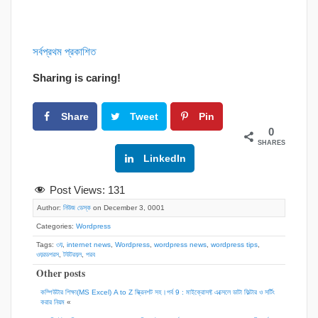
সর্বপ্রথম প্রকাশিত
Sharing is caring!
Share
Tweet
Pin
0
SHARES
Google+
LinkedIn
Post Views:
131
Author:
নিউজ ডেস্ক
on December 3, 0001
Categories:
Wordpress
Tags:
৩য়
,
internet news
,
Wordpress
,
wordpress news
,
wordpress tips
,
ওয়রডপরস
,
টউটরয়ল
,
পরব
Other posts
কম্পিউটার শিক্ষা(MS Excel) A to Z স্ক্রিনশট সহ।পর্ব 9 : মাইক্রোসফ্ট এক্সেলে ডাটা ফিল্টার ও সর্টিং
করার নিয়ম
«