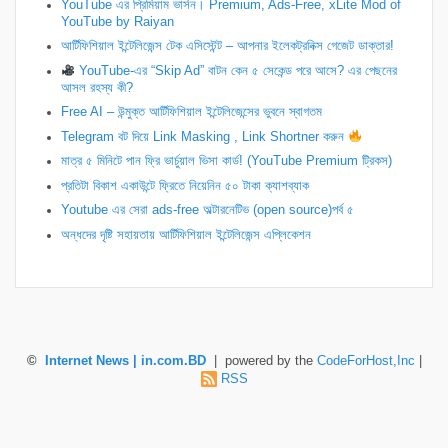
YouTube এর প্রিমিয়াম ভার্সন। Premium, Ads-Free, xLite Mod of
YouTube by Raiyan
আর্টিফিশিয়াল ইন্টেলিজেন্স টেক এসিস্টেন্ট – আপনার ইলেকট্রনিক্স গেজেট ডাক্তার!
YouTube-এর “Skip Ad” বাটন কেন ৫ সেকেন্ড পরে আসে? এর পেছনের
আসল রহস্য কী?
Free AI – উন্মুক্ত আর্টিফিশিয়াল ইন্টেলিজেন্সের ভুবনে স্বাগতম
Telegram বট দিয়ে Link Masking , Link Shortner করুন
​মাত্র ৫ মিনিটে পান ফ্রি ভার্চুয়াল ভিসা কার্ড! (YouTube Premium ট্রিকস)
প্রতিটা বিকাশ একাউন্টে ফ্রিতে নিয়েনিন ৫০ টাকা ক্যাশব্যাক
Youtube এর সেরা ads-free অল্টারনেটিভ (open source)পর্ব ৫
অন্ধদের দৃষ্টি সহায়তায় আর্টিফিশিয়াল ইন্টেলিজেন্স এপ্লিকেশন
©
Internet News | in.com.BD
| powered by the
CodeForHost,Inc
|
RSS