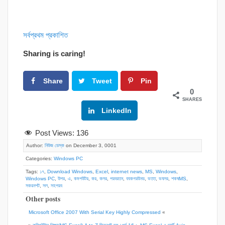
সর্বপ্রথম প্রকাশিত
Sharing is caring!
Share
Tweet
Pin
0
SHARES
Google+
LinkedIn
Post Views:
136
Author:
নিউজ ডেস্ক
on December 3, 0001
Categories:
Windows PC
Tags:
১৭
,
Download Windows
,
Excel
,
internet news
,
MS
,
Windows
,
Windows PC
,
উপর
,
এ
,
কমপউটর
,
কর
,
কলর
,
পরবরতন
,
বযকগরউনড
,
ভতত
,
ভযলর
,
শকষMS
,
সকরনশট
,
সল
,
সহপরব
Other posts
Microsoft Office 2007 With Serial Key Highly Compressed
«