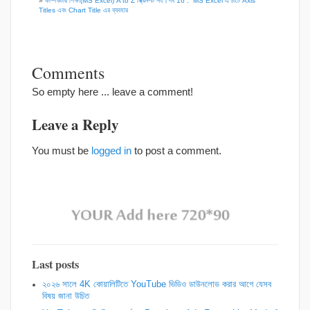
»
কম্পিউটার শিক্ষা(MS Excel) A to Z স্ক্রিনশট সহ।পর্ব 16 : MS Excel এ চার্টে Axis
Titles এবং Chart Title এর ব্যবহার
Comments
So empty here ... leave a comment!
Leave a Reply
You must be
logged in
to post a comment.
Last posts
২০২৬ সালে 4K কোয়ালিটিতে YouTube ভিডিও ডাউনলোড করার আগে যেসব
বিষয় জানা উচিত