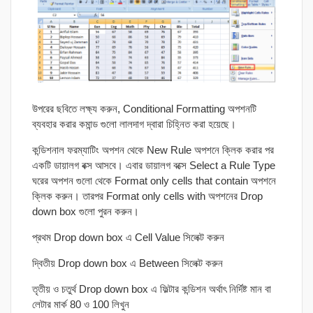
উপরের ছবিতে লক্ষ্য করুন, Conditional Formatting অপশনটি
ব্যবহার করার কমান্ড গুলো লালদাগ দ্বারা চিহ্নিত করা হয়েছে।
কন্ডিশনাল ফরম্যাটিং অপশন থেকে New Rule অপশনে ক্লিক করার পর
একটি ডায়ালগ বক্স আসবে। এবার ডায়ালগ বক্সে Select a Rule Type
ঘরের অপশন গুলো থেকে Format only cells that contain অপশনে
ক্লিক করুন। তারপর Format only cells with অপশনের Drop
down box গুলো পুরন করুন।
প্রথম Drop down box এ Cell Value সিলেক্ট করুন
দ্বিতীয় Drop down box এ Between সিলেক্ট করুন
তৃতীয় ও চতুর্থ Drop down box এ ফিল্টার কন্ডিশন অর্থাৎ নির্দিষ্ট মান বা
লেটার মার্ক 80 ও 100 লিখুন