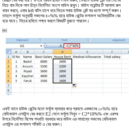
রেজাল্ট বের করা যায়। উপরে প্রথম ছবিটি লক্ষ্য করুন, সেখানে হাউজ রেন্ট এর সেলের
নিচে বাম দিকে লাল চিহ্ন নির্দেশিত অংশে মাউস রাখুন। মাউস পয়েন্টার টি আলাদা রুপ
ধারন করবে, এবার left বাটন চাপে ধরে নিচের সবার হাউজ রেন্ট ঘর গুলো সম্পূর্ণ করুন।
তাহলে ফর্মুলা অনুযায়ী সকলের ৪০%% হারে হাউজ রেন্টের ফলাফল অটোম্যাটিক বের
হয়ে যাবে। নিচের ছবিতে লক্ষ্য করলে বিষয়টি বুঝতে পারবেন।
￼
একই ভাবে হাউজ রেন্টের মতো ফর্মুলা ব্যবহার করে প্রথমে একজনের ১০%% হারে
মেডিক্যাল এলাউন্স বের করতে E2 সেলে ফর্মুলা লিখুন = C2*10%% এবং এরপর
উপরে নির্দেশিত বিশেষ পদ্ধতি ব্যবহার করে মাউস এর সাহায্যে সকলের মেডিক্যাল
এলাউন্স এর ফলাফল শর্টকাট এ বের করুন।