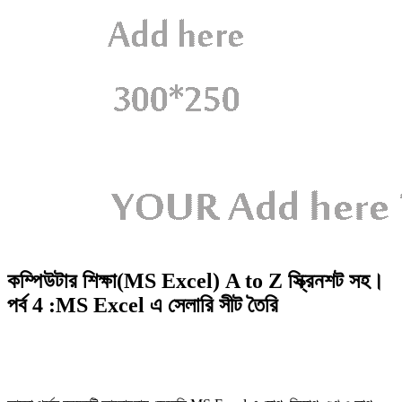
কম্পিউটার শিক্ষা(MS Excel) A to Z স্ক্রিনশট সহ।
পর্ব 4 :MS Excel এ সেলারি সীট তৈরি