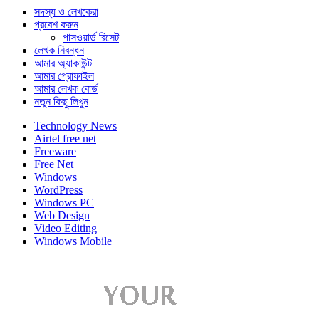
সদস্য ও লেখকেরা
প্রবেশ করুন
পাসওয়ার্ড রিসেট
লেখক নিবন্ধন
আমার অ্যাকাউন্ট
আমার প্রোফাইল
আমার লেখক বোর্ড
নতুন কিছু লিখুন
Technology News
Airtel free net
Freeware
Free Net
Windows
WordPress
Windows PC
Web Design
Video Editing
Windows Mobile