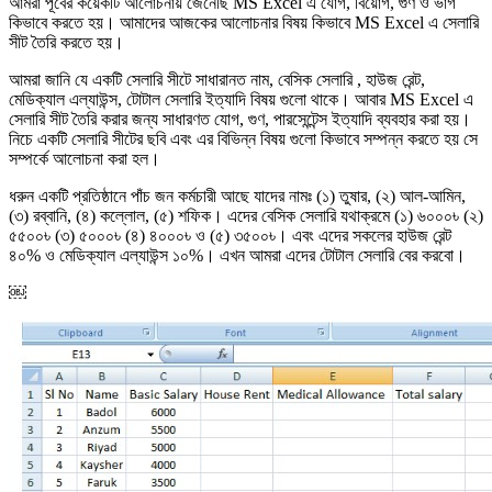
আমরা পূর্বের কয়েকটি আলোচনায় জেনেছি MS Excel এ যোগ, বিয়োগ, গুণ ও ভাগ
কিভাবে করতে হয়। আমাদের আজকের আলোচনার বিষয় কিভাবে MS Excel এ সেলারি
সীট তৈরি করতে হয়।
আমরা জানি যে একটি সেলারি সীটে সাধারানত নাম, বেসিক সেলারি , হাউজ রেন্ট,
মেডিক্যাল এল্যাউন্স, টোটাল সেলারি ইত্যাদি বিষয় গুলো থাকে। আবার MS Excel এ
সেলারি সীট তৈরি করার জন্য সাধারণত যোগ, গুণ, পারসেন্টেন্স ইত্যাদি ব্যবহার করা হয়।
নিচে একটি সেলারি সীটের ছবি এবং এর বিভিন্ন বিষয় গুলো কিভাবে সম্পন্ন করতে হয় সে
সম্পর্কে আলোচনা করা হল।
ধরুন একটি প্রতিষ্ঠানে পাঁচ জন কর্মচারী আছে যাদের নামঃ (১) তুষার, (২) আল-আমিন,
(৩) রব্বানি, (৪) কল্লোল, (৫) শফিক। এদের বেসিক সেলারি যথাক্রমে (১) ৬০০০৳ (২)
৫৫০০৳ (৩) ৫০০০৳ (৪) ৪০০০৳ ও (৫) ৩৫০০৳। এবং এদের সকলের হাউজ রেন্ট
৪০% ও মেডিক্যাল এল্যাউন্স ১০%। এখন আমরা এদের টোটাল সেলারি বের করবো।
￼