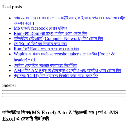
Last posts
নগদ নম্বর দিয়ে যে কারো নগদ একাউন্ট এর হাফ ইনফরমেশন বের করুন ওয়েবটুল
ব্যবহার করে ।
Mb ছাড়াই facebook চালান ছবিসহ
Ram এবং Rom এর মধ্যে পার্থক্য গুলো জেনে নিন
কম্পিউটার নেটওয়ার্ক (Computer Network) কি? জেনে নিন
রম (Rom) কি? রম কিভাবে কাজ করে
Ram কি? Ram কিভাবে কাজ করে জেনে নিন
Wapkiz এ বানান web screenshot taker site দ্বিতীয় [footer &
header] পব
মৌলিক বৈদ্যুতিক সরঞ্জাম ব্যবহারের নির্দেশিকা
AMP কি? AMP ব্লগার টেমপ্লেট এর সুবিধা এবং অসুবিধা গুলো জেনে নিন
প্রসেসর (CPU) কি? প্রসেসর কিভাবে কাজ করে জেনে নিন
Sidebar
কম্পিউটার শিক্ষা(MS Excel) A to Z স্ক্রিনশট সহ।পর্ব 4 :MS
Excel এ সেলারি সীট তৈরি