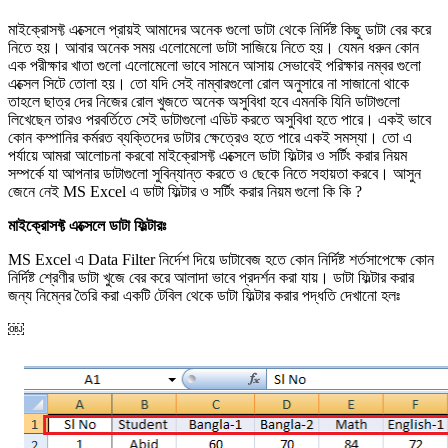
মাইক্রোসফ্ট এক্সেলে প্রায়ই আমাদের অনেক গুলো ডাটা থেকে নির্দিষ্ট কিছু ডাটা বের করে
নিতে হয়। আবার অনেক সময় এলোমেলো ডাটা সাজিয়ে নিতে হয়। যেমন ধরুন কোন
এক পরীক্ষার খাতা গুলো এলোমেলো ভাবে সামনে আসায় সেভাবেই পরিক্ষার নম্বর গুলো
এক্সেল সিটে তোলা হয়। তো যদি সেই নাম্বারগুলো রোল অনুসারে না সাজানো থাকে
তাহলে ছাত্র দের নিজের রোল খুজতে অনেক অসুবিধা হবে এমনকি যিনি ডাটাগুলো
লিখেছেন তারও পরবর্তিতে সেই ডাটাগুলো এডিট করতে অসুবিধা হতে পারে। একই ভাবে
কোন কম্পানির কর্মরত ব্যক্তিদের ডাটার ক্ষেত্রেও হতে পারে একই সমস্যা। তো এ
পর্যায়ে আমরা আলোচনা করবো মাইক্রোসফ্ট এক্সেলে ডাটা ফিল্টার ও সর্টিং করার নিয়ম
সম্পর্কে যা আপনার ডাটাগুলো সুবিন্যান্ত করতে ও ছেকে নিতে সহায়তা করবে। আসুন
জেনে নেই MS Excel এ ডাটা ফিল্টার ও সর্টিং করার নিয়ম গুলো কি কি ?
মাইক্রোসফ্ট এক্সেলে ডাটা ফিল্টারঃ
MS Excel এ Data Filter নির্দেশ দিয়ে ডাটাবেজ হতে কোন নির্দিষ্ট শর্তসাপেক্ষে কোন
নির্দিষ্ট শ্রেণীর ডাটা খুজে বের করে আলাদা ভাবে প্রদর্শন করা যায়। ডাটা ফিল্টার করার
জন্য নিম্নের তৈরি করা একটি টেবিল থেকে ডাটা ফিল্টার করার পদ্ধতি দেখানো হলঃ
￼