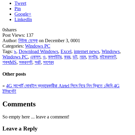
Tweet
Pin
Google+
LinkedIn
0
shares
Post Views:
137
Author:
নিউজ ডেস্ক
on December 3, 0001
Categories:
Windows PC
Tags:
৯
,
Download Windows
,
Excel
,
internet news
,
Windows
,
Windows PC
,
একসল
,
ও
,
কমপউটর
,
করর
,
ডট
,
নয়ম
,
ফলটর
,
মইকরসফট
,
শকষMS
,
সকরনশট
,
সরট
,
সহপরব
Other posts
»
4G সাপোর্ট মোবাইল ব্যবহারকারীরা Airtel সিমে নিয়ে নিন ফ্রিতে ১জিবি 4G
ইন্টারনেট!
Comments
So empty here ... leave a comment!
Leave a Reply