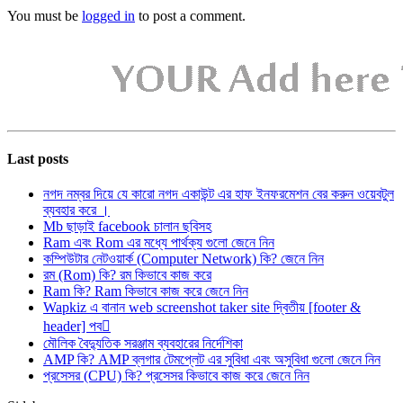
You must be
logged in
to post a comment.
Last posts
নগদ নম্বর দিয়ে যে কারো নগদ একাউন্ট এর হাফ ইনফরমেশন বের করুন ওয়েবটুল
ব্যবহার করে ।
Mb ছাড়াই facebook চালান ছবিসহ
Ram এবং Rom এর মধ্যে পার্থক্য গুলো জেনে নিন
কম্পিউটার নেটওয়ার্ক (Computer Network) কি? জেনে নিন
রম (Rom) কি? রম কিভাবে কাজ করে
Ram কি? Ram কিভাবে কাজ করে জেনে নিন
Wapkiz এ বানান web screenshot taker site দ্বিতীয় [footer &
header] পব
মৌলিক বৈদ্যুতিক সরঞ্জাম ব্যবহারের নির্দেশিকা
AMP কি? AMP ব্লগার টেমপ্লেট এর সুবিধা এবং অসুবিধা গুলো জেনে নিন
প্রসেসর (CPU) কি? প্রসেসর কিভাবে কাজ করে জেনে নিন