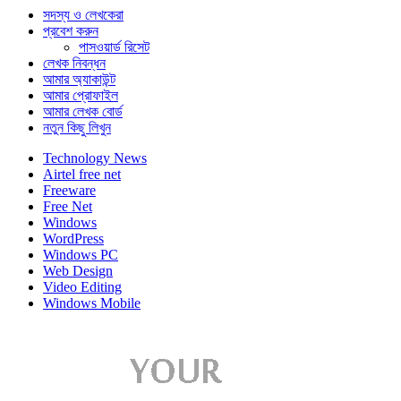
সদস্য ও লেখকেরা
প্রবেশ করুন
পাসওয়ার্ড রিসেট
লেখক নিবন্ধন
আমার অ্যাকাউন্ট
আমার প্রোফাইল
আমার লেখক বোর্ড
নতুন কিছু লিখুন
Technology News
Airtel free net
Freeware
Free Net
Windows
WordPress
Windows PC
Web Design
Video Editing
Windows Mobile