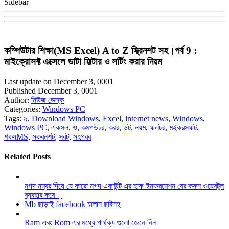
Sidebar
কম্পিউটার শিক্ষা(MS Excel) A to Z স্ক্রিনশট সহ।পর্ব 9 :
মাইক্রোসফ্ট এক্সেলে ডাটা ফিল্টার ও সর্টিং করার নিয়ম
Last update on December 3, 0001
Published December 3, 0001
Author:
নিউজ ডেস্ক
Categories:
Windows PC
Tags:
৯
,
Download Windows
,
Excel
,
internet news
,
Windows
,
Windows PC
,
একসল
,
ও
,
কমপউটর
,
করর
,
ডট
,
নয়ম
,
ফলটর
,
মইকরসফট
,
শকষMS
,
সকরনশট
,
সরট
,
সহপরব
Related Posts
নগদ নম্বর দিয়ে যে কারো নগদ একাউন্ট এর হাফ ইনফরমেশন বের করুন ওয়েবটুল
ব্যবহার করে ।
Mb ছাড়াই facebook চালান ছবিসহ
Ram এবং Rom এর মধ্যে পার্থক্য গুলো জেনে নিন