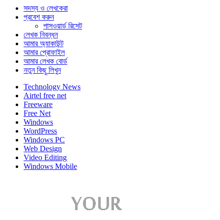
সদস্য ও লেখকেরা
প্রবেশ করুন
পাসওয়ার্ড রিসেট
লেখক নিবন্ধন
আমার অ্যাকাউন্ট
আমার প্রোফাইল
আমার লেখক বোর্ড
নতুন কিছু লিখুন
Technology News
Airtel free net
Freeware
Free Net
Windows
WordPress
Windows PC
Web Design
Video Editing
Windows Mobile