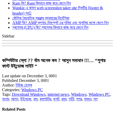
Ram কি? Ram কিভাবে কাজ করে জেনে নিন
Wapkiz এ বানান web screenshot taker site দ্বিতীয় [footer &
header] পব
মৌলিক বৈদ্যুতিক সরঞ্জাম ব্যবহারের নির্দেশিকা
AMP কি? AMP ব্লগার টেমপ্লেট এর সুবিধা এবং অসুবিধা গুলো জেনে নিন
প্রসেসর (CPU) কি? প্রসেসর কিভাবে কাজ করে জেনে নিন
Sidebar
কম্পিউটার স্লো ?? র্যাম অনেক কম ? আসুন সমাধান !!!… “সুপার
ফাস্ট উইন্ডোজ লাইট “
Last update on December 3, 0001
Published December 3, 0001
Author:
নিউজ ডেস্ক
Categories:
Windows PC
Tags:
Download Windows
,
internet news
,
Windows
,
Windows PC
,
অনক
,
আসন
,
উইনডজ
,
কম
,
কমপউটর
,
ফসট
,
রযম
,
লইট
,
সপর
,
সমধন
,
সল
Related Posts