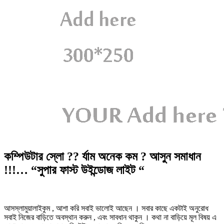
কম্পিউটার স্লো ?? র্যাম অনেক কম ? আসুন সমাধান
!!!… “সুপার ফাস্ট উইন্ডোজ লাইট “
আসস্লামুয়ালাইকুম , আশা করি সবাই ভালোই আছেন । সবার কাছে একটাই অনুরোধ
সবাই নিজের বাড়িতে অবস্থান করুন , এবং সাবধান থাকুন । কথা না বাড়িয়ে মূল বিষয় এ