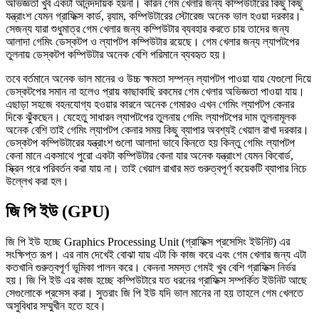
অভিজ্ঞতা খুব একটা আনন্দদায়ক হয়না। কারন গেম খেলার জন্য কম্পিউটারের কিছু কিছু
যন্ত্রাংশ যেমন গ্রাফিক্স কার্ড, র‍্যাম, কম্পিউটারের স্টোরেজ অনেক ভাল হওয়া দরকার।
সেজন্য যারা শুধুমাত্র গেম খেলার জন্য কম্পিউটার ব্যবহার করতে চায় তাদের জন্য
আলাদা গেমিং ডেস্কটপ ও ল্যাপটপ কম্পিউটার রয়েছে। গেম খেলার জন্য ল্যাপটপের
তুলনায় ডেস্কটপ কম্পিউটার অনেক বেশি পরিমানে ব্যবহৃত হয়।
তবে বর্তমানে অনেক ভাল মানের ও উচ্চ ক্ষমতা সম্পন্ন ল্যাপটপ পাওয়া যায় যেগুলো দিয়ে
ডেস্কটপের সমান না হলেও প্রায় কাছাকাছি রকমের গেম খেলার অভিজ্ঞতা পাওয়া যায়।
এছাড়া সহজে বহনযোগ্য হওয়ার কারনে অনেক গেমারও এখন গেমিং ল্যাপটপ কেনার
দিকে ঝুঁকছেন। যেহেতু সাধারন ল্যাপটপের তুলনায় গেমিং ল্যাপটপের দাম তুলনামূলক
অনেক বেশি তাই গেমিং ল্যাপটপ কেনার সময় কিছু ব্যাপার অবশ্যই খেয়াল রাখা দরকার।
ডেস্কটপ কম্পিউটারের যন্ত্রাংশ গুলো আলাদা ভাবে কিনতে হয় কিন্তু গেমিং ল্যাপটপ
কেনা মানে একসাথে পুরো একটা কম্পিউটার কেনা যার অনেক যন্ত্রাংশ যেমন কিবোর্ড,
স্ক্রিন পরে পরিবর্তন করা যায় না। তাই খেয়াল রাখার মত গুরুত্বপূর্ণ কয়েকটি ব্যাপার নিচে
উল্লেখ করা হল।
জি পি ইউ (GPU)
জি পি ইউ হচ্ছে Graphics Processing Unit (গ্রাফিক্স প্রসেসিং ইউনিট) এর
সংক্ষিপ্ত রূপ। এর নাম দেখেই বোঝা যায় এটা কি কাজ করে এবং গেম খেলার জন্য এটা
কতখানি গুরুত্বপূর্ণ ভূমিকা পালন করে। কেননা সমস্ত গেমই খুব বেশি গ্রাফিক্স নির্ভর
হয়। জি পি ইউ এর কাজ হচ্ছে কম্পিউটারে যত ধরনের গ্রাফিক্স সম্পর্কিত ইউনিট আছে
সেগুলোকে প্রসেস করা। সুতরাং জি পি ইউ যদি ভাল মানের না হয় তাহলে গেম খেলতে
অসুবিধার সম্মুখীন হতে হবে।