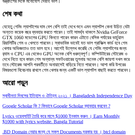
যন্ত্রাংশের দিকে মনোযোগ দেয়াই ভাল।
শেষ কথা
যেহেতু গেমিং ল্যাপটপের দাম বেশ বেশি তাই দেখে শুনে এমন ল্যাপটপ কেনা উচিত যেটা
অন্তত কয়েক বছর ব্যবহার করতে পারেন। তাই সামর্থ্য থাকলে Nvidia GeForce
GTX 1060 মডেলের GPU কিনতে পারেন কারন এটাতে বেসিক পর্যায়ের ভার্চুয়াল
রিয়ালিটির গেম ও খেলতে পারবেন। স্বাভাবিক ভাবেই যত ভাল গ্রাফিক্স কার্ড হবে গেম
খেলার অভিজ্ঞতাও তত ভাল হবে। আগেই উল্লেখ করেছি যে গেমিং ল্যাপটপের জন্য
র‍্যাম ও CPU এর থেকেও GPU অনেক বেশি গুরুত্বপূর্ণ। কম্পিউটারের স্টোরেজ ও
দেখে নিতে হবে কারন গেম অন্যান্য সফটওয়ারের তুলনায় অনেক বেশি জায়গা দখল করে
তবে স্টোরেজ আপনি পরবর্তীতে অনায়াসেই বাড়িয়ে নিতে পারবেন। আশা করি উপরের
বিষয়গুলো বিবেচনায় রাখলে গেম খেলার জন্য একটি ভাল ল্যাপটপ বাছাই করতে পারবেন।
আরো পড়ুন
স্বাধীনতা দিবসের ইতিহাস ও ঐতিহ্য ২০২১ । Bangladesh Independence Day
Google Scholar কি ? কিভাবে Google Scholar ব্যাবহার করবেন ?
Lyrics ওয়েবসাইট তৈরি করে মাসে $1000 ইনকাম করুন । Earn Monthly
$1000 with lyrics website. Bangla Tutorial
.BD Domain নেয়ার জন্য যে সকল Documents দরকার হয় । btcl domain