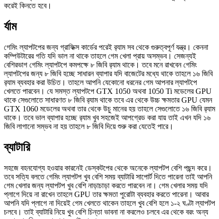
করেই কিনতে হবে।
র্যাম
গেমিং ল্যাপটপের জন্য গ্রাফিক্স কার্ডের পরেই র‍্যাম সব থেকে গুরুত্বপূর্ণ যন্ত্র। কেননা
কম্পিউটারের গতি যদি ভাল না থাকে তাহলে গেম খেলা প্রায় অসম্ভব। সেজন্যই
বেশিরভাগ গেমিং ল্যাপটপে কমপক্ষে ৮ জিবি র‍্যাম থাকে। তবে মনে রাখবেন গেমিং
ল্যাপটপের জন্য ৮ জিবি হচ্ছে সাধারন ব্যাপার যদি বাজেটের মধ্যে থাকে তাহলে ১৬ জিবি
র‍্যাম ব্যবহার করা উচিত। তাহলে আপনি যেকোনো ধরনের গেম আপনার ল্যাপটপে
খেলতে পারবেন। যে সমস্ত ল্যাপটপে GTX 1050 অথবা 1050 Ti মডেলের GPU
থাকে সেগুলোতে সাধারণত ৮ জিবি র‍্যাম থাকে তবে এর থেকে উচ্চ ক্ষমতার GPU যেমন
GTX 1060 মডেলের অথবা তার থেকে উচু মানের হয় তাহলে সেগুলোতে ১৬ জিবি র‍্যাম
থাকে। তবে ভাল ব্যাপার হচ্ছে র‍্যাম খুব সহজেই আপগ্রেড করা যায় তাই এখন যদি ১৬
জিবি লাগানো সম্ভব না হয় তাহলে ৮ জিবি দিয়ে শুরু করা যেতেই পারে।
ব্যাটারি
সহজে বহনযোগ্য হওয়ার কারনেই ডেস্কটপের থেকে অনেকে ল্যাপটপ বেশি পছন্দ করে।
তবে সত্যি বলতে গেমিং ল্যাপটপ খুব বেশি সময় ব্যাটারি সাপোর্ট দিতে পারেনা তাই আপনি
গেম খেলার জন্য ল্যাপটপ খুব বেশি নাড়াচাড়া করতে পারবেন না। গেম খেলার সময় যদি
প্লাগে দিয়ে না রাখেন তাহলে GPU তার ক্ষমতা পুরোটা ব্যবহার করতে পারেনা। আবার
আপনি যদি প্লাগে না দিয়েই গেম খেলতে থাকেন তাহলে খুব বেশি হলে ১-২ ঘণ্টা ল্যাপটপ
চলবে। তাই ব্যাটারি নিয়ে খুব বেশি চিন্তা ভাবনা না করলেও চলবে এর থেকে বরং অন্য