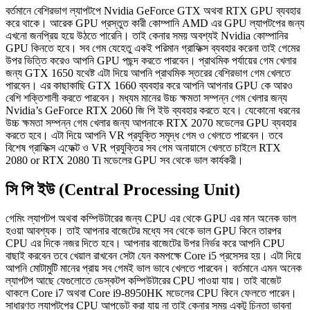
বর্তমানে বেশিরভাগ ল্যাপটপে Nvidia GeForce GTX অথবা RTX GPU ব্যবহার
করে থাকে। আরেক GPU প্রস্তুত কারী কোম্পানি AMD এর GPU ল্যাপটপের জন্য
এখনো জনপ্রিয় হয়ে উঠতে পারেনি। তাই কেনার সময় অবশ্যই Nvidia কোম্পানির
GPU কিনতে হবে। সব গেম যেহেতু একই পরিমান গ্রাফিক্স ব্যবহার করেনা তাই গেমের
উপর ভিত্তি করেও আপনি GPU পছন্দ করতে পারবেন। প্রাথমিক পর্যায়ের গেম খেলার
জন্য GTX 1650 যথেষ্ট এটা দিয়ে আপনি প্রাথমিক স্তরের বেশিরভাগ গেম খেলতে
পারবেন। এর কাছাকাছি GTX 1660 ব্যবহার করে আপনি আপনার GPU কে আরও
বেশি শক্তিশালী করতে পারবেন। মধ্যম মানের উচ্চ ক্ষমতা সম্পন্ন গেম খেলার জন্য
Nvidia’s GeForce RTX 2060 জি পি ইউ ব্যবহার করতে হবে। যেকোনো ধরনের
উচ্চ ক্ষমতা সম্পন্ন গেম খেলার জন্য আপনাকে RTX 2070 মডেলের GPU ব্যবহার
করতে হবে। এটা দিয়ে আপনি VR প্রযুক্তি সমৃদ্ধ গেম ও খেলতে পারবেন। তবে
বিশেষ গ্রাফিক্স এফেক্ট ও VR প্রযুক্তির সব গেম অনায়াসে খেলতে চাইলে RTX
2080 or RTX 2080 Ti মডেলের GPU সব থেকে ভাল কার্যকরী।
সি পি ইউ (Central Processing Unit)
গেমিং ল্যাপটপ অথবা কম্পিউটারের জন্য CPU এর থেকে GPU এর মান অনেক ভাল
হওয়া আবশ্যক। তাই আপনার বাজেটের মধ্যে সব থেকে ভাল GPU কিনে তারপর
CPU এর দিকে নজর দিতে হবে। আপনার বাজেটের উপর নির্ভর করে আপনি CPU
বাছাই করবেন তবে খেয়াল রাখবেন সেটা যেন কমপক্ষে Core i5 প্রসেসর হয়। এটা দিয়ে
আপনি মোটামুটি মানের প্রায় সব গেমই ভাল ভাবে খেলতে পারবেন। বর্তমানে এমন অনেক
ল্যাপটপ আছে যেগুলোতে ডেস্কটপ কম্পিউটারের CPU পাওয়া যায়। তাই বাজেট
থাকলে Core i7 অথবা Core i9-8950HK মডেলের CPU কিনে ফেলতে পারেন।
সাধারণত ল্যাপটপের CPU আপডেট করা যায় না তাই কেনার সময় একটু চিন্তা ভাবনা