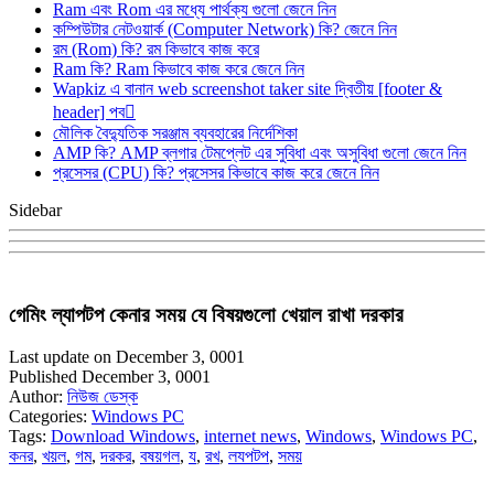
Ram এবং Rom এর মধ্যে পার্থক্য গুলো জেনে নিন
কম্পিউটার নেটওয়ার্ক (Computer Network) কি? জেনে নিন
রম (Rom) কি? রম কিভাবে কাজ করে
Ram কি? Ram কিভাবে কাজ করে জেনে নিন
Wapkiz এ বানান web screenshot taker site দ্বিতীয় [footer &
header] পব
মৌলিক বৈদ্যুতিক সরঞ্জাম ব্যবহারের নির্দেশিকা
AMP কি? AMP ব্লগার টেমপ্লেট এর সুবিধা এবং অসুবিধা গুলো জেনে নিন
প্রসেসর (CPU) কি? প্রসেসর কিভাবে কাজ করে জেনে নিন
Sidebar
গেমিং ল্যাপটপ কেনার সময় যে বিষয়গুলো খেয়াল রাখা দরকার
Last update on December 3, 0001
Published December 3, 0001
Author:
নিউজ ডেস্ক
Categories:
Windows PC
Tags:
Download Windows
,
internet news
,
Windows
,
Windows PC
,
কনর
,
খয়ল
,
গম
,
দরকর
,
বষয়গল
,
য
,
রখ
,
লযপটপ
,
সময়