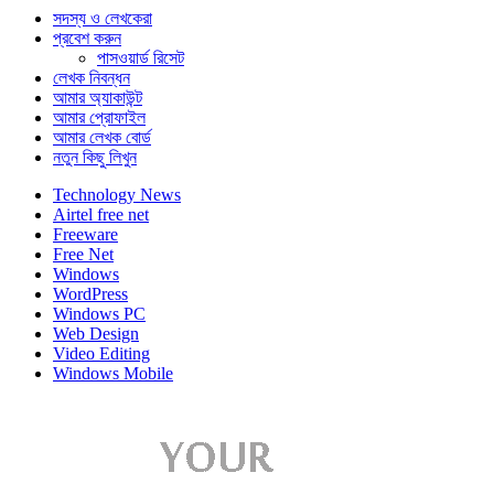
সদস্য ও লেখকেরা
প্রবেশ করুন
পাসওয়ার্ড রিসেট
লেখক নিবন্ধন
আমার অ্যাকাউন্ট
আমার প্রোফাইল
আমার লেখক বোর্ড
নতুন কিছু লিখুন
Technology News
Airtel free net
Freeware
Free Net
Windows
WordPress
Windows PC
Web Design
Video Editing
Windows Mobile