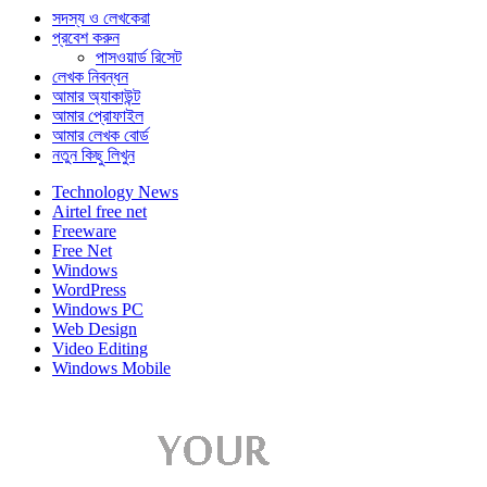
সদস্য ও লেখকেরা
প্রবেশ করুন
পাসওয়ার্ড রিসেট
লেখক নিবন্ধন
আমার অ্যাকাউন্ট
আমার প্রোফাইল
আমার লেখক বোর্ড
নতুন কিছু লিখুন
Technology News
Airtel free net
Freeware
Free Net
Windows
WordPress
Windows PC
Web Design
Video Editing
Windows Mobile