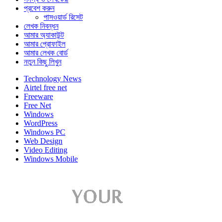
প্রবেশ করুন
পাসওয়ার্ড রিসেট
লেখক নিবন্ধন
আমার অ্যাকাউন্ট
আমার প্রোফাইল
আমার লেখক বোর্ড
নতুন কিছু লিখুন
Technology News
Airtel free net
Freeware
Free Net
Windows
WordPress
Windows PC
Web Design
Video Editing
Windows Mobile