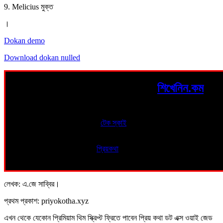
9. Melicius মুক্ত
।
Dokan demo
Download dokan nulled
নতুন কিছু শিখতে ও জানতে এবং জানাতে
শিখেনিন.কম
এ আসার জন্য সর্বদা স্বাগতম।
প্রযুক্তি ও ওয়েব রিলেটেড টিপস পান,
টেক স্কাই
থেকে।
নাল্ড ও প্রিমিয়াম থিম,স্ক্রিপ্ট ফ্রি নিন
প্রিয়কথা
থেকে।
লেখক: এ.জে সাব্বির।
প্রথম প্রকাশ: priyokotha.xyz
এখন থেকে যেকোন প্রিমিয়াম থিম স্ক্রিপ্ট ফ্রিতে পাবেন প্রিয় কথা ডট এক্স ওয়াই জেড