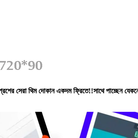
ডপ্রেশের সেরা থিম দোকান একদম ফ্রিতে!!সাথে পাচ্ছেন যেক