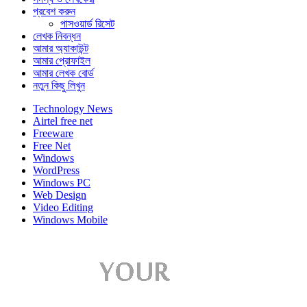
প্রবেশ করুন
পাসওয়ার্ড রিসেট
লেখক নিবন্ধন
আমার অ্যাকাউন্ট
আমার প্রোফাইল
আমার লেখক বোর্ড
নতুন কিছু লিখুন
Technology News
Airtel free net
Freeware
Free Net
Windows
WordPress
Windows PC
Web Design
Video Editing
Windows Mobile