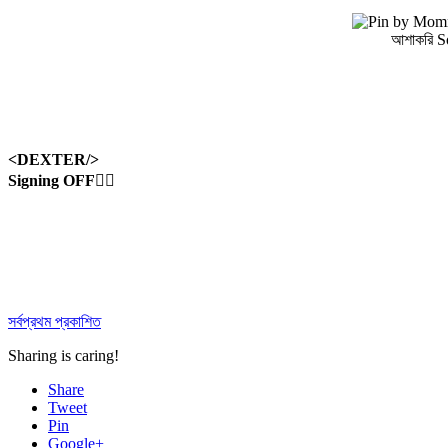
আশাকরি S
<DEXTER/>
Signing OFF🙋‍♂️
সর্বপ্রথম প্রকাশিত
Sharing is caring!
Share
Tweet
Pin
Google+