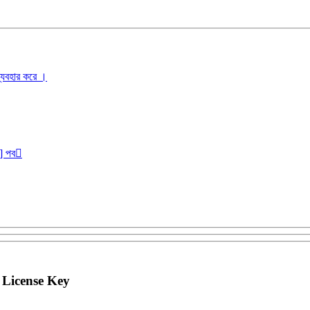
ব্যবহার করে ।
r] পব
 License Key