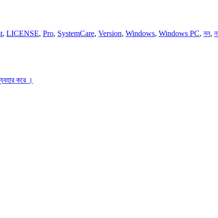
t
,
LICENSE
,
Pro
,
SystemCare
,
Version
,
Windows
,
Windows PC
,
নন
,
ন
ব্যবহার করে ।