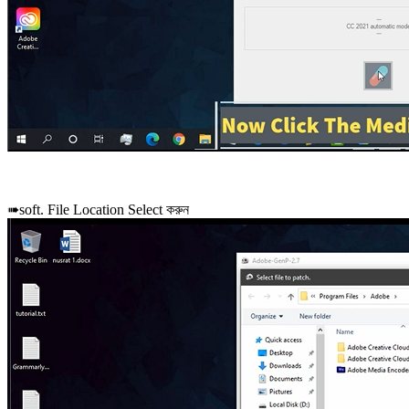
➠soft. File Location Select করুন