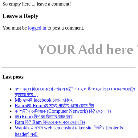
So empty here ... leave a comment!
Leave a Reply
You must be
logged in
to post a comment.
Last posts
নগদ নম্বর দিয়ে যে কারো নগদ একাউন্ট এর হাফ ইনফরমেশন বের করুন ওয়েবটুল
ব্যবহার করে ।
Mb ছাড়াই facebook চালান ছবিসহ
Ram এবং Rom এর মধ্যে পার্থক্য গুলো জেনে নিন
কম্পিউটার নেটওয়ার্ক (Computer Network) কি? জেনে নিন
রম (Rom) কি? রম কিভাবে কাজ করে
Ram কি? Ram কিভাবে কাজ করে জেনে নিন
Wapkiz এ বানান web screenshot taker site দ্বিতীয় [footer &
header] পব