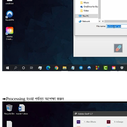
➠Processing হওয়া পর্যন্ত অপেক্ষা করুন