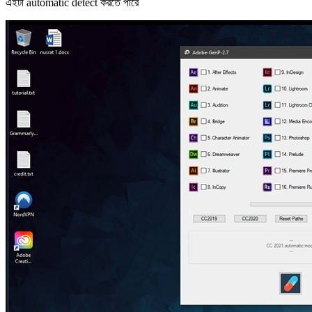
এইটা automatic detect করতে পারে