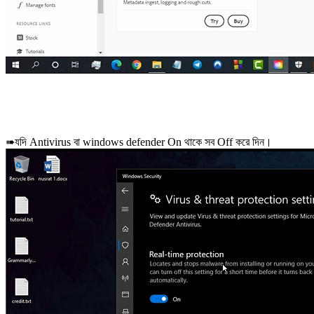
➠যদি Antivirus বা windows defender On থাকে সব Off করে দিন।