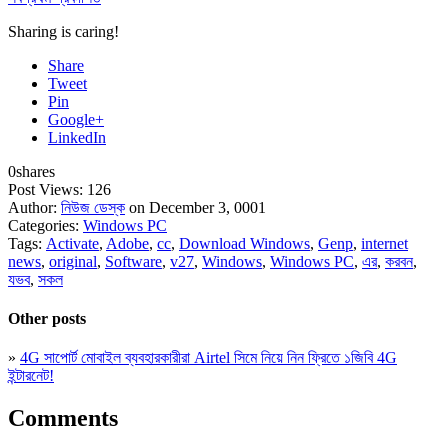
Sharing is caring!
Share
Tweet
Pin
Google+
LinkedIn
0
shares
Post Views:
126
Author:
নিউজ ডেস্ক
on December 3, 0001
Categories:
Windows PC
Tags:
Activate
,
Adobe
,
cc
,
Download Windows
,
Genp
,
internet
news
,
original
,
Software
,
v27
,
Windows
,
Windows PC
,
এর
,
করবন
,
যভব
,
সকল
Other posts
»
4G সাপোর্ট মোবাইল ব্যবহারকারীরা Airtel সিমে নিয়ে নিন ফ্রিতে ১জিবি 4G
ইন্টারনেট!
Comments