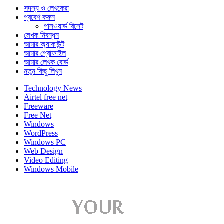
সদস্য ও লেখকেরা
প্রবেশ করুন
পাসওয়ার্ড রিসেট
লেখক নিবন্ধন
আমার অ্যাকাউন্ট
আমার প্রোফাইল
আমার লেখক বোর্ড
নতুন কিছু লিখুন
Technology News
Airtel free net
Freeware
Free Net
Windows
WordPress
Windows PC
Web Design
Video Editing
Windows Mobile