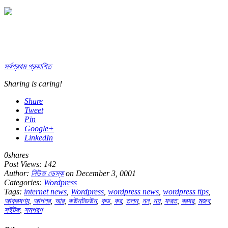
সর্বপ্রথম প্রকাশিত
Sharing is caring!
Share
Tweet
Pin
Google+
LinkedIn
0
shares
Post Views:
142
Author:
নিউজ ডেস্ক
on December 3, 0001
Categories:
Wordpress
Tags:
internet news
,
Wordpress
,
wordpress news
,
wordpress tips
,
আকরষণয়
,
আপনর
,
আর
,
কউনটডউন
,
কড
,
কর
,
তলন
,
নন
,
নয়
,
ফরত
,
বরষর
,
মজব
,
সইটক
,
সমপরণ