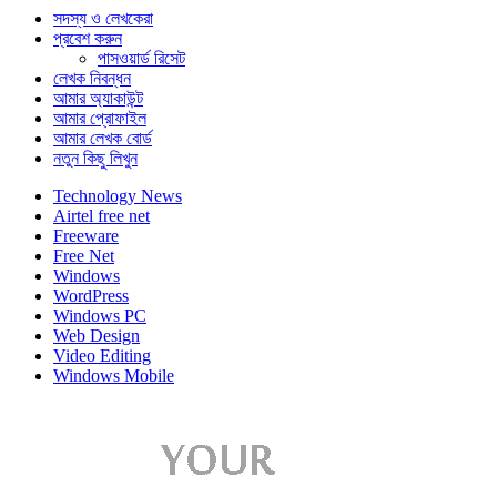
সদস্য ও লেখকেরা
প্রবেশ করুন
পাসওয়ার্ড রিসেট
লেখক নিবন্ধন
আমার অ্যাকাউন্ট
আমার প্রোফাইল
আমার লেখক বোর্ড
নতুন কিছু লিখুন
Technology News
Airtel free net
Freeware
Free Net
Windows
WordPress
Windows PC
Web Design
Video Editing
Windows Mobile