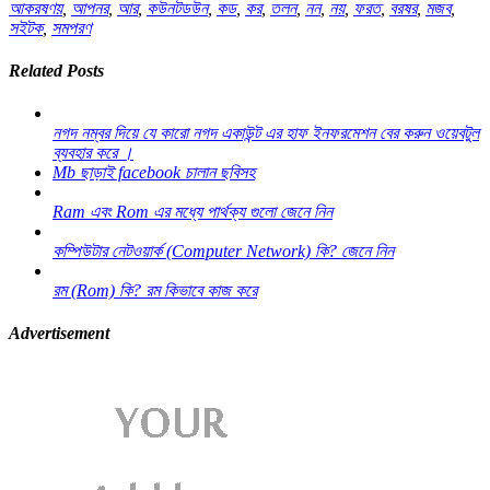
আকরষণয়
,
আপনর
,
আর
,
কউনটডউন
,
কড
,
কর
,
তলন
,
নন
,
নয়
,
ফরত
,
বরষর
,
মজব
,
সইটক
,
সমপরণ
Related Posts
নগদ নম্বর দিয়ে যে কারো নগদ একাউন্ট এর হাফ ইনফরমেশন বের করুন ওয়েবটুল
ব্যবহার করে ।
Mb ছাড়াই facebook চালান ছবিসহ
Ram এবং Rom এর মধ্যে পার্থক্য গুলো জেনে নিন
কম্পিউটার নেটওয়ার্ক (Computer Network) কি? জেনে নিন
রম (Rom) কি? রম কিভাবে কাজ করে
Advertisement