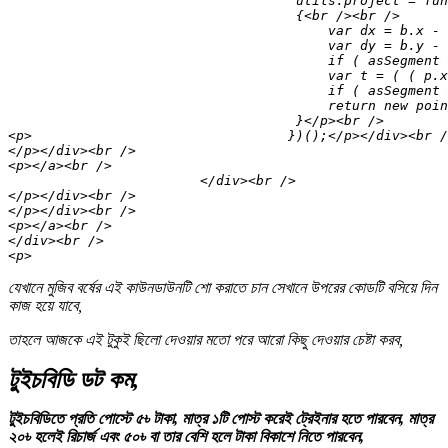
যেখানে মুজিব বর্ষের এই কাউনডাউনটি শো করাতে চান সেখানে উপরের কোডটি বসিয়ে দিন
কাজ হয়ে যাবে,
তাহলে আজকে এই টুকুই ছিলো দেওয়ার মতো পরে আরো কিছু দেওয়ার চেষ্টা করব,
টুইচবিডি ডট কম,
টুইচবিডিতে প্রতি পোস্টে ৫৳ টাকা, মাত্র ১টি পোস্ট করেই ট্রেইনার হতে পারবেন, মাত্র
২০৳ হলেই রিচার্জ এবং ৫০৳ বা তার বেশি হলে টাকা বিকাশে নিতে পারবেন,