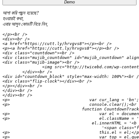
Demo
আশা করি পছন্দ হয়েছে?
হওয়ারই কথা,
এবার আসুন কোডটি নিয়ে নিন,
</p><br />
<div><br />
<a href="https://cutt.ly/hrvgvs8"></p><br />
<p><a href="https://cutt.ly/hrvgvs8"></p><br />
<div class="countdown"><br />
<div class="mujib_countdown" id="mujib_countdown" align="center"><br />
<div class="mujib-image"><br />
		<img src="http://twicebd.com/wp-content/uploads/2020/01/mujib2-1.gif" alt="মুজিববর্ষ"><br />
	</div><br />
<div id="countdown_block" style="max-width: 100%"><br />
<div class="flip-clock"></div><br />
</p></div><br />
</div><br />
</div><br />
<p>                                var cur_lang = 'bn';</p><br />
<p>                                console.clear();<br /><br />
                                function CountdownTracker(label, value){</p><br />
<p>                                    var el = document.createElement('span');</p><br />
<p>                                    el.className = 'flip-clock__piece';<br /><br />
                                    el.innerHTML = '<b class="flip-clock__card card"><b class="card__top"></b><b class="card__bottom"></b><b class="card__back"><b class="card__bottom"></b></b></b>' +<br /><br />
                                        '<span class="flip-clock__slot">' + label + '</span>';</p><br />
<p>                                    this.el = el;</p><br />
<p>                                    var top = el.querySelector('.card__top'),<br /><br />
                                        bottom = el.querySelector('.card__bottom'),<br /><br />
                                        back = el.querySelector('.card__back'),<br /><br />
                                        backBottom = el.querySelector('.card__back .card__bottom');</p><br />
<p>                                    this.update = function(val){<br /><br />
                                        val = ( '০' + val ).slice(-2);<br /><br />
                                        if ( val !== this.currentValue ) {</p><br />
<p>                                            if ( this.currentValue &gt;= 0 ) {<br /><br />
                                                back.setAttribute('data-value', this.currentValue);<br /><br />
                                                bottom.setAttribute('data-value', this.currentValue);<br /><br />
                                            }<br /><br />
                                            this.currentValue = val;<br /><br />
                                            top.innerText = this.currentValue;<br /><br />
                                            backBottom.setAttribute('data-value', this.currentValue);</p><br />
<p>                                            this.el.classList.remove('flip');<br /><br />
                                            void this.el.offsetWidth;<br /><br />
                                            this.el.classList.add('flip');<br /><br />
                                        }<br /><br />
                                    }</p><br />
<p>                                    this.update(value);<br /><br />
                                }</p><br />
<p>                                function getTimeRemaining(endtime) {<br /><br />
                                    var t = Date.parse(endtime) - Date.parse(new Date());<br /><br />
                                    // return {<br /><br />
                                    //   'Total': t,<br /><br />
                                    //   'Days': Math.floor(t / (1000 * 60 * 60 * 24)),<br /><br />
                                    //   'Hours': Math.floor((t / (1000 * 60 * 60)) % 24),<br /><br />
                                    //   'Minutes': Math.floor((t / 1000 / 60) % 60),<br /><br />
                                    //   'Seconds': Math.floor((t / 1000) % 60)<br /><br />
                                    // };<br /><br />
                                    if(cur_lang == 'bn'){<br /><br />
                                        return {<br /><br />
                                            'Total': t,<br /><br />
                                            'দিন.': Math.floor(t / (1000 * 60 * 60 * 24)),<br /><br />
                                            'ঘণ্টা.': Math.floor((t / (1000 * 60 * 60)) % 24),<br /><br />
                                            'মিনিট.': Math.floor((t / 1000 / 60) % 60),<br /><br />
                                            'সেকেন্ড.': Math.floor((t / 1000) % 60)<br /><br />
                                        };<br /><br />
                                    }else if(cur_lang == 'en'){<br /><br />
                                        return {<br /><br />
                                            'Total': t,<br /><br />
                                            'Days': Math.floor(t / (1000 * 60 * 60 * 24)),<br /><br />
                                            'Hours': Math.floor((t / (1000 * 60 * 60)) % 24),<br /><br />
                                            'Minutes': Math.floor((t / 1000 / 60) % 60),<br /><br />
                                            'Seconds': Math.floor((t / 1000) % 60)<br /><br />
                                        };<br /><br />
                                    }<br /><br />
                                }</p><br />
<p>                                // banglaDefine function<br /><br />
                                function defineBangla(val) {<br /><br />
                                    var EnlishToBanglaNumber={'0':'০','1':'১','2':'২','3':'৩','4':'৪','5':'৫','6':'৬','7':'৭','8':'৮','9':'৯'};<br /><br />
                                    String.prototype.getDigitBanglaFromEnglish = function() {<br /><br />
                                        var retStr = this;<br /><br />
                                        for (var x in EnlishToBanglaNumber) {<br /><br />
                                            retStr = retStr.replace(new RegExp(x, 'g'), EnlishToBanglaNumber[x]);<br /><br />
                                        }<br /><br />
                                        return retStr;<br /><br />
                                    };<br /><br />
                                    var english_number=''+val;<br /><br />
                                    var bangla_converted_number=english_number.getDigitBanglaFromEnglish();<br /><br />
                                    return bangla_converted_number;<br /><br />
                                }</p><br />
<p>                                function getTime() {<br /><br />
                                    var t = new Date();<br /><br />
                                    return {<br /><br />
                                        'Total': t,<br /><br />
                                        'Hours': t.getHours() % 12,<br /><br />
                                        'Minutes': t.getMinutes(),<br /><br />
                                        'Seconds': t.getSeconds()<br /><br />
                                    };<br /><br />
                                }</p><br />
<p>                                function Clock(countdown,callback) {</p><br />
<p>                                    countdown = countdown ? new Date(Date.parse(countdown)) : false;<br /><br />
                                    callback = callback || function(){};</p><br />
<p>                                    var updateFn = countdown ? getTimeRemaining : getTime;</p><br />
<p>                                    this.el = document.createElement('div');<br /><br />
                                    this.el.className = 'flip-clock';</p><br />
<p>                                    var trackers = {},<br /><br />
                                        t = updateFn(countdown),<br /><br />
                                        key, timeinterval;</p><br />
<p>                                    for ( key in t ){<br /><br />
                                        if ( key === 'Total' ) { continue; }<br /><br />
                                        trackers[key] = new CountdownTracker(key, defineBangla(t[key]));<br /><br />
                                        this.el.appendChild(trackers[key].el);<br /><br />
                                    }</p><br />
<p>                                    var i = 0;<br /><br />
                                    function updateClock() {<br /><br />
                                        timeinterval = requestAnimationFrame(updateClock);</p><br />
<p>                                        // throttle so it's not constantly updating the time.<br /><br />
                                        if ( i++ % 10 ) { return; }</p><br />
<p>                                        var t = updateFn(countdown);<br /><br />
                                        if ( t.Total &lt; 0 ) {<br /><br />
                                            cancelAnimationFrame(timeinterval);<br /><br />
                                            for ( key in trackers ){<br /><br />
                                                trackers[key].update( 0 );<br /><br />
                                            }<br /><br />
                                            callback();<br /><br />
                                            return;<br /><br />
                                        }</p><br />
<p>                                        for ( key in trackers ){<br /><br />
                                            trackers[key].update( defineBangla(t[key]) );<br /><br />
                                        }<br /><br />
                                    }</p><br />
<p>                                    setTimeout(updateClock,500);<br /><br />
                                }</p><br />
<p>                                var deadline = new Date(&quot;Mar 17, 2020 00:01:01&quot;);<br /><br />
                                // var deadline = new Date(Date.parse(new Date()) + 12 * 24 * 60 * 60 * 1000);<br /><br />
                                var c = new Clock(deadline, function(){ alert('countdown comp