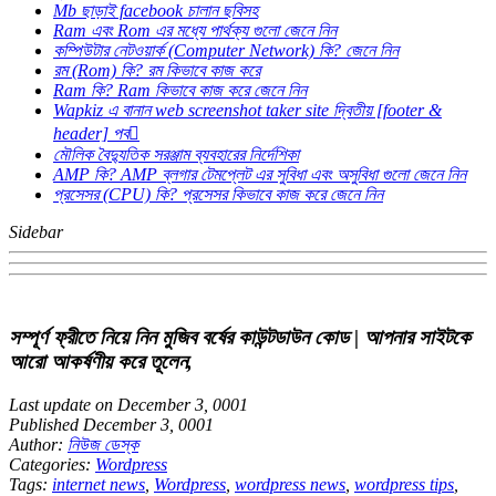
Mb ছাড়াই facebook চালান ছবিসহ
Ram এবং Rom এর মধ্যে পার্থক্য গুলো জেনে নিন
কম্পিউটার নেটওয়ার্ক (Computer Network) কি? জেনে নিন
রম (Rom) কি? রম কিভাবে কাজ করে
Ram কি? Ram কিভাবে কাজ করে জেনে নিন
Wapkiz এ বানান web screenshot taker site দ্বিতীয় [footer &
header] পব
মৌলিক বৈদ্যুতিক সরঞ্জাম ব্যবহারের নির্দেশিকা
AMP কি? AMP ব্লগার টেমপ্লেট এর সুবিধা এবং অসুবিধা গুলো জেনে নিন
প্রসেসর (CPU) কি? প্রসেসর কিভাবে কাজ করে জেনে নিন
Sidebar
সম্পূর্ণ ফ্রীতে নিয়ে নিন মুজিব বর্ষের কাউন্টডাউন কোড | আপনার সাইটকে
আরো আকর্ষণীয় করে তূলেন,
Last update on December 3, 0001
Published December 3, 0001
Author:
নিউজ ডেস্ক
Categories:
Wordpress
Tags:
internet news
,
Wordpress
,
wordpress news
,
wordpress tips
,