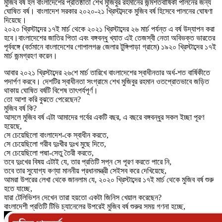
মুজিব বর্ষ হল বাংলাদেশের প্রতিষ্ঠাতা শেখ মুজিবুর রহমানের জন্মশতবার্ষিকী পালনের জন্য
ঘোষিত বর্ষ। বাংলাদেশ সরকার ২০২০-২১ খ্রিস্টাব্দকে মুজিব বর্ষ হিসেবে পালনের ঘোষণা
দিয়েছে।
২০২০ খ্রিস্টাব্দের ১৭ই মার্চ থেকে ২০২১ খ্রিস্টাব্দের ২৬ মার্চ পর্যন্ত এ বর্ষ উদ্‌যাপন করা
হবে।বাংলাদেশের জাতির পিতা এবং বঙ্গবন্ধু খ্যাত এই তেজস্বী নেতা অবিভক্ত ভারতের
পূর্ববঙ্গে (বর্তমানে বাংলাদেশের গোপালগঞ্জ জেলার টুঙ্গিপাড়া গ্রামে) ১৯২০ খ্রিস্টাব্দের ১৭ই
মার্চ জন্মগ্রহণ করেন।
আবার ২০২১ খ্রিস্টাব্দের ২৬শে মার্চ তারিখে বাংলাদেশের স্বাধীনতার অর্ধ-শত বার্ষিকীতে
পদার্পণ করবে। দেশটির স্বাধীনতা সংগ্রামে শেখ মুজিবুর রহমান ওতপ্রোতভাবে জড়িত
থাকায় ঘোষিত বর্ষটি বিশেষ তাৎপর্যপূর্ণ।
তো আশা করি বুঝতে পেরেছেন?
মুজিব বর্ষ কি?
আসলে মুজিব বর্ষ এটা আমাদের গর্বের একটি বছর, এ বছরে বঙ্গবন্ধুর সকল ইচ্ছা পূরণ
হয়েছে,
সে চেয়েছিলো বাংলাদেশ-কে স্বাধীন করতে,
সে চেয়েছিলো গরীব দুঃখীর দুঃখ মুছে দিতে,
সে চেয়েছিলো পদ্মা-সেতু তৈরী করতে,
তবে দুঃখের বিষয় এটাই যে, তার প্রতিটি সপ্ন সে পূরণ করতে পারে নি,
তবে তার সুযোগ্য কণ্যা মাননীয় প্রধানমন্ত্রী সেইসব করে দেখিয়েছে,
আমরা উপরের লেখা থেকে জানলাম যে, ২০২০ খ্রিস্টাব্দের ১৭ই মার্চ থেকে মুজিব বর্ষ শুরু
হতে যাচ্ছে,
যারা টেলিভিশন দেখেন তারা হয়তো একটা জিনিস খেয়াল করেছেন?
বাংলাদেশী প্রতিটি টিভি চ্যানেলের উপরেই মুজিব বর্ষ শুরুর সময় গণনা হচ্ছে,