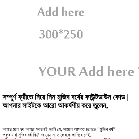
সম্পূর্ণ ফ্রীতে নিয়ে নিন মুজিব বর্ষের কাউন্টডাউন কোড |
আপনার সাইটকে আরো আকর্ষণীয় করে তূলেন,
আমার মনে হয় আমরা সকলেই জানি যে, সামনে আসতে চলেছে “মুজিব বর্ষ”।
তবুও যারা মুজিব বর্ষ কি? জানেন না তাদেরকে জানিয়ে দেই,