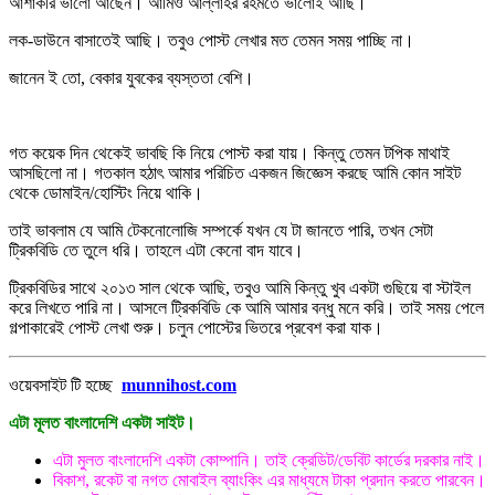
আশাকরি ভালো আছেন। আমিও আল্লাহর রহমতে ভালোই আছি।
লক-ডাউনে বাসাতেই আছি। তবুও পোস্ট লেখার মত তেমন সময় পাচ্ছি না।
জানেন ই তো, বেকার যুবকের ব্যস্ততা বেশি।
গত কয়েক দিন থেকেই ভাবছি কি নিয়ে পোস্ট করা যায়। কিন্তু তেমন টপিক মাথাই
আসছিলো না। গতকাল হঠাৎ আমার পরিচিত একজন জিজ্ঞেস করছে আমি কোন সাইট
থেকে ডোমাইন/হোস্টিং নিয়ে থাকি।
তাই ভাবলাম যে আমি টেকনোলোজি সম্পর্কে যখন যে টা জানতে পারি, তখন সেটা
ট্রিকবিডি তে তুলে ধরি। তাহলে এটা কেনো বাদ যাবে।
ট্রিকবিডির সাথে ২০১৩ সাল থেকে আছি, তবুও আমি কিন্তু খুব একটা গুছিয়ে বা স্টাইল
করে লিখতে পারি না। আসলে ট্রিকবিডি কে আমি আমার বন্ধু মনে করি। তাই সময় পেলে
গল্পাকারেই পোস্ট লেখা শুরু। চলুন পোস্টের ভিতরে প্রবেশ করা যাক।
ওয়েবসাইট টি হচ্ছে
munnihost.com
এটা মূলত বাংলাদেশি একটা সাইট।
এটা মুলত বাংলাদেশি একটা কোম্পানি। তাই ক্রেডিট/ডেবিট কার্ডের দরকার নাই।
বিকাশ, রকেট বা নগত মোবাইল ব্যাংকিং এর মাধ্যমে টাকা প্রদান করতে পারবেন।