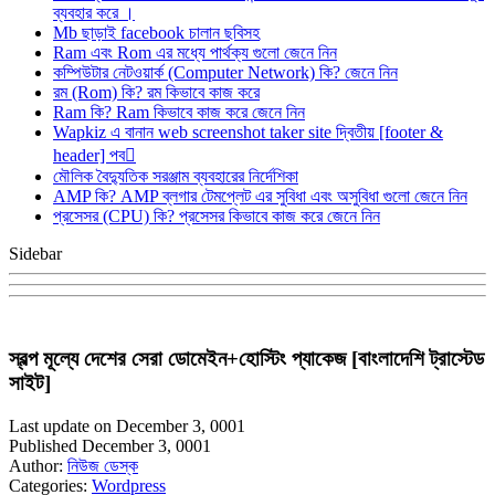
ব্যবহার করে ।
Mb ছাড়াই facebook চালান ছবিসহ
Ram এবং Rom এর মধ্যে পার্থক্য গুলো জেনে নিন
কম্পিউটার নেটওয়ার্ক (Computer Network) কি? জেনে নিন
রম (Rom) কি? রম কিভাবে কাজ করে
Ram কি? Ram কিভাবে কাজ করে জেনে নিন
Wapkiz এ বানান web screenshot taker site দ্বিতীয় [footer &
header] পব
মৌলিক বৈদ্যুতিক সরঞ্জাম ব্যবহারের নির্দেশিকা
AMP কি? AMP ব্লগার টেমপ্লেট এর সুবিধা এবং অসুবিধা গুলো জেনে নিন
প্রসেসর (CPU) কি? প্রসেসর কিভাবে কাজ করে জেনে নিন
Sidebar
স্বল্প মূল্যে দেশের সেরা ডোমেইন+হোস্টিং প্যাকেজ [বাংলাদেশি ট্রাস্টেড
সাইট]
Last update on December 3, 0001
Published December 3, 0001
Author:
নিউজ ডেস্ক
Categories:
Wordpress