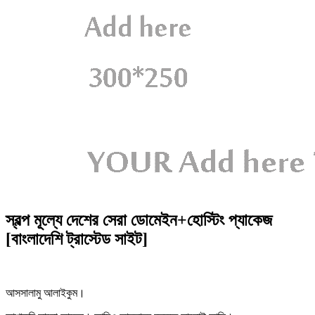
স্বল্প মূল্যে দেশের সেরা ডোমেইন+হোস্টিং প্যাকেজ
[বাংলাদেশি ট্রাস্টেড সাইট]
আসসালামু আলাইকুম।