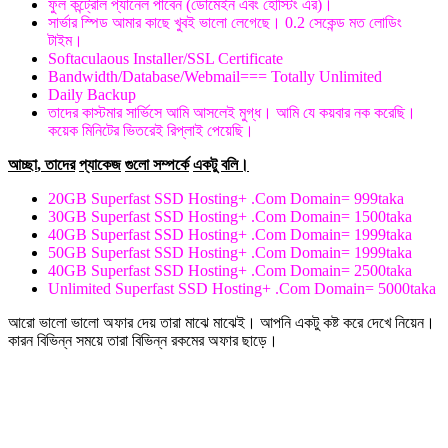
ফুল কন্ট্রোল প্যানেল পাবেন (ডোমেইন এবং হোস্টিং এর)।
সার্ভার স্পিড আমার কাছে খুবই ভালো লেগেছে। 0.2 সেকেন্ড মত লোডিং
টাইম।
Softaculaous Installer/SSL Certificate
Bandwidth/Database/Webmail=== Totally Unlimited
Daily Backup
তাদের কাস্টমার সার্ভিসে আমি আসলেই মুগ্ধ। আমি যে কয়বার নক করেছি।
কয়েক মিনিটের ভিতরেই রিপ্লাই পেয়েছি।
আচ্ছা
,
তাদের
প্যাকেজ
গুলো সম্পর্কে
একটু
বলি।
20GB Superfast SSD Hosting+ .Com Domain= 999taka
30GB Superfast SSD Hosting+ .Com Domain= 1500taka
40GB Superfast SSD Hosting+ .Com Domain= 1999taka
50GB Superfast SSD Hosting+ .Com Domain= 1999taka
40GB Superfast SSD Hosting+ .Com Domain= 2500taka
Unlimited Superfast SSD Hosting+ .Com Domain= 5000taka
আরো ভালো ভালো অফার দেয় তারা মাঝে মাঝেই। আপনি একটু কষ্ট করে দেখে নিয়েন।
কারন বিভিন্ন সময়ে তারা বিভিন্ন রকমের অফার ছাড়ে।