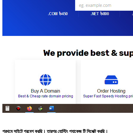
প্রথমে সাইটে প্রবেশ করছি। তারপর হোস্টিং প্যাকেজ টি সিলেক্ট করছি।