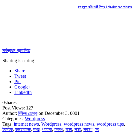
ফেসবুকে আমি আছি কিন্তু। প্রয়োজন হলে জানাবেন
সর্বপ্রথম প্রকাশিত
Sharing is caring!
Share
Tweet
Pin
Google+
LinkedIn
0
shares
Post Views:
127
Author:
নিউজ ডেস্ক
on December 3, 0001
Categories:
Wordpress
Tags:
internet news
,
Wordpress
,
wordpress news
,
wordpress tips
,
টরসটড
,
ডমইনহসট
,
দশর
,
পযকজ
,
বলদশ
,
মলয়
,
সইট
,
সবলপ
,
সর