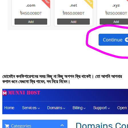
ডোমেইন কনফিগারেশনের সময় কিছু না কিছু অপশন ফ্রি থাকেই। তো আপনি আপনার
কপাল গুনে যেগুলো ফ্রি পাবেন, সব নিয়ে নিবেন।