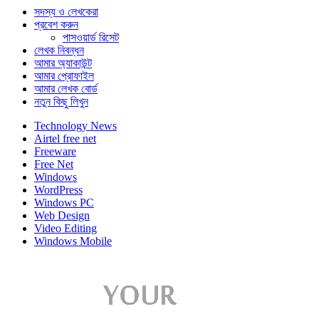
সদস্য ও লেখকেরা
প্রবেশ করুন
পাসওয়ার্ড রিসেট
লেখক নিবন্ধন
আমার অ্যাকাউন্ট
আমার প্রোফাইল
আমার লেখক বোর্ড
নতুন কিছু লিখুন
Technology News
Airtel free net
Freeware
Free Net
Windows
WordPress
Windows PC
Web Design
Video Editing
Windows Mobile