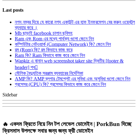
Last posts
নগদ নম্বর দিয়ে যে কারো নগদ একাউন্ট এর হাফ ইনফরমেশন বের করুন ওয়েবটুল
ব্যবহার করে ।
Mb ছাড়াই facebook চালান ছবিসহ
Ram এবং Rom এর মধ্যে পার্থক্য গুলো জেনে নিন
কম্পিউটার নেটওয়ার্ক (Computer Network) কি? জেনে নিন
রম (Rom) কি? রম কিভাবে কাজ করে
Ram কি? Ram কিভাবে কাজ করে জেনে নিন
Wapkiz এ বানান web screenshot taker site দ্বিতীয় [footer &
header] পব
মৌলিক বৈদ্যুতিক সরঞ্জাম ব্যবহারের নির্দেশিকা
AMP কি? AMP ব্লগার টেমপ্লেট এর সুবিধা এবং অসুবিধা গুলো জেনে নিন
প্রসেসর (CPU) কি? প্রসেসর কিভাবে কাজ করে জেনে নিন
Sidebar
🔥 একদম ফ্রিতে নিয়ে নিন টপ লেভেল ডোমেইন | PorkBun দিচ্ছে
ক্রিসমাস উপলক্ষে সবার জন্য জন্য ফ্রী ডোমেইন