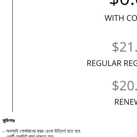
কন্ডিশনঃ
– অবশ্যই পোর্কবানের ফ্রড চেকে উত্তির্ন হতে হবে
– একটি ক্রেডিট কার্ড থাকতে হবে