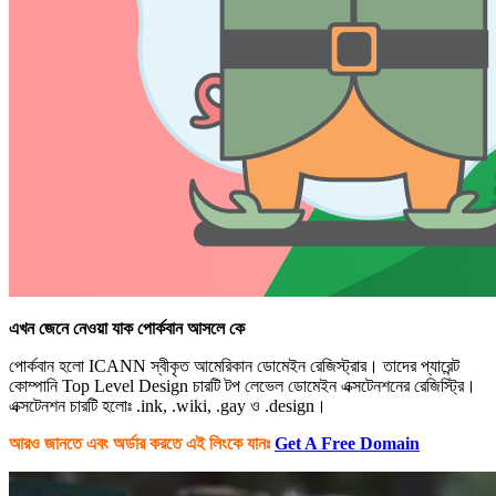
এখন জেনে নেওয়া যাক পোর্কবান আসলে কে
পোর্কবান হলো ICANN স্বীকৃত আমেরিকান ডোমেইন রেজিস্ট্রার। তাদের প্যারেন্ট
কোম্পানি Top Level Design চারটি টপ লেভেল ডোমেইন এক্সটেনশনের রেজিস্ট্রি।
এক্সটেনশন চারটি হলোঃ .ink, .wiki, .gay ও .design।
আরও জানতে এবং অর্ডার করতে এই লিংকে যানঃ
Get A Free Domain