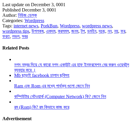
Last update on December 3, 0001
Published December 3, 0001
Author:
নিউজ ডেস্ক
Categories:
Wordpress
Tags:
internet news
,
PorkBun
,
Wordpress
,
wordpress news
,
wordpress tips
,
উপলকষ
,
একদম
,
করসমস
,
জনয
,
টপ
,
ডমইন
,
দচছ
,
নন
,
নয়
,
ফর
,
ফরত
,
লভল
,
সবর
Related Posts
নগদ নম্বর দিয়ে যে কারো নগদ একাউন্ট এর হাফ ইনফরমেশন বের করুন ওয়েবটুল
ব্যবহার করে ।
Mb ছাড়াই facebook চালান ছবিসহ
Ram এবং Rom এর মধ্যে পার্থক্য গুলো জেনে নিন
কম্পিউটার নেটওয়ার্ক (Computer Network) কি? জেনে নিন
রম (Rom) কি? রম কিভাবে কাজ করে
Advertisement