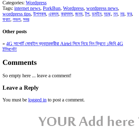
Categories:
Wordpress
Tags:
internet news
,
PorkBun
,
Wordpress
,
wordpress news
,
wordpress tips
,
উপলকষ
,
একদম
,
করসমস
,
জনয
,
টপ
,
ডমইন
,
দচছ
,
নন
,
নয়
,
ফর
,
ফরত
,
লভল
,
সবর
Other posts
»
4G সাপোর্ট মোবাইল ব্যবহারকারীরা Airtel সিমে নিয়ে নিন ফ্রিতে ১জিবি 4G
ইন্টারনেট!
Comments
So empty here ... leave a comment!
Leave a Reply
You must be
logged in
to post a comment.