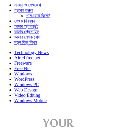
সদস্য ও লেখকেরা
প্রবেশ করুন
পাসওয়ার্ড রিসেট
লেখক নিবন্ধন
আমার অ্যাকাউন্ট
আমার প্রোফাইল
আমার লেখক বোর্ড
নতুন কিছু লিখুন
Technology News
Airtel free net
Freeware
Free Net
Windows
WordPress
Windows PC
Web Design
Video Editing
Windows Mobile