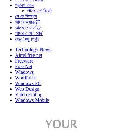
প্রবেশ করুন
পাসওয়ার্ড রিসেট
লেখক নিবন্ধন
আমার অ্যাকাউন্ট
আমার প্রোফাইল
আমার লেখক বোর্ড
নতুন কিছু লিখুন
Technology News
Airtel free net
Freeware
Free Net
Windows
WordPress
Windows PC
Web Design
Video Editing
Windows Mobile