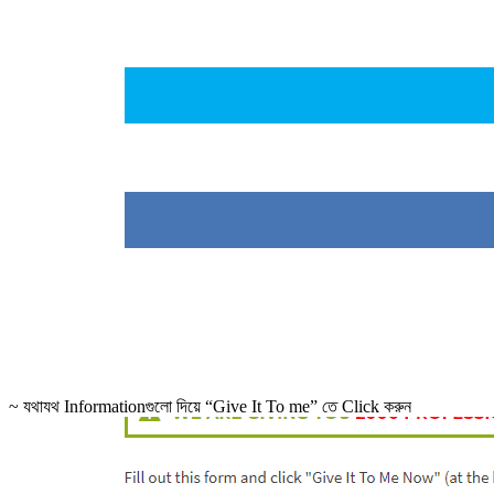
~ যথাযথ Informationগুলো দিয়ে “Give It To me” তে Click করুন