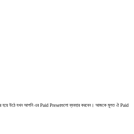
য়ে উঠে যখন আপনি এর Paid Presetগুলো ব্যবহার করবেন। আজকে মূলত ঐ Paid