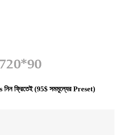
ন ফ্রিতেই (95$ সমমূল্যের Preset)