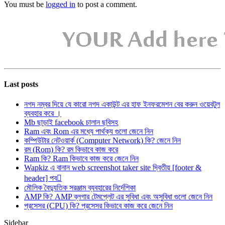
You must be
logged in
to post a comment.
Last posts
নগদ নম্বর দিয়ে যে কারো নগদ একাউন্ট এর হাফ ইনফরমেশন বের করুন ওয়েবটুল
ব্যবহার করে ।
Mb ছাড়াই facebook চালান ছবিসহ
Ram এবং Rom এর মধ্যে পার্থক্য গুলো জেনে নিন
কম্পিউটার নেটওয়ার্ক (Computer Network) কি? জেনে নিন
রম (Rom) কি? রম কিভাবে কাজ করে
Ram কি? Ram কিভাবে কাজ করে জেনে নিন
Wapkiz এ বানান web screenshot taker site দ্বিতীয় [footer &
header] পব
মৌলিক বৈদ্যুতিক সরঞ্জাম ব্যবহারের নির্দেশিকা
AMP কি? AMP ব্লগার টেমপ্লেট এর সুবিধা এবং অসুবিধা গুলো জেনে নিন
প্রসেসর (CPU) কি? প্রসেসর কিভাবে কাজ করে জেনে নিন
Sidebar