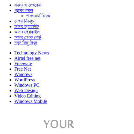
সদস্য ও লেখকেরা
প্রবেশ করুন
পাসওয়ার্ড রিসেট
লেখক নিবন্ধন
আমার অ্যাকাউন্ট
আমার প্রোফাইল
আমার লেখক বোর্ড
নতুন কিছু লিখুন
Technology News
Airtel free net
Freeware
Free Net
Windows
WordPress
Windows PC
Web Design
Video Editing
Windows Mobile