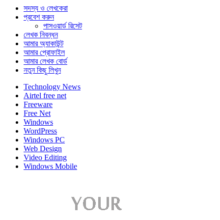
সদস্য ও লেখকেরা
প্রবেশ করুন
পাসওয়ার্ড রিসেট
লেখক নিবন্ধন
আমার অ্যাকাউন্ট
আমার প্রোফাইল
আমার লেখক বোর্ড
নতুন কিছু লিখুন
Technology News
Airtel free net
Freeware
Free Net
Windows
WordPress
Windows PC
Web Design
Video Editing
Windows Mobile