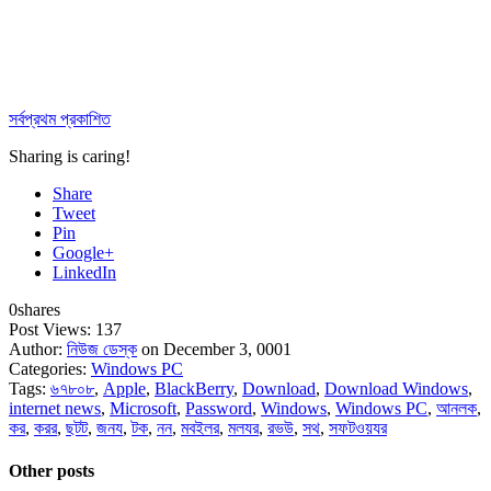
সর্বপ্রথম প্রকাশিত
Sharing is caring!
Share
Tweet
Pin
Google+
LinkedIn
0
shares
Post Views:
137
Author:
নিউজ ডেস্ক
on December 3, 0001
Categories:
Windows PC
Tags:
৬৭৮০৮
,
Apple
,
BlackBerry
,
Download
,
Download Windows
,
internet news
,
Microsoft
,
Password
,
Windows
,
Windows PC
,
আনলক
,
কর
,
করর
,
ছটট
,
জনয
,
টক
,
নন
,
মবইলর
,
মলযর
,
রভউ
,
সথ
,
সফটওয়যর
Other posts