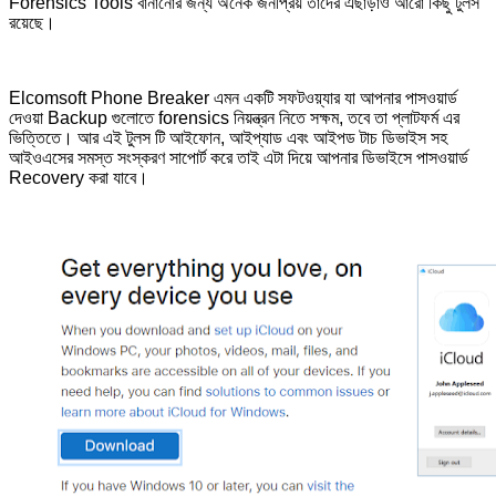
Forensics Tools বানানোর জন্য অনেক জনপ্রিয় তাদের এছাড়াও আরো কিছু টুলস
রয়েছে।
Elcomsoft Phone Breaker এমন একটি সফটওয়্যার যা আপনার পাসওয়ার্ড
দেওয়া Backup গুলোতে forensics নিয়ন্ত্রন নিতে সক্ষম, তবে তা প্লাটফর্ম এর
ভিত্তিতে। আর এই টুলস টি আইফোন, আইপ্যাড এবং আইপড টাচ ডিভাইস সহ
আইওএসের সমস্ত সংস্করণ সাপোর্ট করে তাই এটা দিয়ে আপনার ডিভাইসে পাসওয়ার্ড
Recovery করা যাবে।