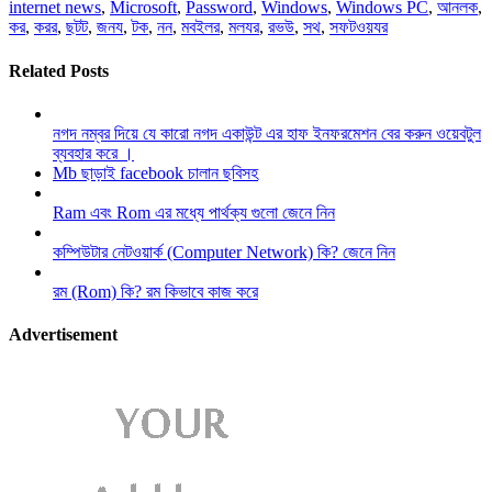
internet news
,
Microsoft
,
Password
,
Windows
,
Windows PC
,
আনলক
,
কর
,
করর
,
ছটট
,
জনয
,
টক
,
নন
,
মবইলর
,
মলযর
,
রভউ
,
সথ
,
সফটওয়যর
Related Posts
নগদ নম্বর দিয়ে যে কারো নগদ একাউন্ট এর হাফ ইনফরমেশন বের করুন ওয়েবটুল
ব্যবহার করে ।
Mb ছাড়াই facebook চালান ছবিসহ
Ram এবং Rom এর মধ্যে পার্থক্য গুলো জেনে নিন
কম্পিউটার নেটওয়ার্ক (Computer Network) কি? জেনে নিন
রম (Rom) কি? রম কিভাবে কাজ করে
Advertisement