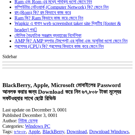
Ram এবং Rom এর মধ্যে পার্থক্য গুলো জেনে নিন
কম্পিউটার নেটওয়ার্ক (Computer Network) কি? জেনে নিন
রম (Rom) কি? রম কিভাবে কাজ করে
Ram কি? Ram কিভাবে কাজ করে জেনে নিন
Wapkiz এ বানান web screenshot taker site দ্বিতীয় [footer &
header] পব
মৌলিক বৈদ্যুতিক সরঞ্জাম ব্যবহারের নির্দেশিকা
AMP কি? AMP ব্লগার টেমপ্লেট এর সুবিধা এবং অসুবিধা গুলো জেনে নিন
প্রসেসর (CPU) কি? প্রসেসর কিভাবে কাজ করে জেনে নিন
Sidebar
BlackBerry, Apple, Microsoft মোবাইলের Password
আনলক করার জন্য Download করে নিন ৬৭,৮০৮ টাকা মূল্যের
সফটওয়্যার সাথে ছোট্ট রিভিউ
Last update on December 3, 0001
Published December 3, 0001
Author:
নিউজ ডেস্ক
Categories:
Windows PC
Tags:
৬৭৮০৮
,
Apple
,
BlackBerry
,
Download
,
Download Windows
,