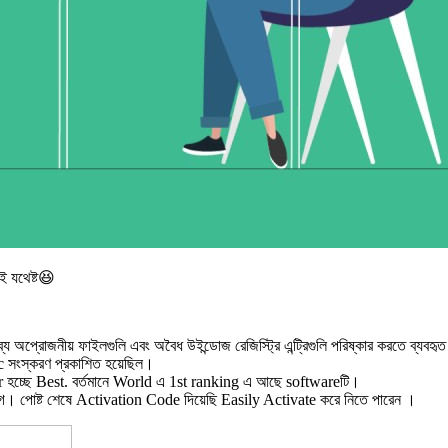
 যথেষ্ট😆
 অপ্রোজনীয় ফাইলগুলি এবং অবৈধ উইন্ডোজ রেজিস্ট্রি এন্ট্রিগুলি পরিষ্কার করতে ব্যবহৃ
c সংস্করণ প্রকাশিত হয়েছিল।
 হচ্ছে Best. বর্তমানে World এ 1st ranking এ আছে softwareটি।
ে। পোষ্ট শেষে Activation Code দিয়েছি Easily Activate করে নিতে পারেন ।