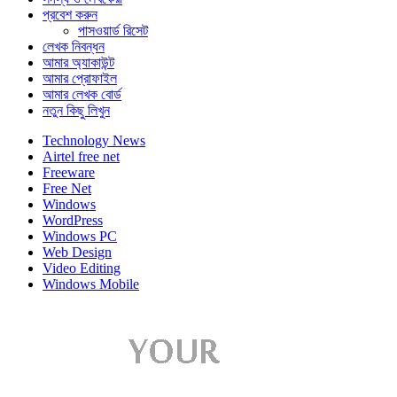
প্রবেশ করুন
পাসওয়ার্ড রিসেট
লেখক নিবন্ধন
আমার অ্যাকাউন্ট
আমার প্রোফাইল
আমার লেখক বোর্ড
নতুন কিছু লিখুন
Technology News
Airtel free net
Freeware
Free Net
Windows
WordPress
Windows PC
Web Design
Video Editing
Windows Mobile