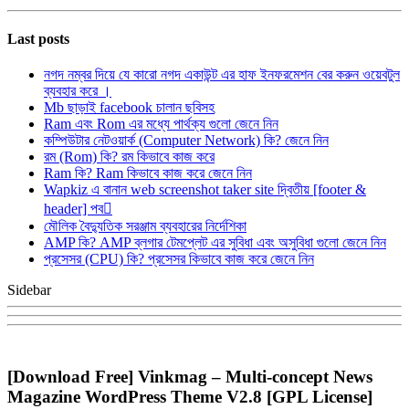
Last posts
নগদ নম্বর দিয়ে যে কারো নগদ একাউন্ট এর হাফ ইনফরমেশন বের করুন ওয়েবটুল
ব্যবহার করে ।
Mb ছাড়াই facebook চালান ছবিসহ
Ram এবং Rom এর মধ্যে পার্থক্য গুলো জেনে নিন
কম্পিউটার নেটওয়ার্ক (Computer Network) কি? জেনে নিন
রম (Rom) কি? রম কিভাবে কাজ করে
Ram কি? Ram কিভাবে কাজ করে জেনে নিন
Wapkiz এ বানান web screenshot taker site দ্বিতীয় [footer &
header] পব
মৌলিক বৈদ্যুতিক সরঞ্জাম ব্যবহারের নির্দেশিকা
AMP কি? AMP ব্লগার টেমপ্লেট এর সুবিধা এবং অসুবিধা গুলো জেনে নিন
প্রসেসর (CPU) কি? প্রসেসর কিভাবে কাজ করে জেনে নিন
Sidebar
[Download Free] Vinkmag – Multi-concept News
Magazine WordPress Theme V2.8 [GPL License]