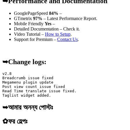
➥Performance and Documentation
GooglePageSpeed
84%
–
GTmetrix
97%
– Latest Performance Report.
Mobile Friendly
Yes
–
Detailed Documentation – Check it.
Video Tutorial –
How to Setup
.
Support for Premium –
Contact Us
.
➥Change logs:
v2.8

Breadcrumb issue fixed 

Megamenu plugin update

Post view count issue fixed

Read Time translate issue fixed.

➥আমার অনন্য পোস্টঃ
✿
ফর হেল্পঃ