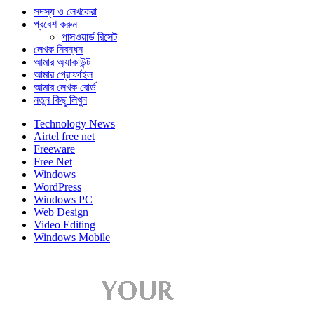
সদস্য ও লেখকেরা
প্রবেশ করুন
পাসওয়ার্ড রিসেট
লেখক নিবন্ধন
আমার অ্যাকাউন্ট
আমার প্রোফাইল
আমার লেখক বোর্ড
নতুন কিছু লিখুন
Technology News
Airtel free net
Freeware
Free Net
Windows
WordPress
Windows PC
Web Design
Video Editing
Windows Mobile