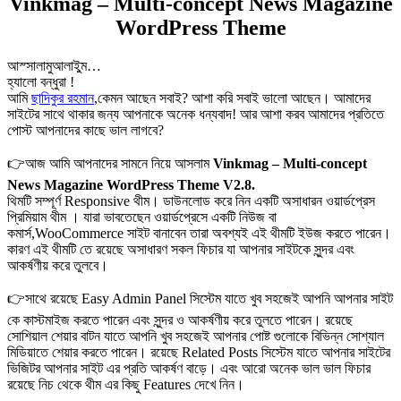
Vinkmag – Multi-concept News Magazine
WordPress Theme
আস্সালামুআলাইুম…
হ্যালো বন্ধুরা !
আমি
ছাদিকুর রহমান
,
কেমন আছেন সবাই? আশা করি সবাই ভালো আছেন।
আমাদের
সাইটের সাথে থাকার জন্য আপনাকে অনেক ধন্যবাদ! আর আশা করব আমাদের প্রতিতে
পোস্ট আপনাদের কাছে ভাল লাগবে?
👉আজ আমি আপনাদের সামনে নিয়ে আসলাম
Vinkmag – Multi-concept
News Magazine WordPress Theme V2.8.
থিমটি সম্পূর্ণ Responsive থীম। ডাউনলোড করে নিন একটি অসাধারন ওয়ার্ডপ্রেস
প্রিমিয়াম থীম । যারা ভাবতেছেন ওয়ার্ডপ্রেসে একটি নিউজ বা
কমার্স,WooCommerce সাইট বানাবেন তারা অবশ্যই এই থীমটি ইউজ করতে পারেন।
কারণ এই থীমটি তে রয়েছে অসাধারণ সকল ফিচার যা আপনার সাইটকে সুন্দর এবং
আকর্ষণীয় করে তুলবে।
👉সাথে রয়েছে Easy Admin Panel সিস্টেম যাতে খুব সহজেই আপনি আপনার সাইট
কে কাস্টমাইজ করতে পারেন এবং সুন্দর ও আকর্ষণীয় করে তুলতে পারেন। রয়েছে
সোশিয়াল শেয়ার বাটন যাতে আপনি খুব সহজেই আপনার পোষ্ট গুলোকে বিভিন্ন সোশ্যাল
মিডিয়াতে শেয়ার করতে পারেন। রয়েছে Related Posts সিস্টেম যাতে আপনার সাইটের
ভিজিটর আপনার সাইট এর প্রতি আকর্ষণ বাড়ে। এবং আরো অনেক ভাল ভাল ফিচার
রয়েছে নিচ থেকে থীম এর কিছু Features দেখে নিন।