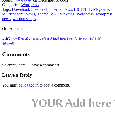
Author:
নিউজ ডেস্ক
on December 3, 0001
Categories:
Wordpress
Tags:
Download
,
Free
,
GPL
,
internet news
,
LICENSE
,
Magazine
,
Multiconcept
,
News
,
Theme
,
V28
,
Vinkmag
,
Wordpress
,
wordpress
news
,
wordpress tips
Other posts
»
4G সাপোর্ট মোবাইল ব্যবহারকারীরা Airtel সিমে নিয়ে নিন ফ্রিতে ১জিবি 4G
ইন্টারনেট!
Comments
So empty here ... leave a comment!
Leave a Reply
You must be
logged in
to post a comment.