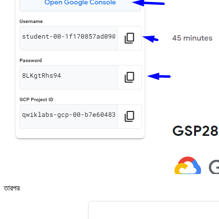
তারপর