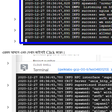
এরকম আসলে এখন দেখান জাইগাই Click করেন।