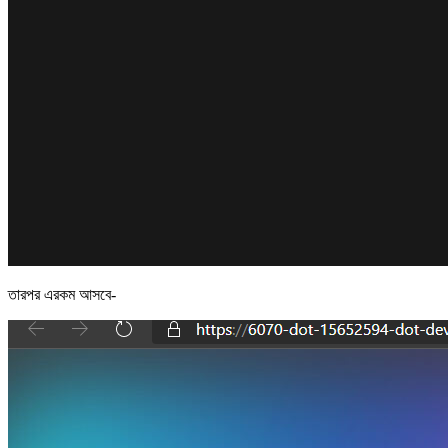
তারপর এরকম আসবে-