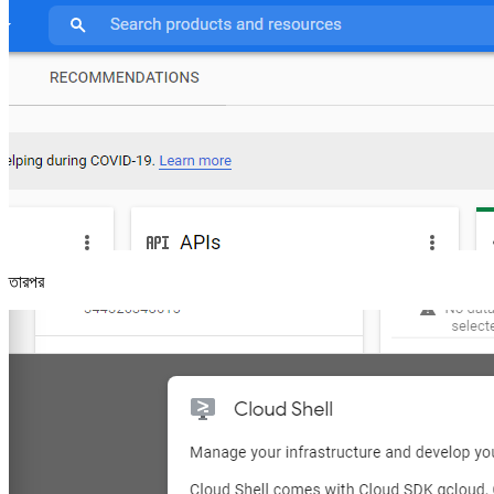
তারপর