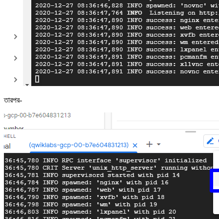
তারপর-