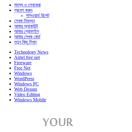
সদস্য ও লেখকেরা
প্রবেশ করুন
পাসওয়ার্ড রিসেট
লেখক নিবন্ধন
আমার অ্যাকাউন্ট
আমার প্রোফাইল
আমার লেখক বোর্ড
নতুন কিছু লিখুন
Technology News
Airtel free net
Freeware
Free Net
Windows
WordPress
Windows PC
Web Design
Video Editing
Windows Mobile