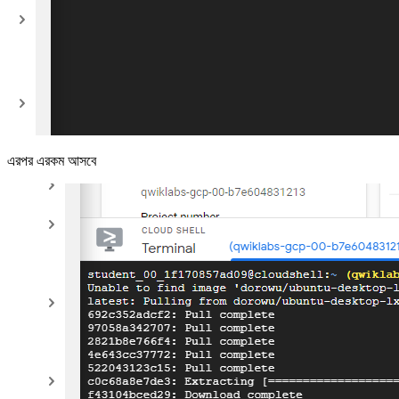
এরপর এরকম আসবে