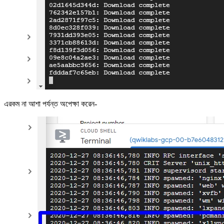
এরকম না আশা পর্যন্ত অপেক্ষা করেন-