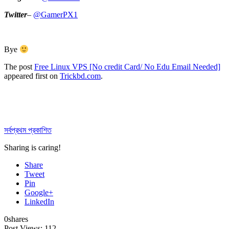
Twitter
–
@GamerPX1
Bye
The post
Free Linux VPS [No credit Card/ No Edu Email Needed]
appeared first on
Trickbd.com
.
সর্বপ্রথম প্রকাশিত
Sharing is caring!
Share
Tweet
Pin
Google+
LinkedIn
0
shares
Post Views:
112