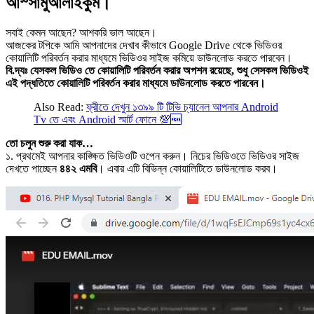
আস্সামুআলাইকুম।
সবাই কেমন আছেন? আশকরি ভাল আছেন।
আজকের টপিকে আমি আপনাদের দেখাব কীভাবে Google Drive থেকে ভিডিওর
কোয়ালিটি পরিবর্তন করার মাধ্যমে ভিডিওর সাইজ কমিয়ে ডাউনলোড করতে পারবেন।
বি.দ্যঃ যেসকল ভিডিও তে কোয়ালিটি পরিবর্তন করার অপশন রয়েছে, শুধু সেসকল ভিডিওই
এই পদ্ধতিতে কোয়ালিটি পরিবর্তন করার মাধ্যমে ডাউনলোড করতে পারবেন।
Also Read:
ফ্রীতে দেখুন ১৩৯৯ টি টিভি চ্যানেল আপনার Android
Tv তে এবং Android স্মার্ট ফোনে 💯🆓
তো চলুন শুরু করা যাক…
১. প্রথমেই আপনার কাঙ্ক্ষিত ভিডিওটি ওপেন করুন। নিচের ভিডিওতে ভিডিওর সাইজ
দেখতে পাচ্ছেন
৪৪২ এমবি
। এবার এটি বিভিন্ন কোয়ালিটিতে ডাউনলোড করব।