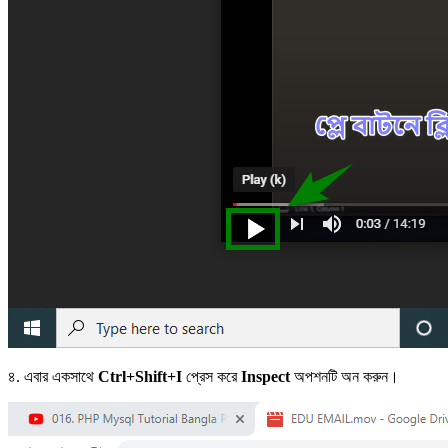
৪. এবার একসাথে
Ctrl+Shift+I
প্রেস করে
Inspect
অপশনটি অন করুন।