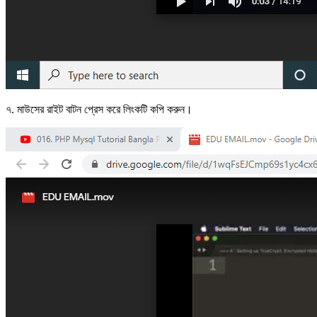
৭. মাউসের রাইট বাটন প্রেস করে লিংকটি কপি করুন।