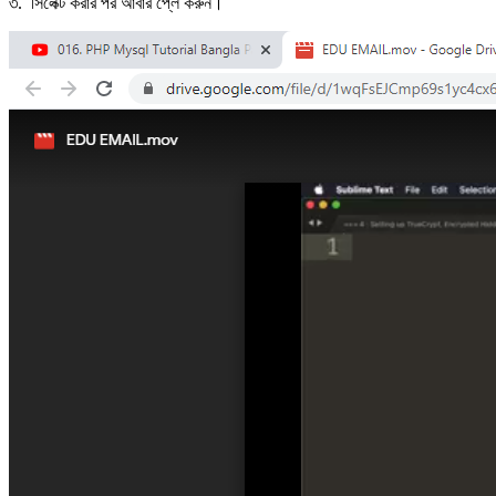
৩. সিলেক্ট করার পর আবার প্লে করুন।