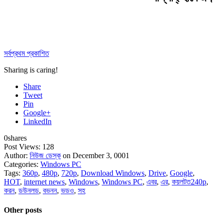
সর্বপ্রথম প্রকাশিত
Sharing is caring!
Share
Tweet
Pin
Google+
LinkedIn
0
shares
Post Views:
128
Author:
নিউজ ডেস্ক
on December 3, 0001
Categories:
Windows PC
Tags:
360p
,
480p
,
720p
,
Download Windows
,
Drive
,
Google
,
HOT
,
internet news
,
Windows
,
Windows PC
,
এবর
,
এর
,
কয়লটত240p
,
করন
,
ডউনলড
,
বভনন
,
ভডও
,
সহ
Other posts