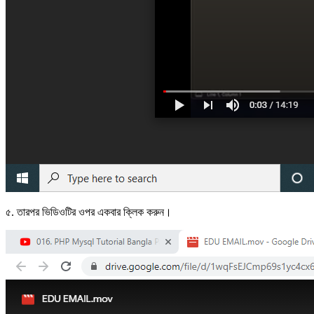
৫. তারপর ভিডিওটির ওপর একবার ক্লিক করুন।