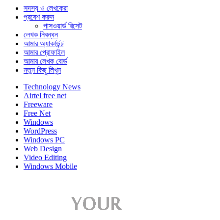
সদস্য ও লেখকেরা
প্রবেশ করুন
পাসওয়ার্ড রিসেট
লেখক নিবন্ধন
আমার অ্যাকাউন্ট
আমার প্রোফাইল
আমার লেখক বোর্ড
নতুন কিছু লিখুন
Technology News
Airtel free net
Freeware
Free Net
Windows
WordPress
Windows PC
Web Design
Video Editing
Windows Mobile