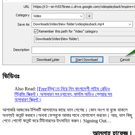
ভিডিওঃ
Also Read:
[Free]ফ্রি’তে নিয়ে নিন বাংলাদেশী লাইভ রেডিও
স্ট্রিমিং স্ক্রিপ্ট। অসাধারণ সব চ্যানেল, কাস্টম অডিও প্লেয়ার সহ
অসাধারণ স্ক্রিপ্ট।
আশাকরি আজকের টপিকটি আপনাদের কাছে ভাল লেগেছ। কোন অংশ না বুজে থাকলে
অবশ্যই কমেন্ট করবনে।অথবা ফেসবুকে আমার সাথে যোগাযোগ করবেন। আর, ভাল কিছু
পেতে পোস্টে কমেন্ট করে টিউনারদের উৎসাহিত করুন। Signing Out…
আল্লাহ্‌ হাফেজ।