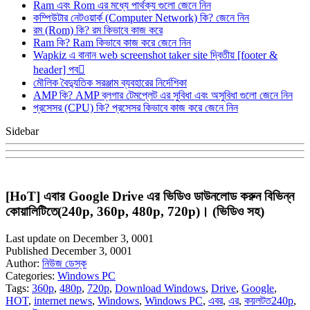
Ram এবং Rom এর মধ্যে পার্থক্য গুলো জেনে নিন
কম্পিউটার নেটওয়ার্ক (Computer Network) কি? জেনে নিন
রম (Rom) কি? রম কিভাবে কাজ করে
Ram কি? Ram কিভাবে কাজ করে জেনে নিন
Wapkiz এ বানান web screenshot taker site দ্বিতীয় [footer &
header] পব
মৌলিক বৈদ্যুতিক সরঞ্জাম ব্যবহারের নির্দেশিকা
AMP কি? AMP ব্লগার টেমপ্লেট এর সুবিধা এবং অসুবিধা গুলো জেনে নিন
প্রসেসর (CPU) কি? প্রসেসর কিভাবে কাজ করে জেনে নিন
Sidebar
[HoT] এবার Google Drive এর ভিডিও ডাউনলোড করুন বিভিন্ন
কোয়ালিটিতে(240p, 360p, 480p, 720p)। (ভিডিও সহ)
Last update on December 3, 0001
Published December 3, 0001
Author:
নিউজ ডেস্ক
Categories:
Windows PC
Tags:
360p
,
480p
,
720p
,
Download Windows
,
Drive
,
Google
,
HOT
,
internet news
,
Windows
,
Windows PC
,
এবর
,
এর
,
কয়লটত240p
,