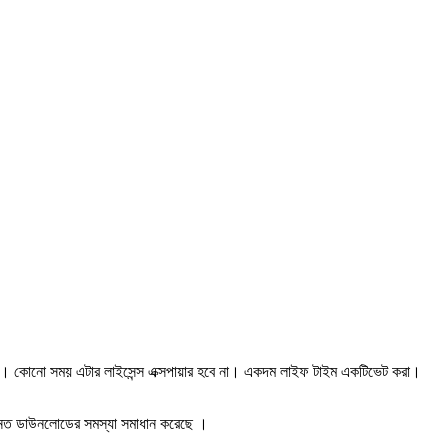
র। কোনো সময় এটার লাইসেন্স এক্সপায়ার হবে না। একদম লাইফ টাইম একটিভেট করা।
উন্নত ডাউনলোডের সমস্যা সমাধান করেছে ।