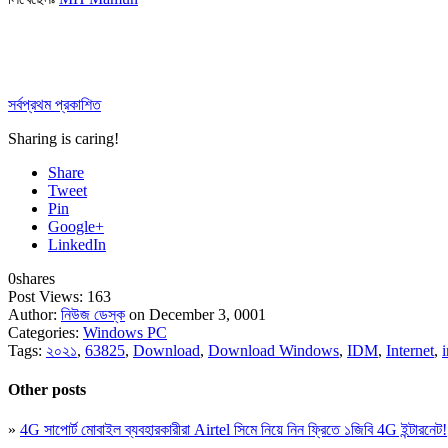
সর্বপ্রথম প্রকাশিত
Sharing is caring!
Share
Tweet
Pin
Google+
LinkedIn
0
shares
Post Views:
163
Author:
নিউজ ডেস্ক
on December 3, 0001
Categories:
Windows PC
Tags:
২০২১
,
63825
,
Download
,
Download Windows
,
IDM
,
Internet
,
Other posts
»
4G সাপোর্ট মোবাইল ব্যবহারকারীরা Airtel সিমে নিয়ে নিন ফ্রিতে ১জিবি 4G ইন্টারনেট!