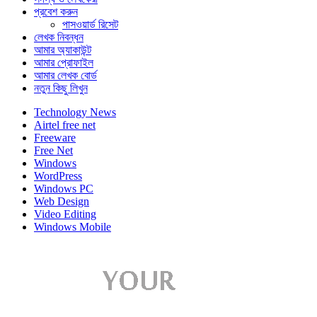
প্রবেশ করুন
পাসওয়ার্ড রিসেট
লেখক নিবন্ধন
আমার অ্যাকাউন্ট
আমার প্রোফাইল
আমার লেখক বোর্ড
নতুন কিছু লিখুন
Technology News
Airtel free net
Freeware
Free Net
Windows
WordPress
Windows PC
Web Design
Video Editing
Windows Mobile