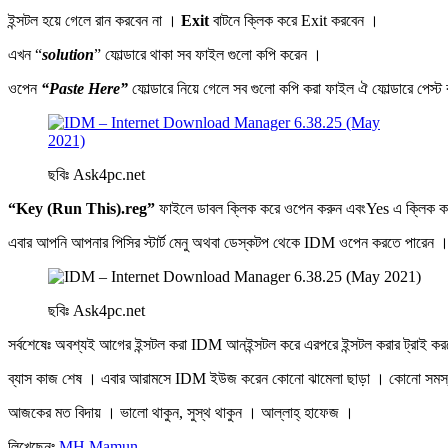
ইন্সটল হয়ে গেলে রান করবেন না ।
Exit
বাটনে ক্লিক করে Exit করবেন ।
এখন “
solution
” ফোল্ডারে থাকা সব ফাইল গুলো কপি করেন ।
ওপেন
“Paste Here”
ফোল্ডারে নিয়ে গেলে সব গুলো কপি করা ফাইল ঐ ফোল্ডারে পেস্ট
ছবিঃ Ask4pc.net
“Key (Run This).reg”
ফাইলে ডাবল ক্লিক করে ওপেন করুন এবংYes এ ক্লিক ক
এবার আপনি আপনার পিসির স্টার্ট মেনু অথবা ডেস্কটপ থেকে IDM ওপেন করতে পারেন 
ছবিঃ Ask4pc.net
সর্বশেষেঃ অবশ্যই আগের ইন্সটল করা IDM আনইন্সটল করে এরপরে ইন্সটল করার ট্রা
ব্যাস কাজ শেষ । এবার আরামসে IDM ইউজ করেন কোনো ঝামেলা ছাড়া । কোনো সমস্যা 
আজকের মত বিদায় । ভালো থাকুন, সুস্থ থাকুন । আল্লাহ্‌ হাফেজ ।
লিখেছেনঃ
MH Mamun