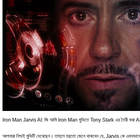
Iron Man Jarvis AI: জি আমি Iron Man মুভিতে Tony Stark এর তৈরী করা AI 
আপনারা নিশ্চই মুভিটি দেখেছেন। তাহলে হয়তো জেনে থাকবেন যে, Jarvis কে এমনভাব