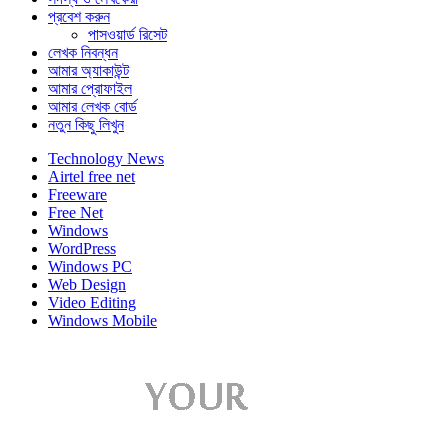
প্রবেশ করুন
পাসওয়ার্ড রিসেট
লেখক নিবন্ধন
আমার অ্যাকাউন্ট
আমার প্রোফাইল
আমার লেখক বোর্ড
নতুন কিছু লিখুন
Technology News
Airtel free net
Freeware
Free Net
Windows
WordPress
Windows PC
Web Design
Video Editing
Windows Mobile