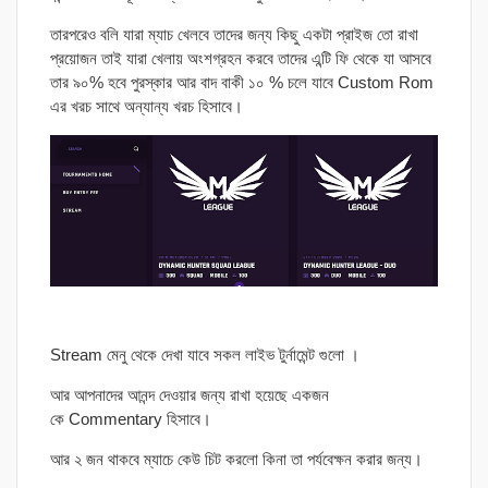
তারপরেও বলি যারা ম্যাচ খেলবে তাদের জন্য কিছু একটা প্রাইজ তো রাখা
প্রয়োজন তাই যারা খেলায় অংশগ্রহন করবে তাদের এন্টি ফি থেকে যা আসবে
তার ৯০% হবে পুরস্কার আর বাদ বাকী ১০ % চলে যাবে Custom Rom
এর খরচ সাথে অন্যান্য খরচ হিসাবে।
Stream মেনু থেকে দেখা যাবে সকল লাইভ টুর্নামেন্ট গুলো ।
আর আপনাদের আনন্দ দেওয়ার জন্য রাখা হয়েছে একজন
কে Commentary হিসাবে।
আর ২ জন থাকবে ম্যাচে কেউ চিট করলো কিনা তা পর্যবেক্ষন করার জন্য।