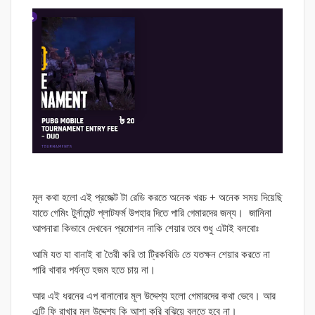
মূল কথা হলো এই প্রজেক্ট টা রেডি করতে অনেক খরচ + অনেক সময় দিয়েছি
যাতে গেমিং টুর্নামেন্ট প্লাটফর্ম উপহার দিতে পারি গেমারদের জন্য। জানিনা
আপনারা কিভাবে দেখবেন প্রমোশন নাকি শেয়ার তবে শুধু এটাই বলবোঃ
আমি যত যা বানাই বা তৈরী করি তা ট্রিকবিডি তে যতক্ষন শেয়ার করতে না
পারি খাবার পর্যন্ত হজম হতে চায় না।
আর এই ধরনের এপ বানানোর মূল উদ্দেশ্য হলো গেমারদের কথা ভেবে। আর
এন্টি ফি রাখার মূল উদ্দেশ্য কি আশা করি বুঝিয়ে বলতে হবে না।