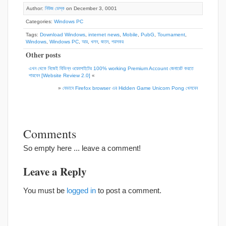
Author:
নিউজ ডেস্ক
on December 3, 0001
Categories:
Windows PC
Tags:
Download Windows
,
internet news
,
Mobile
,
PubG
,
Tournament
,
Windows
,
Windows PC
,
আর
,
খলন
,
জতন
,
পরসকর
Other posts
এখন থেকে নিজেই বিভিন্ন ওয়েবসাইটের 100% working Premium Account জেনারেট করতে
পারবেন [Website Review 2.0]
«
»
যেভাবে Firefox browser এর Hidden Game Unicorn Pong খেলবেন
Comments
So empty here ... leave a comment!
Leave a Reply
You must be
logged in
to post a comment.