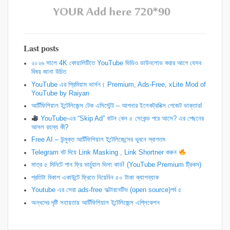
Last posts
২০২৬ সালে 4K কোয়ালিটিতে YouTube ভিডিও ডাউনলোড করার আগে যেসব
বিষয় জানা উচিত
YouTube এর প্রিমিয়াম ভার্সন। Premium, Ads-Free, xLite Mod of
YouTube by Raiyan
আর্টিফিশিয়াল ইন্টেলিজেন্স টেক এসিস্টেন্ট – আপনার ইলেকট্রনিক্স গেজেট ডাক্তার!
YouTube-এর “Skip Ad” বাটন কেন ৫ সেকেন্ড পরে আসে? এর পেছনের
আসল রহস্য কী?
Free AI – উন্মুক্ত আর্টিফিশিয়াল ইন্টেলিজেন্সের ভুবনে স্বাগতম
Telegram বট দিয়ে Link Masking , Link Shortner করুন
​মাত্র ৫ মিনিটে পান ফ্রি ভার্চুয়াল ভিসা কার্ড! (YouTube Premium ট্রিকস)
প্রতিটা বিকাশ একাউন্টে ফ্রিতে নিয়েনিন ৫০ টাকা ক্যাশব্যাক
Youtube এর সেরা ads-free অল্টারনেটিভ (open source)পর্ব ৫
অন্ধদের দৃষ্টি সহায়তায় আর্টিফিশিয়াল ইন্টেলিজেন্স এপ্লিকেশন