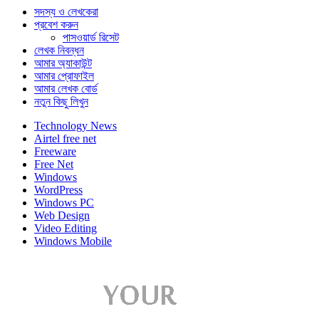
সদস্য ও লেখকেরা
প্রবেশ করুন
পাসওয়ার্ড রিসেট
লেখক নিবন্ধন
আমার অ্যাকাউন্ট
আমার প্রোফাইল
আমার লেখক বোর্ড
নতুন কিছু লিখুন
Technology News
Airtel free net
Freeware
Free Net
Windows
WordPress
Windows PC
Web Design
Video Editing
Windows Mobile