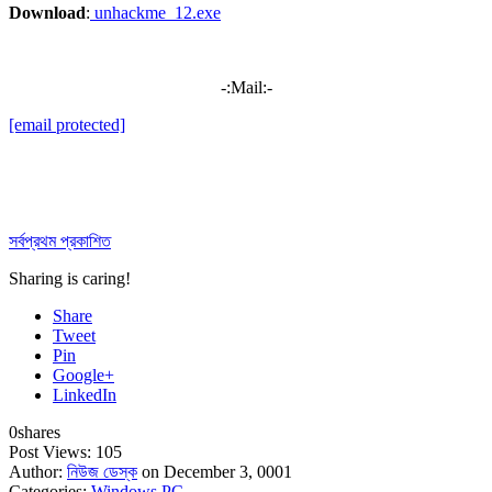
Download
:
unhackme_12.exe
-:Mail:-
[email protected]
সর্বপ্রথম প্রকাশিত
Sharing is caring!
Share
Tweet
Pin
Google+
LinkedIn
0
shares
Post Views:
105
Author:
নিউজ ডেস্ক
on December 3, 0001
Categories:
Windows PC