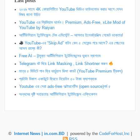
Last posts
২০২৬ সালে 4K কোয়ালিটিতে YouTube ভিডিও ডাউনলোড করার আগে যেসব
বিষয় জানা উচিত
YouTube এর প্রিমিয়াম ভার্সন। Premium, Ads-Free, xLite Mod of
YouTube by Raiyan
আর্টিফিশিয়াল ইন্টেলিজেন্স টেক এসিস্টেন্ট – আপনার ইলেকট্রনিক্স গেজেট ডাক্তার!
YouTube-এর “Skip Ad” বাটন কেন ৫ সেকেন্ড পরে আসে? এর পেছনের
আসল রহস্য কী?
Free AI – উন্মুক্ত আর্টিফিশিয়াল ইন্টেলিজেন্সের ভুবনে স্বাগতম
Telegram বট দিয়ে Link Masking , Link Shortner করুন
​মাত্র ৫ মিনিটে পান ফ্রি ভার্চুয়াল ভিসা কার্ড! (YouTube Premium ট্রিকস)
প্রতিটা বিকাশ একাউন্টে ফ্রিতে নিয়েনিন ৫০ টাকা ক্যাশব্যাক
Youtube এর সেরা ads-free অল্টারনেটিভ (open source)পর্ব ৫
অন্ধদের দৃষ্টি সহায়তায় আর্টিফিশিয়াল ইন্টেলিজেন্স এপ্লিকেশন
©
Internet News | in.com.BD
| powered by the
CodeForHost,Inc
|
RSS