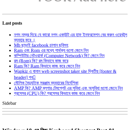
Last posts
নগদ নম্বর দিয়ে যে কারো নগদ একাউন্ট এর হাফ ইনফরমেশন বের করুন ওয়েবটুল
ব্যবহার করে ।
Mb ছাড়াই facebook চালান ছবিসহ
Ram এবং Rom এর মধ্যে পার্থক্য গুলো জেনে নিন
কম্পিউটার নেটওয়ার্ক (Computer Network) কি? জেনে নিন
রম (Rom) কি? রম কিভাবে কাজ করে
Ram কি? Ram কিভাবে কাজ করে জেনে নিন
Wapkiz এ বানান web screenshot taker site দ্বিতীয় [footer &
header] পব
মৌলিক বৈদ্যুতিক সরঞ্জাম ব্যবহারের নির্দেশিকা
AMP কি? AMP ব্লগার টেমপ্লেট এর সুবিধা এবং অসুবিধা গুলো জেনে নিন
প্রসেসর (CPU) কি? প্রসেসর কিভাবে কাজ করে জেনে নিন
Sidebar