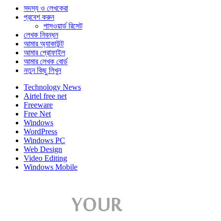
সদস্য ও লেখকেরা
প্রবেশ করুন
পাসওয়ার্ড রিসেট
লেখক নিবন্ধন
আমার অ্যাকাউন্ট
আমার প্রোফাইল
আমার লেখক বোর্ড
নতুন কিছু লিখুন
Technology News
Airtel free net
Freeware
Free Net
Windows
WordPress
Windows PC
Web Design
Video Editing
Windows Mobile