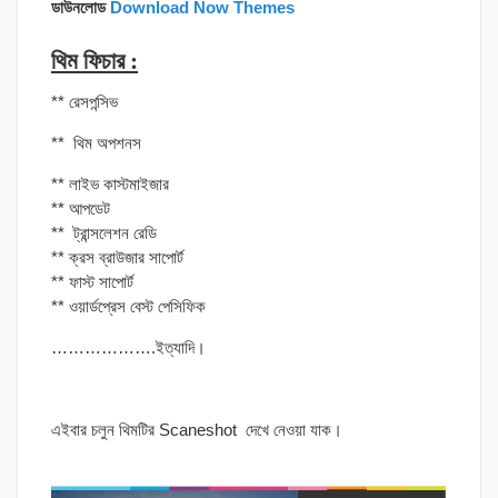
ডাউনলোড
Download Now Themes
থিম ফিচার :
** রেসপন্সিভ
** থিম অপশনস
** লাইভ কাস্টমাইজার
** আপডেট
** ট্রান্সলেশন রেডি
** ক্রস ব্রাউজার সাপোর্ট
** ফাস্ট সাপোর্ট
** ওয়ার্ডপ্রেস বেস্ট পেসিফিক
……………….ইত্যাদি।
এইবার চলুন থিমটির Scaneshot দেখে নেওয়া যাক।