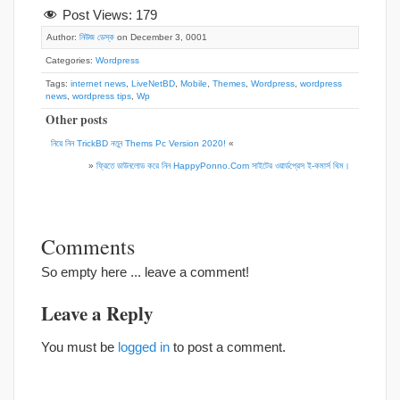
Post Views:
179
Author:
নিউজ ডেস্ক
on December 3, 0001
Categories:
Wordpress
Tags:
internet news
,
LiveNetBD
,
Mobile
,
Themes
,
Wordpress
,
wordpress
news
,
wordpress tips
,
Wp
Other posts
নিয়ে নিন TrickBD নতুন Thems Pc Version 2020!
«
»
ফ্রিতে ডাউনলোড করে নিন HappyPonno.Com সাইটের ওয়ার্ডপ্রেস ই-কমার্স থিম।
Comments
So empty here ... leave a comment!
Leave a Reply
You must be
logged in
to post a comment.