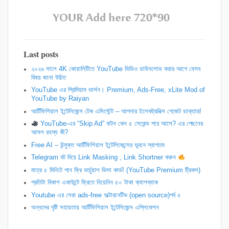
Last posts
২০২৬ সালে 4K কোয়ালিটিতে YouTube ভিডিও ডাউনলোড করার আগে যেসব
বিষয় জানা উচিত
YouTube এর প্রিমিয়াম ভার্সন। Premium, Ads-Free, xLite Mod of
YouTube by Raiyan
আর্টিফিশিয়াল ইন্টেলিজেন্স টেক এসিস্টেন্ট – আপনার ইলেকট্রনিক্স গেজেট ডাক্তার!
YouTube-এর “Skip Ad” বাটন কেন ৫ সেকেন্ড পরে আসে? এর পেছনের
আসল রহস্য কী?
Free AI – উন্মুক্ত আর্টিফিশিয়াল ইন্টেলিজেন্সের ভুবনে স্বাগতম
Telegram বট দিয়ে Link Masking , Link Shortner করুন
​মাত্র ৫ মিনিটে পান ফ্রি ভার্চুয়াল ভিসা কার্ড! (YouTube Premium ট্রিকস)
প্রতিটা বিকাশ একাউন্টে ফ্রিতে নিয়েনিন ৫০ টাকা ক্যাশব্যাক
Youtube এর সেরা ads-free অল্টারনেটিভ (open source)পর্ব ৫
অন্ধদের দৃষ্টি সহায়তায় আর্টিফিশিয়াল ইন্টেলিজেন্স এপ্লিকেশন