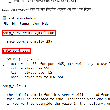
auth_username=এখানে আপনার জিমেইল এড্রেস দিবেন।
auth_password=এখানে আপনার জিমেইল এড্রেস এর পাসওয়ার্ড দিবেন।