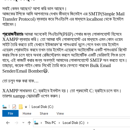
সবাই কেমন আছেন? আশা করি ভাল আছেন।
আজকের টপিকে আমি আপনাদের দেখাব কীভাবে জিমেইল এর SMTP(Simple Mail
Transfer Protocol) ব্যবহার করে পিএইচপি এর মাধ্যমে localhost থেকে ইমেইল
পাঠাবেন।
প্রয়োজনীয়তাঃ
আমরা অনেকেই পিএইচপি(PHP) শেখার জন্য লোকালহোস্ট হিসেবে
XAMPP ব্যবহার করি। তো আমরা যদি লোকালহোস্ট এর মাধ্যমে এমন কোন ওয়েব
সাইট তৈরি করতে চাই যেখানে ইউজারস’রা পাসওয়ার্ড ভুলে গেলে যখন তার ইমেইল
এড্রেস প্রোভাইড করবে তখন তার ইমেইল এড্রেসে অটোমেটিক একটি পাসওয়ার্ড রিসেট
করার লিংক চলে যাবে অথবা রেজিস্ট্রেশন করলে অটোমেটিক একটি ভেরিফাই লিংক চলে
যাবে, এই কাজটি করার জন্য অবশ্যই আমাদের লোকালহোস্টে SMTP অন করতে হবে।
তাছাড়া, কয়েক লাইন কোড লিখেই তৈরি করে ফেলতে পারবেন Bulk Email
Sender/Email Bomber😃.
তো চলুন শুরু করা যাক…
XAMPP সাধারনত C: ড্রাইবে ইনস্টল হয়। তো প্রথমেই C: ড্রাইবে চলে যান।
তারপর xampp ফোল্ডারটি ওপেন করুন।