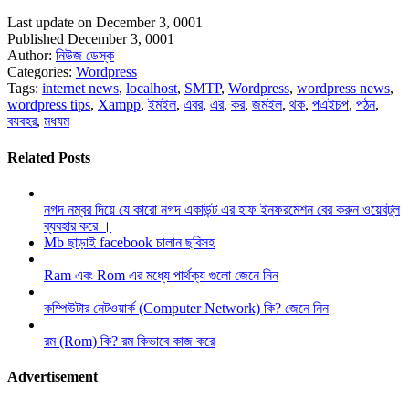
Last update on December 3, 0001
Published December 3, 0001
Author:
নিউজ ডেস্ক
Categories:
Wordpress
Tags:
internet news
,
localhost
,
SMTP
,
Wordpress
,
wordpress news
,
wordpress tips
,
Xampp
,
ইমইল
,
এবর
,
এর
,
কর
,
জমইল
,
থক
,
পএইচপ
,
পঠন
,
বযবহর
,
মধযম
Related Posts
নগদ নম্বর দিয়ে যে কারো নগদ একাউন্ট এর হাফ ইনফরমেশন বের করুন ওয়েবটুল
ব্যবহার করে ।
Mb ছাড়াই facebook চালান ছবিসহ
Ram এবং Rom এর মধ্যে পার্থক্য গুলো জেনে নিন
কম্পিউটার নেটওয়ার্ক (Computer Network) কি? জেনে নিন
রম (Rom) কি? রম কিভাবে কাজ করে
Advertisement