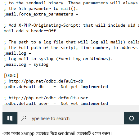
এবার আবার xampp ফোল্ডারে গিয়ে sendmail ফোল্ডারটি ওপেন করুন।