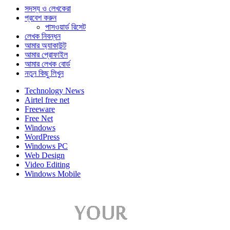
সদস্য ও লেখকেরা
প্রবেশ করুন
পাসওয়ার্ড রিসেট
লেখক নিবন্ধন
আমার অ্যাকাউন্ট
আমার প্রোফাইল
আমার লেখক বোর্ড
নতুন কিছু লিখুন
Technology News
Airtel free net
Freeware
Free Net
Windows
WordPress
Windows PC
Web Design
Video Editing
Windows Mobile