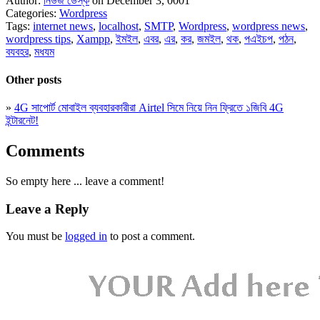
Author:
নিউজ ডেস্ক
on December 3, 0001
Categories:
Wordpress
Tags:
internet news
,
localhost
,
SMTP
,
Wordpress
,
wordpress news
,
wordpress tips
,
Xampp
,
ইমইল
,
এবর
,
এর
,
কর
,
জমইল
,
থক
,
পএইচপ
,
পঠন
,
বযবহর
,
মধযম
Other posts
»
4G সাপোর্ট মোবাইল ব্যবহারকারীরা Airtel সিমে নিয়ে নিন ফ্রিতে ১জিবি 4G
ইন্টারনেট!
Comments
So empty here ... leave a comment!
Leave a Reply
You must be
logged in
to post a comment.