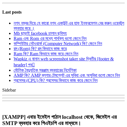
Last posts
নগদ নম্বর দিয়ে যে কারো নগদ একাউন্ট এর হাফ ইনফরমেশন বের করুন ওয়েবটুল
ব্যবহার করে ।
Mb ছাড়াই facebook চালান ছবিসহ
Ram এবং Rom এর মধ্যে পার্থক্য গুলো জেনে নিন
কম্পিউটার নেটওয়ার্ক (Computer Network) কি? জেনে নিন
রম (Rom) কি? রম কিভাবে কাজ করে
Ram কি? Ram কিভাবে কাজ করে জেনে নিন
Wapkiz এ বানান web screenshot taker site দ্বিতীয় [footer &
header] পব
মৌলিক বৈদ্যুতিক সরঞ্জাম ব্যবহারের নির্দেশিকা
AMP কি? AMP ব্লগার টেমপ্লেট এর সুবিধা এবং অসুবিধা গুলো জেনে নিন
প্রসেসর (CPU) কি? প্রসেসর কিভাবে কাজ করে জেনে নিন
Sidebar
[XAMPP] এবার ইমেইল পাঠান localhost থেকে, জিমেইল এর
SMTP ব্যবহার করে পিএইচপি এর মাধ্যমে।