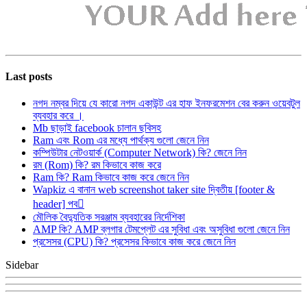
Last posts
নগদ নম্বর দিয়ে যে কারো নগদ একাউন্ট এর হাফ ইনফরমেশন বের করুন ওয়েবটুল
ব্যবহার করে ।
Mb ছাড়াই facebook চালান ছবিসহ
Ram এবং Rom এর মধ্যে পার্থক্য গুলো জেনে নিন
কম্পিউটার নেটওয়ার্ক (Computer Network) কি? জেনে নিন
রম (Rom) কি? রম কিভাবে কাজ করে
Ram কি? Ram কিভাবে কাজ করে জেনে নিন
Wapkiz এ বানান web screenshot taker site দ্বিতীয় [footer &
header] পব
মৌলিক বৈদ্যুতিক সরঞ্জাম ব্যবহারের নির্দেশিকা
AMP কি? AMP ব্লগার টেমপ্লেট এর সুবিধা এবং অসুবিধা গুলো জেনে নিন
প্রসেসর (CPU) কি? প্রসেসর কিভাবে কাজ করে জেনে নিন
Sidebar