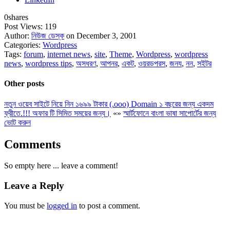
0
shares
Post Views:
119
Author:
নিউজ ডেস্ক
on December 3, 2001
Categories:
Wordpress
Tags:
forum
,
internet news
,
site
,
Theme
,
Wordpress
,
wordpress
news
,
wordpress tips
,
অসধরণ
,
আপনর
,
একট
,
ওয়রডপরস
,
জনয
,
নন
,
সইটর
Other posts
নতুন ওয়েব সাইটে নিয়ে নিন ১৬৯৯ টাকার (.ooo) Domain ১ বছরের জন্য একদম
ফ্রীতে.!!! অফার টি সিমিত সময়ের জন্য।
«
»
স্মার্টফোনে বাংলা ভাষা সাপোর্টের জন্য
ভোট করুন
Comments
So empty here ... leave a comment!
Leave a Reply
You must be
logged in
to post a comment.