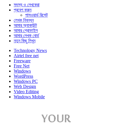
সদস্য ও লেখকেরা
প্রবেশ করুন
পাসওয়ার্ড রিসেট
লেখক নিবন্ধন
আমার অ্যাকাউন্ট
আমার প্রোফাইল
আমার লেখক বোর্ড
নতুন কিছু লিখুন
Technology News
Airtel free net
Freeware
Free Net
Windows
WordPress
Windows PC
Web Design
Video Editing
Windows Mobile