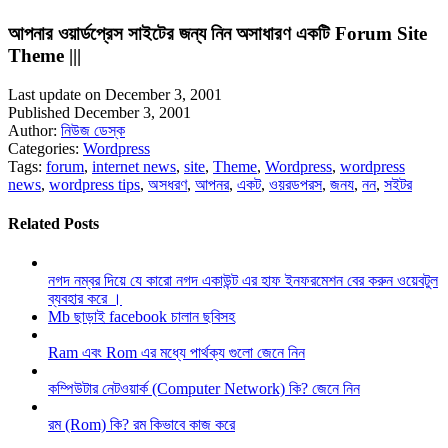
আপনার ওয়ার্ডপ্রেস সাইটের জন্য নিন অসাধারণ একটি Forum Site
Theme |||
Last update on December 3, 2001
Published December 3, 2001
Author:
নিউজ ডেস্ক
Categories:
Wordpress
Tags:
forum
,
internet news
,
site
,
Theme
,
Wordpress
,
wordpress
news
,
wordpress tips
,
অসধরণ
,
আপনর
,
একট
,
ওয়রডপরস
,
জনয
,
নন
,
সইটর
Related Posts
নগদ নম্বর দিয়ে যে কারো নগদ একাউন্ট এর হাফ ইনফরমেশন বের করুন ওয়েবটুল
ব্যবহার করে ।
Mb ছাড়াই facebook চালান ছবিসহ
Ram এবং Rom এর মধ্যে পার্থক্য গুলো জেনে নিন
কম্পিউটার নেটওয়ার্ক (Computer Network) কি? জেনে নিন
রম (Rom) কি? রম কিভাবে কাজ করে